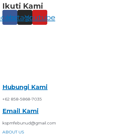
Ikuti Kami
Skip
to
content
acebook
Instagram
Youtube
Hubungi Kami
+62 858-5868-7035
Email Kami
kspmfebunud@gmail.com
ABOUT US