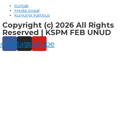
Kontak
Media Sosial
Kunjungi Kampus
Copyright (c) 2026 All Rights
Reserved | KSPM FEB UNUD
acebook
Instagram
Youtube