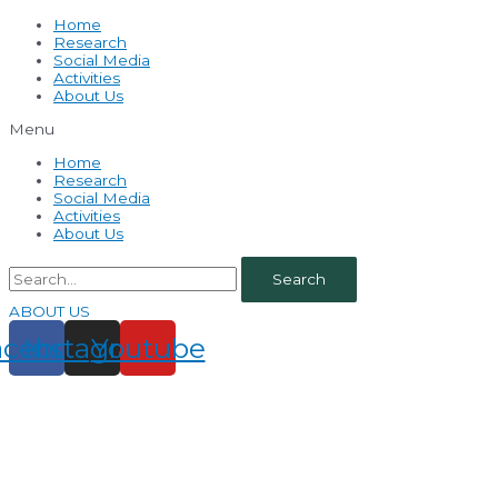
Home
Research
Social Media
Activities
About Us
Menu
Home
Research
Social Media
Activities
About Us
Search
ABOUT US
acebook
Instagram
Youtube