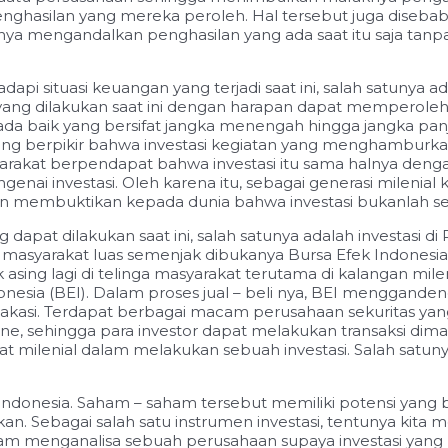
asilan yang mereka peroleh. Hal tersebut juga disebabka
hanya mengandalkan
penghasilan yang ada saat itu saja ta
pi situasi keuangan yang terjadi saat ini, salah satunya a
yang dilakukan saat ini dengan harapan dapat memperoleh
ng ada baik yang bersifat jangka menengah hingga jangka pan
ung berpikir bahwa investasi kegiatan yang menghamburka
syarakat berpendapat bahwa investasi itu sama halnya denga
 investasi. Oleh karena itu, sebagai generasi milenial ki
dan membuktikan kepada dunia bahwa investasi bukanlah seb
ng dapat dilakukan saat ini, salah satunya adalah investasi d
masyarakat luas semenjak dibukanya Bursa Efek Indonesia. 
asing lagi di telinga masyarakat terutama di kalangan mil
donesia (BEI). Dalam proses jual – beli nya, BEI menggand
akasi. Terdapat berbagai macam perusahaan sekuritas yan
, sehingga para investor dapat melakukan transaksi diman
bat
milenial dalam melakukan sebuah investasi. Salah satu
Indonesia. Saham – saham tersebut memiliki potensi yang
kukan. Sebagai salah satu instrumen investasi, tentunya k
dalam menganalisa sebuah perusahaan supaya investasi yan