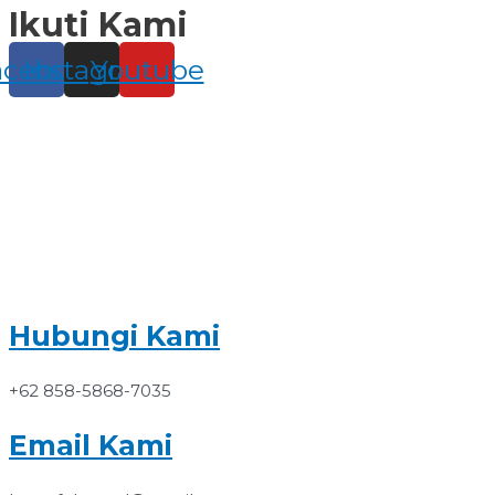
Ikuti Kami
Skip
to
content
acebook
Instagram
Youtube
Hubungi Kami
+62 858-5868-7035
Email Kami