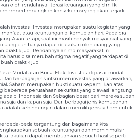
n oleh rendahnya literasi keuangan yang dimiliki
npa mempertimbangkan konsekuensi yang akan terjadi
dalah investasi. Investasi merupakan suatu kegiatan yang
 manfaat atau keuntungan di kemudian hari. Pada era
jang. Akan tetapi, saat ini masih banyak masyarakat yang
n uang dan hanya dapat dilakukan oleh orang yang
n praktik judi. Rendahnya animo masyarakat ini
ta harus bisa merubah stigma negatif yang terdapat di
uah praktik judi.
i Pasar Modal atau Bursa Efek. Investasi di pasar modal
Dari berbagai jenis intsrumen investasi yang ditawarkan,
enial. Saham merupakan bukti suatu kepemilikan atas
eng beberapa perusahaan sekuritas yang diawasi langsung
g ada di Indonesia dan Sebagian besar dari mereka sudah
a saja dan kapan saja. Dari berbagai jenis kemudahan
nya adalah kebingungan dalam memilih jenis saham untuk
 berbeda-beda tergantung dari bagaimana kita
ita mengharapkan sebuah keuntungan dan meminimalisir
g kita lakukan dapat membuahkan sebuah hasil seperti