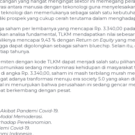
ncangan yang hangat mengingat sektor ini memegang peran
asi antara manusia dengan tekonologi guna menyelesaikan
teknologi dan memerlukanya sebagai salah satu kebutuhan 
liki prospek yang cukup cerah terutama dalam menghadapi e
i harga saham per lembarnya yang mencapai Rp. 3.340,00 p
kan analisa fundamental, TLKM mendapatkan nilai sebesar 
ilikinya mencapai 9,43 % dengan
Return on Equity
yang men
ingga dapat digolongkan sebagai saham bluechip. Selain itu,
tiap tahunya.
miten dengan kode TLKM dapat menjadi salah satu pilihan 
komunikasi sedang mendominasi kehidupan di masyarakat 
i angka Rp. 3.340,00, saham ini masih terbilang murah men
at adanya tranformasi menuju era society 5.0 yang akan did
 Hal ini menunjukan bahwa perusahaan ini sedang gencar 
pat berkembang dengan pesat.
Akibat Pandemi Covid-19.
Modal Memoderasi.
rhadap Perekonomian.
emi Covid-19.
mi Indonesia .