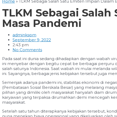
Home
»
TLKM Sebagai Salah Satu Emiten Impian Dalam B
TLKM Sebagai Salah 
Masa Pandemi
adminkspm
September 9, 2022
2:43 pm
No Comments
Pada saat ini dunia sedang dihadapkan dengan wabah viru
ini menyebar dengan begitu cepat be berbagai penjuru 
salah satunya Indonesia. Saat wabah ini mulai melanda
ini. Sayangnya, berbagai jenis kebijakan tersebut juga m
Semenjak adanya pandemi ini, stabilitas ekonomi di neg
(Pembatasan Sosial Berskala Besar) yang melarang masyar
pilihan yang dimiliki oleh masyarakat hanyalah diam diru
karyawan yang terpaksa dirumahkan demi mencegah kerug
masyarakat.
Setelah satu tahun diterapkanya kebijakan tersebut, ko
guna menekan biaya operasional yang dikeluarkan oleh