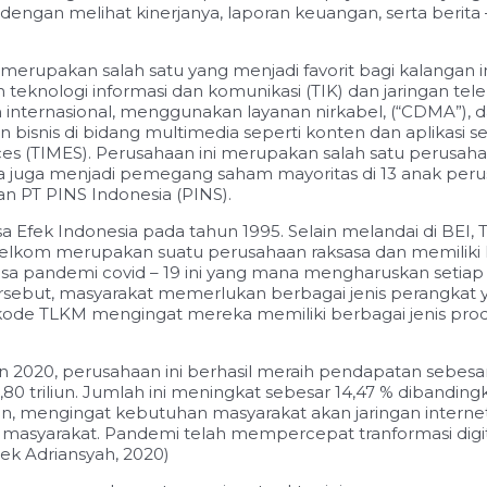
ai dengan melihat kinerjanya, laporan keuangan, serta beri
 merupakan salah satu yang menjadi favorit bagi kalangan
 teknologi informasi dan komunikasi (TIK) dan jaringan te
n internasional, menggunakan layanan nirkabel, (“CDMA”), 
bisnis di bidang multimedia seperti konten dan aplikasi se
ces (TIMES). Perusahaan ini merupakan salah satu perusaha
ia juga menjadi pemegang saham mayoritas di 13 anak perus
an PT PINS Indonesia (PINS).
 Efek Indonesia pada tahun 1995. Selain melandai di BEI,
Telkom merupakan suatu perusahaan raksasa dan memiliki 
asa
pandemi covid – 19 ini yang mana mengharuskan setiap 
rsebut, masyarakat memerlukan berbagai jenis perangkat ya
ode TLKM mengingat mereka memiliki berbagai jenis prod
0, perusahaan ini berhasil meraih pendapatan sebesar 136,
0 triliun. Jumlah ini meningkat sebesar 14,47 % dibandingk
n, mengingat kebutuhan masyarakat akan jaringan internet 
asyarakat. Pandemi telah mempercepat tranformasi digita
iek Adriansyah, 2020)