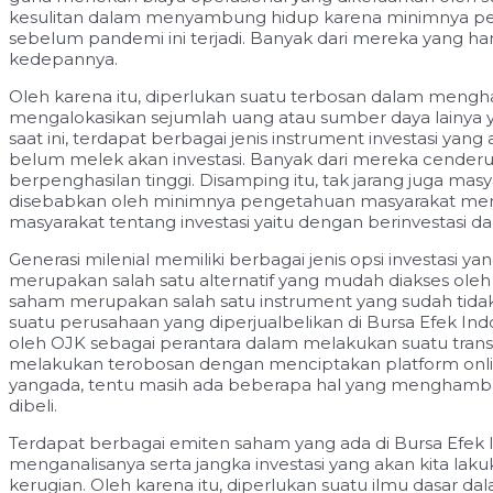
kesulitan dalam menyambung hidup karena minimnya pengh
sebelum pandemi ini terjadi. Banyak dari mereka yang 
kedepannya.
Oleh karena itu, diperlukan suatu terbosan dalam menghada
mengalokasikan sejumlah uang atau sumber daya lainya 
saat ini, terdapat berbagai jenis instrument investasi ya
belum melek akan investasi. Banyak dari mereka cender
berpenghasilan tinggi. Disamping itu, tak jarang juga ma
disebabkan oleh minimnya pengetahuan masyarakat mengenai
masyarakat tentang investasi yaitu dengan berinvestasi 
Generasi milenial memiliki berbagai jenis opsi investasi ya
merupakan salah satu alternatif yang mudah diakses oleh 
saham merupakan salah satu instrument yang sudah tidak 
suatu perusahaan yang diperjualbelikan di Bursa Efek In
oleh OJK sebagai perantara dalam melakukan suatu trans
melakukan terobosan dengan menciptakan platform online
yangada, tentu masih ada beberapa hal yang mengham
dibeli.
Terdapat berbagai emiten saham yang ada di Bursa Efek 
menganalisanya serta jangka investasi yang akan kita la
kerugian. Oleh karena itu, diperlukan suatu ilmu dasar 