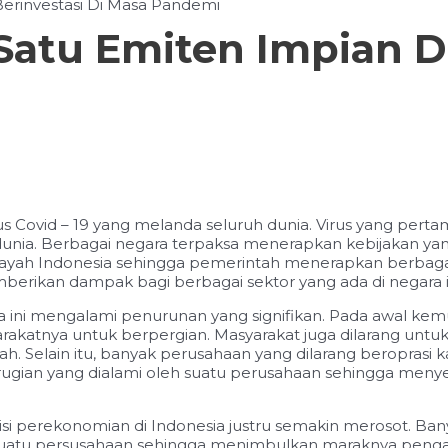
erinvestasi Di Masa Pandemi
Satu Emiten Impian D
s Covid – 19 yang melanda seluruh dunia. Virus yang perta
dunia. Berbagai negara terpaksa menerapkan kebijakan y
 wilayah Indonesia sehingga pemerintah menerapkan berba
emberikan dampak bagi berbagai sektor yang ada di negara i
ara ini mengalami penurunan yang signifikan. Pada awal k
akatnya untuk berpergian. Masyarakat juga dilarang untuk 
mah. Selain itu, banyak perusahaan yang dilarang beroprasi
ian yang dialami oleh suatu perusahaan sehingga menyeb
ndisi perekonomian di Indonesia justru semakin merosot. 
 suatu persusahaan sehingga menimbulkan maraknya peng