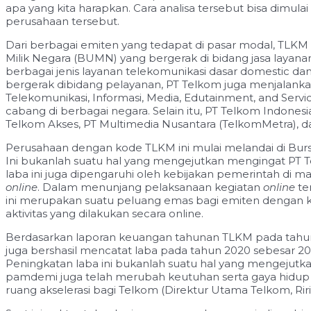
apa yang kita harapkan. Cara analisa tersebut bisa dimul
perusahaan tersebut.
Dari berbagai emiten yang tedapat di pasar modal, TLKM
Milik Negara (BUMN) yang bergerak di bidang jasa layanan
berbagai jenis layanan telekomunikasi dasar domestic da
bergerak dibidang pelayanan, PT Telkom juga menjalankan 
Telekomunikasi, Informasi, Media, Edutainment, and Servi
cabang di berbagai negara. Selain itu, PT Telkom Indones
Telkom Akses, PT Multimedia Nusantara (TelkomMetra), d
Perusahaan dengan kode TLKM ini mulai melandai di Bursa
Ini bukanlah suatu hal yang mengejutkan mengingat PT 
laba ini juga dipengaruhi oleh kebijakan pemerintah di m
online
. Dalam menunjang pelaksanaan kegiatan
online
te
ini merupakan suatu peluang emas bagi emiten dengan k
aktivitas yang dilakukan secara online.
Berdasarkan laporan keuangan tahunan TLKM pada tahun 202
juga bershasil mencatat laba pada tahun 2020 sebesar 20,8
Peningkatan laba ini bukanlah suatu hal yang mengejutka
pamdemi juga telah merubah keutuhan serta gaya hidup m
ruang akselerasi bagi Telkom (Direktur Utama Telkom, Rir