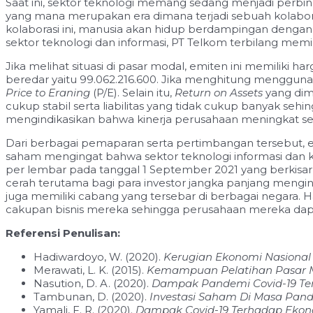
Saat ini, sektor teknologi memang sedang menjadi perbi
yang mana merupakan era dimana terjadi sebuah kolabor
kolaborasi ini, manusia akan hidup berdampingan dengan 
sektor teknologi dan informasi, PT Telkom terbilang memi
Jika melihat situasi di pasar modal, emiten ini memilik
beredar yaitu 99.062.216.600. Jika menghitung mengguna
Price to Eraning
(P/E). Selain itu,
Return on Assets
yang dim
cukup stabil serta liabilitas yang tidak cukup banyak seh
mengindikasikan bahwa kinerja perusahaan meningkat se
Dari berbagai pemaparan serta pertimbangan tersebut, e
saham mengingat bahwa sektor teknologi informasi dan 
per lembar pada tanggal 1 September 2021 yang berkisar d
cerah terutama bagi para investor jangka panjang menging
juga memiliki cabang yang tersebar di berbagai negara.
cakupan bisnis mereka sehingga perusahaan mereka da
Referensi Penulisan:
Hadiwardoyo, W. (2020).
Kerugian Ekonomi Nasional 
Merawati, L. K. (2015).
Kemampuan Pelatihan Pasar 
Nasution, D. A. (2020).
Dampak Pandemi Covid-19 Te
Tambunan, D. (2020).
Investasi Saham Di Masa Pand
Yamali, F. R. (2020).
Dampak Covid-19 Terhadap Ekono