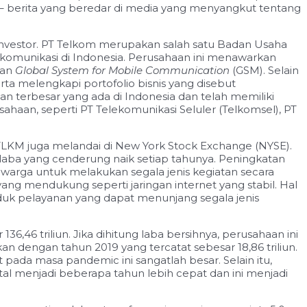
ta – berita yang beredar di media yang menyangkut tentang
 investor. PT Telkom merupakan salah satu Badan Usaha
lekomunikasi di Indonesia. Perusahaan ini menawarkan
dan
Global System for Mobile Communication
(GSM). Selain
rta melengkapi portofolio bisnis yang disebut
an terbesar yang ada di Indonesia dan telah memiliki
ahaan, seperti PT Telekomunikasi Seluler (Telkomsel), PT
 TLKM juga melandai di New York Stock Exchange (NYSE).
laba yang cenderung naik setiap tahunya. Peningkatan
warga untuk melakukan segala jenis kegiatan secara
ng mendukung seperti jaringan internet yang stabil. Hal
uk pelayanan yang dapat menunjang segala jenis
46 triliun. Jika dihitung laba bersihnya, perusahaan ini
an dengan tahun 2019 yang tercatat sebesar 18,86 triliun.
pada masa pandemic ini sangatlah besar. Selain itu,
l menjadi beberapa tahun lebih cepat dan ini menjadi