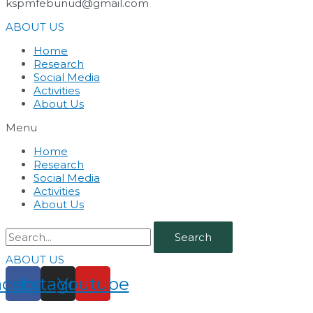
kspmfebunud@gmail.com
ABOUT US
Home
Research
Social Media
Activities
About Us
Menu
Home
Research
Social Media
Activities
About Us
Search
ABOUT US
acebook
Instagram
Youtube