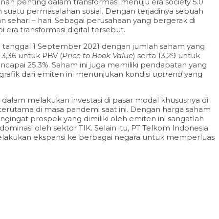
an penting dalam transformasi menuju era society 5.0
 suatu permasalahan sosial. Dengan terjadinya sebuah
sehari – hari. Sebagai perusahaan yang bergerak di
ra transformasi digital tersebut.
ada tanggal 1 September 2021 dengan jumlah saham yang
3,36 untuk PBV (
Price to Book Value
) serta 13,29 untuk
capai 25,3%. Saham ini juga
memiliki pendapatan yang
 grafik dari emiten ini menunjukan kondisi
uptrend
yang
dalam melakukan investasi di pasar modal khususnya di
terutama di masa pandemi saat ini. Dengan harga saham
gingat prospek yang dimiliki oleh emiten ini sangatlah
ominasi oleh sektor TIK. Selain itu, PT Telkom Indonesia
melakukan ekspansi ke berbagai negara untuk memperluas