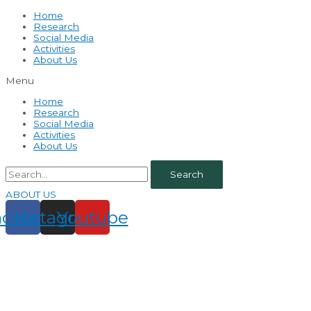
Home
Research
Social Media
Activities
About Us
Menu
Home
Research
Social Media
Activities
About Us
Search
ABOUT US
acebook
Instagram
Youtube