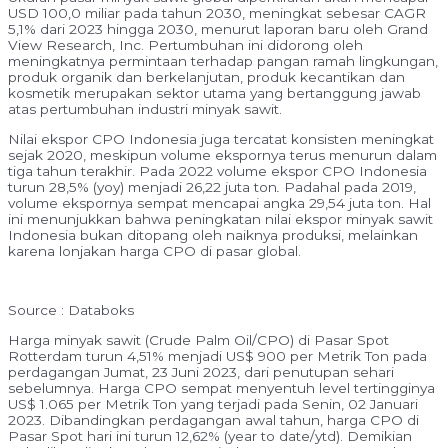
USD 100,0 miliar pada tahun 2030, meningkat sebesar CAGR
5,1% dari 2023 hingga 2030, menurut laporan baru oleh Grand
View Research, Inc. Pertumbuhan ini didorong oleh
meningkatnya permintaan terhadap pangan ramah lingkungan,
produk organik dan berkelanjutan, produk kecantikan dan
kosmetik merupakan sektor utama yang bertanggung jawab
atas pertumbuhan industri minyak sawit.
Nilai ekspor CPO Indonesia juga tercatat konsisten meningkat
sejak 2020, meskipun volume ekspornya terus menurun dalam
tiga tahun terakhir. Pada 2022 volume ekspor CPO Indonesia
turun 28,5% (yoy) menjadi 26,22 juta ton
.
Padahal pada 2019,
volume ekspornya sempat mencapai angka 29,54 juta ton. Hal
ini menunjukkan bahwa peningkatan nilai ekspor minyak sawit
Indonesia bukan ditopang oleh naiknya produksi, melainkan
karena lonjakan harga CPO di pasar global.
Source : Databoks
Harga minyak sawit (Crude Palm Oil/CPO) di Pasar Spot
Rotterdam turun 4,51% menjadi US$ 900 per Metrik Ton pada
perdagangan Jumat, 23 Juni 2023, dari penutupan sehari
sebelumnya. Harga CPO sempat menyentuh level tertingginya
US$ 1.065 per Metrik Ton yang terjadi pada Senin, 02 Januari
2023. Dibandingkan perdagangan awal tahun, harga CPO di
Pasar Spot hari ini turun 12,62% (year to date/ytd). Demikian