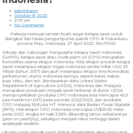
adminkspm
October 8, 2023
2:09 am
No Comments
Pekerja memuat tandan buah segar kelapa sawit untuk
diangkut dari lokasi pengumpul ke pabrik CPO di Pekanbaru,
provinsi Riau, Indonesia, 27 April 2022. REUTERS
Dikutip dari Gabungan Pengusaha Kelapa Sawit Indonesia
(GAPKI), kelapa sawit atau
crude palm oil
(CPO) merupakan
komoditas utama ekspor Indonesia. Nilai ekspor produk kelapa
sawit melampaui ekspor migas Indonesia senilai Miliar USD 23
Milyar (tahun 2017) dan jauh melampaui ekspor lima komoditas
perkebunan utama Indonesia lainnya, seperti karet, kakao,
kopi, tebu, dan teh. Berdasarkan data United States
Department of Agriculture (USDA), Indonesia dan Malaysia
merupakan produsen minyak sawit terbesar di dunia. USDA
memproyeksikan produksi CPO Indonesia bisa mencapai 45,5
juta metrik ton (MT) pada periode 2022/2023, dan produksi
CPO Malaysia 18,8 juta MT. Menurut data Badan Pusat Statistik
(BPS), nilai ekspor CPO Indonesia mencapai US$29,62 miliar
pada 2022. Angka ini naik 3,56% dibanding tahun sebelumnya
(
year-on-year
/yoy), sekaligus menjadi rekor tertinggi dalam
sedekade terakhir.
Ukuran pasar minyak sawit global diperkirakan akan mencapai