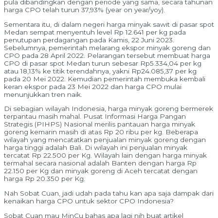
pula dibandingkan dengan periode yang sama, secara tahunan
harga CPO telah turun 37,93% (year on year/yoy).
Sementara itu, di dalam negeri harga minyak sawit di pasar spot
Medan sempat menyentuh level Rp 12.641 per kg pada
penutupan perdagangan pada Kamis, 22 Juni 2023.
Sebelumnya, pemerintah melarang ekspor minyak goreng dan
CPO pada 28 April 2022. Pelarangan tersebut membuat harga
CPO di pasar spot Medan turun sebesar Rp5.334,04 per kg
atau 18,13% ke titik terendahnya, yakni Rp24.085,37 per kg
pada 20 Mei 2022. Kemudian pemerintah membuka kembali
keran ekspor pada 23 Mei 2022 dan harga CPO mulai
menunjukkan tren naik.
Di sebagian wilayah Indonesia, harga minyak goreng bermerek
terpantau masih mahal. Pusat Informasi Harga Pangan
Strategis (PIHPS) Nasional merilis pantauan harga minyak
goreng kemarin masih di atas Rp 20 ribu per kg. Beberapa
wilayah yang mencatatkan penjualan minyak goreng dengan
harga tinggi adalah Bali. Di wilayah ini penjualan minyak
tercatat Rp 22.500 per Kg. Wilayah lain dengan harga minyak
termahal secara nasional adalah Banten dengan harga Rp
22.150 per Kg dan minyak goreng di Aceh tercatat dengan
harga Rp 20.350 per Kg.
Nah Sobat Cuan, jadi udah pada tahu kan apa saja dampak dari
kenaikan harga CPO untuk sektor CPO Indonesia?
Sobat Cuan mau MinCu bahas apa lagi nih buat artikel