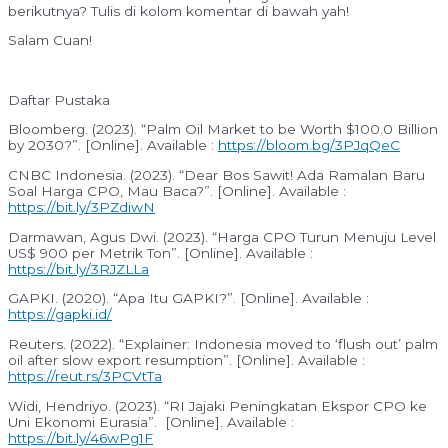
berikutnya? Tulis di kolom komentar di bawah yah!
Salam Cuan!
Daftar Pustaka
Bloomberg. (2023). “Palm Oil Market to be Worth $100.0 Billion
by 2030?”. [Online]. Available :
https://bloom.bg/3PJqQeC
CNBC Indonesia. (2023). “Dear Bos Sawit! Ada Ramalan Baru
Soal Harga CPO, Mau Baca?”. [Online]. Available :
https://bit.ly/3PZdiwN
Darmawan, Agus Dwi. (2023). “Harga CPO Turun Menuju Level
US$ 900 per Metrik Ton”. [Online]. Available :
https://bit.ly/3RJZLLa
GAPKI. (2020). “Apa Itu GAPKI?”. [Online]. Available :
https://gapki.id/
Reuters. (2022). “Explainer: Indonesia moved to ‘flush out’ palm
oil after slow export resumption”. [Online]. Available :
https://reut.rs/3PCVtTa
Widi, Hendriyo. (2023). “RI Jajaki Peningkatan Ekspor CPO ke
Uni Ekonomi Eurasia”.
[Online]. Available :
https://bit.ly/46wPg1F