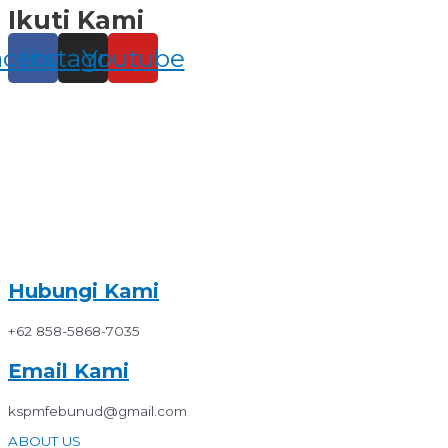
Ikuti Kami
Skip
to
content
acebook
Instagram
Youtube
Hubungi Kami
+62 858-5868-7035
Email Kami
kspmfebunud@gmail.com
ABOUT US