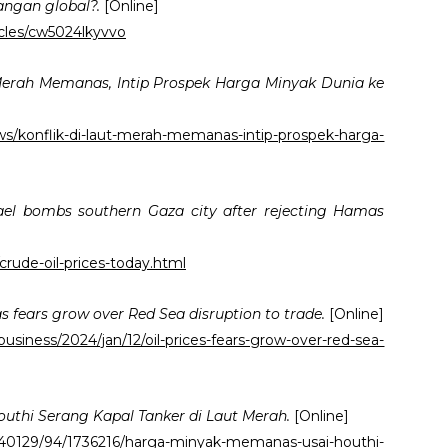
ngan global?.
[Online]
icles/cw5024lkyvvo
 Merah Memanas, Intip Prospek Harga Minyak Dunia ke
news/konflik-di-laut-merah-memanas-intip-prospek-harga-
rael bombs southern Gaza city after rejecting Hamas
rude-oil-prices-today.html
 as fears grow over Red Sea disruption to trade.
[Online]
siness/2024/jan/12/oil-prices-fears-grow-over-red-sea-
thi Serang Kapal Tanker di Laut Merah.
[Online]
0240129/94/1736216/harga-minyak-memanas-usai-houthi-