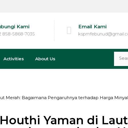
bungi Kami
Email Kami
2 858-5868-7035
kspmfebunud@gmail.
Activities
About Us
 Laut Merah: Bagaimana Pengaruhnya terhadap Harga Minya
 Houthi Yaman di Lau