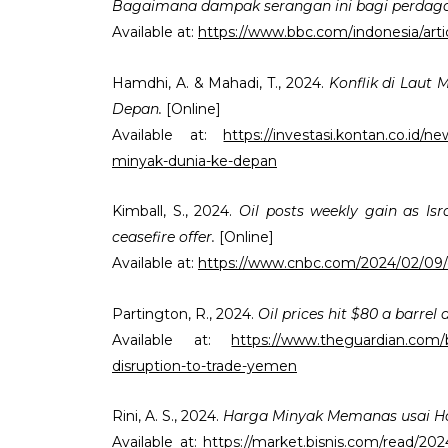
Bagaimana dampak serangan ini bagi perdaga
Available at:
https://www.bbc.com/indonesia/art
Hamdhi, A. & Mahadi, T., 2024.
Konflik di Laut
Depan.
[Online]
Available at:
https://investasi.kontan.co.id/
minyak-dunia-ke-depan
Kimball, S., 2024.
Oil posts weekly gain as Is
ceasefire offer.
[Online]
Available at:
https://www.cnbc.com/2024/02/09/c
Partington, R., 2024.
Oil prices hit $80 a barrel
Available at:
https://www.theguardian.com/bu
disruption-to-trade-yemen
Rini, A. S., 2024.
Harga Minyak Memanas usai Hou
Available at:
https://market.bisnis.com/read/2