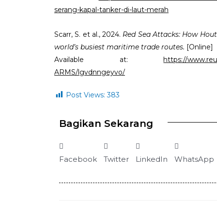
serang-kapal-tanker-di-laut-merah
Scarr, S. et al., 2024.
Red Sea Attacks: How Houth
world’s busiest maritime trade routes.
[Online]
Available at:
https://www.r
ARMS/lgvdnngeyvo/
Post Views:
383
Bagikan Sekarang
Facebook
Twitter
LinkedIn
WhatsApp