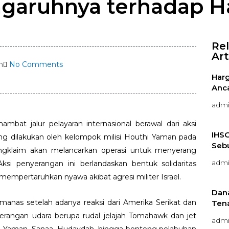
garuhnya terhadap H
Re
Art
m
No Comments
Harg
Anc
adm
mbat jalur pelayaran internasional berawal dari aksi
IHSG
ang dilakukan oleh kelompok milisi Houthi Yaman pada
Sebu
gklaim akan melancarkan operasi untuk menyerang
adm
Aksi penyerangan ini berlandaskan bentuk solidaritas
empertaruhkan nyawa akibat agresi militer Israel.
Dan
manas setelah adanya reaksi dari Amerika Serikat dan
Ten
erangan udara berupa rudal jelajah Tomahawk dan jet
adm