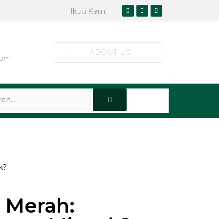
Ikuti Kami
ABOUT US
com
k?
t Merah: