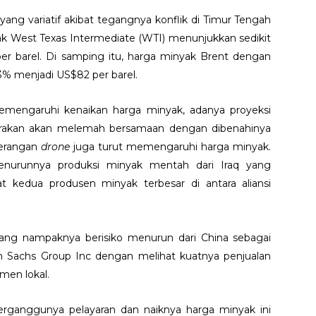
ng variatif akibat tegangnya konflik di Timur Tengah
yak West Texas Intermediate (WTI) menunjukkan sedikit
r barel. Di samping itu, harga minyak Brent dengan
23% menjadi US$82 per barel.
emengaruhi kenaikan harga minyak, adanya proyeksi
rkirakan akan melemah bersamaan dengan dibenahinya
serangan
drone
juga turut memengaruhi harga minyak.
enurunnya produksi minyak mentah dari Iraq yang
 kedua produsen minyak terbesar di antara aliansi
yang nampaknya berisiko menurun dari China sebagai
n Sachs Group Inc dengan melihat kuatnya penjualan
men lokal.
rganggunya pelayaran dan naiknya harga minyak ini