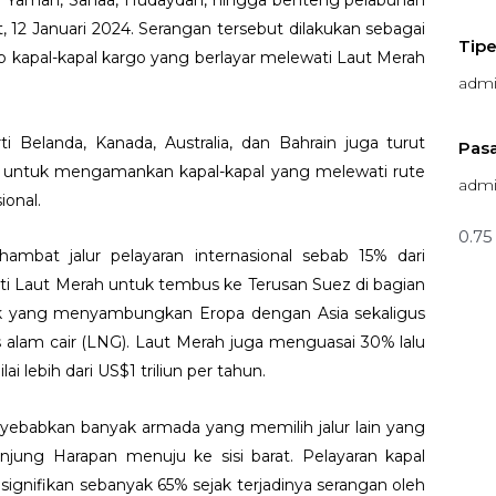
a Yaman, Sanaa, Hudaydah, hingga benteng pelabuhan
 12 Januari 2024. Serangan tersebut dilakukan sebagai
Tipe
p kapal-kapal kargo yang berlayar melewati Laut Merah
adm
i Belanda, Kanada, Australia, dan Bahrain juga turut
Pas
 untuk mengamankan kapal-kapal yang melewati rute
adm
ional.
ambat jalur pelayaran internasional sebab 15% dari
ti Laut Merah untuk tembus ke Terusan Suez di bagian
ek yang menyambungkan Eropa dengan Asia sekaligus
s alam cair (LNG). Laut Merah juga menguasai 30% lalu
i lebih dari US$1 triliun per tahun.
nyebabkan banyak armada yang memilih jalur lain yang
anjung Harapan menuju ke sisi barat. Pelayaran kapal
signifikan sebanyak 65% sejak terjadinya serangan oleh