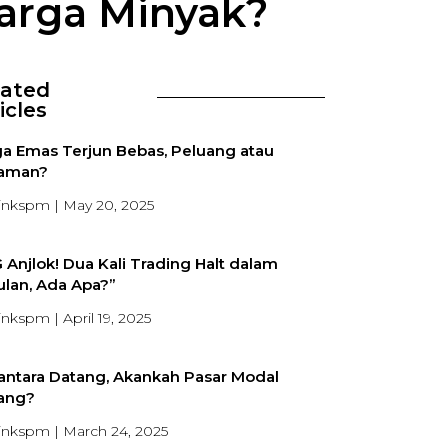
arga Minyak?
lated
icles
a Emas Terjun Bebas, Peluang atau
aman?
inkspm
May 20, 2025
 Anjlok! Dua Kali Trading Halt dalam
lan, Ada Apa?”
inkspm
April 19, 2025
antara Datang, Akankah Pasar Modal
ang?
inkspm
March 24, 2025