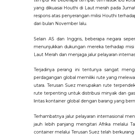
tempur ke beberapa tempat termasuk ibu kot
yang dikuasai Houthi di Laut merah pada Jumat,
respons atas penyerangan milisi Houthi terhada
dari bulan November lalu.
Selain AS dan Inggris, beberapa negara sepert
menunjukkan dukungan mereka terhadap misi
Laut Merah dan menjaga jalur pelayaran internas
Terjadinya perang ini tentunya sangat mengh
perdagangan global memiliki rute yang melewa
utara. Terusan Suez merupakan rute terpend
rute terpenting untuk distribusi minyak dan ga
lintas kontainer global dengan barang yang bernila
Terhambatnya jalur pelayaran internasional me
jauh lebih panjang mengitari Afrika melalui T
container melalui Terusan Suez telah berkurang 