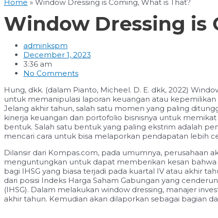
Home
»
Window Dressing is Coming, What is That?
Window Dressing is 
adminkspm
December 1, 2023
3:36 am
No Comments
Hung, dkk. (dalam Pianto, Micheel. D. E. dkk, 2022) Win
untuk memanipulasi laporan keuangan atau kepemilikan 
Jelang akhir tahun, salah satu momen yang paling ditun
kinerja keuangan dan portofolio bisnisnya untuk memika
bentuk. Salah satu bentuk yang paling ekstrim adalah pe
mencari cara untuk bisa melaporkan pendapatan lebih ce
Dilansir dari Kompas.com, pada umumnya, perusahaan aka
menguntungkan untuk dapat memberikan kesan bahwa kine
bagi IHSG yang biasa terjadi pada kuartal IV atau akhi
dari posisi Indeks Harga Saham Gabungan yang cenderung
(IHSG). Dalam melakukan window dressing, manajer inves
akhir tahun. Kemudian akan dilaporkan sebagai bagian da