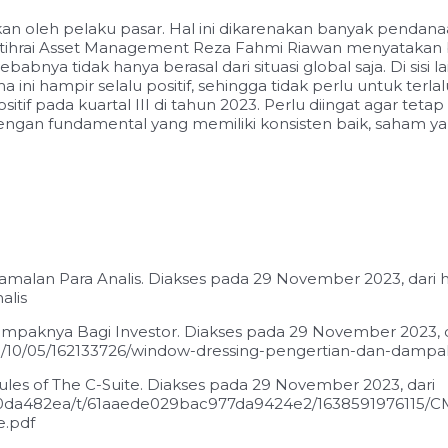
ntikan oleh pelaku pasar. Hal ini dikarenakan banyak pend
Putihrai Asset Management Reza Fahmi Riawan menyatakan
yebabnya tidak hanya berasal dari situasi global saja. Di sis
i hampir selalu positif, sehingga tidak perlu untuk terlal
 pada kuartal III di tahun 2023. Perlu diingat agar teta
ngan fundamental yang memiliki konsisten baik, saham 
i Ramalan Para Analis. Diakses pada 29 November 2023, dar
alis
Dampaknya Bagi Investor. Diakses pada 29 November 2023, 
/10/05/162133726/window-dressing-pengertian-dan-dampa
ules of The C-Suite. Diakses pada 29 November 2023, dari
7050da482ea/t/61aaede029bac977da9424e2/1638591976115/
.pdf