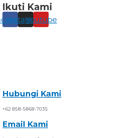
Ikuti Kami
Skip
to
content
acebook
Instagram
Youtube
Hubungi Kami
+62 858-5868-7035
Email Kami