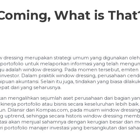
Coming, What is That
dow dressing merupakan strategi umum yang digunakan ole
portofolio untuk melaporkan informasi yang telah mengu
ggu adalah window dressing. Pada momen tersebut, emiten
t investor. Dalam praktik window dressing, perusahaan c
nipuan akuntansi. Selain itu juga, tindakan yang biasa d
pat dari yang seharusnya.
n mengalihkan sejumlah aset perusahaan dari bagian yang 
rja portofolio atau bisnis secara keseluruhan lebih bai
r tahun. Dilansir dari Kompas.com, pada musim window dre
 uptrend, sehingga secara historis window dressing membu
tasi akan menjual sahamnya dengan kerugian besar dan me
ri portofolio manajer investasi yang bersangkutan dari sa