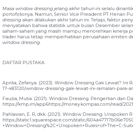
Masa
window dressing
jelang akhir tahun ini selalu dina
portofolionya. Namun, Senior Vice President PT Henan 
dressing
akan dilakukan akhir tahun ini. Tetapi, faktor pen
menyatakan bahwa statistik untuk bulan Desember selama in
saham-saham yang masih mampu menorehkan kinerja positif
trader harus tetap memperhatikan perusahaan emiten de
window dressing
.
DAFTAR PUSTAKA
Aprilia, Zefanya. (2023). Window Dressing Gak Lewat? In
17-483120/window-dressing-gak-lewat-ini-ramalan-para-an
Fauzia, Mutia. (2021). Window Dressing: Pengertian dan 
https://kmp.im/app6https://money.kompas.com/read/2021
Pahlawan, E. R, dkk. (2021). Window Dressing: Unspoken R
https://static1.squarespace.com/static/604a47717b06e
+Window+Dressing%2C+Unspoken+Rules+of+The+C-Suite