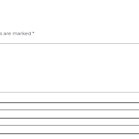
ds are marked
*