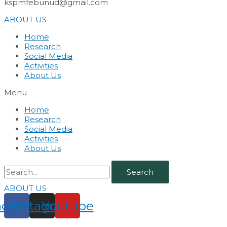
kspmfebunud@gmail.com
ABOUT US
Home
Research
Social Media
Activities
About Us
Menu
Home
Research
Social Media
Activities
About Us
Search
ABOUT US
acebook
Instagram
Youtube