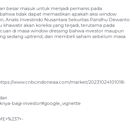
anaan besar masuk untuk menjadi pemanis pada
 bahwa tidak dapat memastikan apakah aksi
window
i lain, Analis Investindo Nusantara Sekuritas Pandhu Dewanto
u khawatir akan koreksi yang terjadi, terutama pada
p cuan di masa
window dressing
bahwa investor maupun
yang sedang
uptrend
, dan membeli saham sebelum masa
i https://www.cnbcindonesia.com/market/20231024101018-
dari
knya-bagi-investor#google_vignette
CME+%237+-