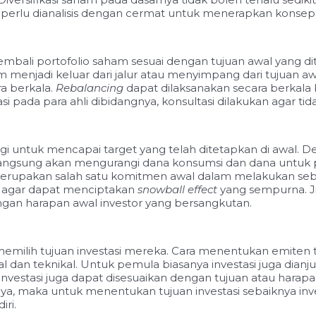
i perlu dianalisis dengan cermat untuk menerapkan konsep d
ali portofolio saham sesuai dengan tujuan awal yang ditet
menjadi keluar dari jalur atau menyimpang dari tujuan awal
a berkala.
Rebalancing
dapat dilaksanakan secara berkala
si pada para ahli dibidangnya, konsultasi dilakukan agar 
i untuk mencapai target yang telah ditetapkan di awal. D
a langsung akan mengurangi dana konsumsi dan dana untuk 
akan salah satu komitmen awal dalam melakukan sebuah i
an agar dapat menciptakan
snowball effect
yang sempurna. Ji
ngan harapan awal investor yang bersangkutan.
memilih tujuan investasi mereka. Cara menentukan emiten 
al dan teknikal. Untuk pemula biasanya investasi juga dia
investasi juga dapat disesuaikan dengan tujuan atau harapa
ya, maka untuk menentukan tujuan investasi sebaiknya inv
iri.