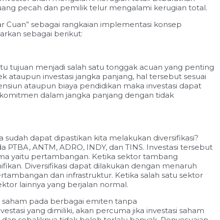
uang pecah dan pemilik telur mengalami kerugian total.
Kejar Cuan” sebagai rangkaian implementasi konsep
arkan sebagai berikut:
tu tujuan menjadi salah satu tonggak acuan yang penting
 ataupun investasi jangka panjang, hal tersebut sesuai
pensiun ataupun biaya pendidikan maka investasi dapat
erkomitmen dalam jangka panjang dengan tidak
sudah dapat dipastikan kita melakukan diversifikasi?
ada PTBA, ANTM, ADRO, INDY, dan TINS. Investasi tersebut
ama yaitu pertambangan. Ketika sektor tambang
ikan. Diversifikasi dapat dilakukan dengan menaruh
rtambangan dan infrastruktur. Ketika salah satu sektor
tor lainnya yang berjalan normal.
n saham pada berbagai emiten tanpa
tasi yang dimiliki, akan percuma jika investasi saham
 dan sebaliknya tidak boleh terlalu banyak. Penyesuaian