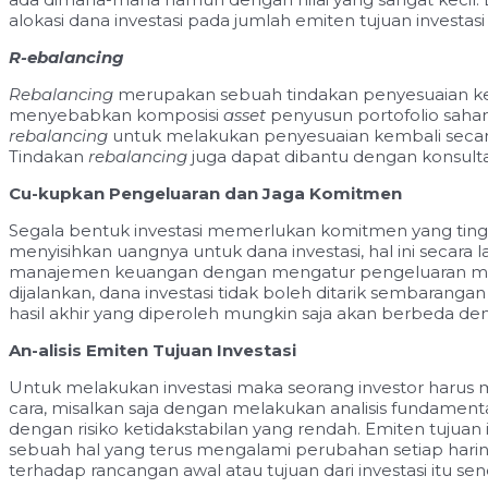
alokasi dana investasi pada jumlah emiten tujuan investas
R-
ebalancing
Rebalancing
merupakan sebuah tindakan penyesuaian kemb
menyebabkan komposisi
asset
penyusun portofolio saham 
rebalancing
untuk melakukan penyesuaian kembali secar
Tindakan
rebalancing
juga dapat dibantu dengan konsulta
Cu-kupkan Pengeluaran dan Jaga Komitmen
Segala bentuk investasi memerlukan komitmen yang tingg
menyisihkan uangnya untuk dana investasi, hal ini secar
manajemen keuangan dengan mengatur pengeluaran merup
dijalankan, dana investasi tidak boleh ditarik sembarang
hasil akhir yang diperoleh mungkin saja akan berbeda de
An-alisis Emiten Tujuan Investasi
Untuk melakukan investasi maka seorang investor harus 
cara, misalkan saja dengan melakukan analisis fundament
dengan risiko ketidakstabilan yang rendah. Emiten tujuan 
sebuah hal yang terus mengalami perubahan setiap harin
terhadap rancangan awal atau tujuan dari investasi itu send