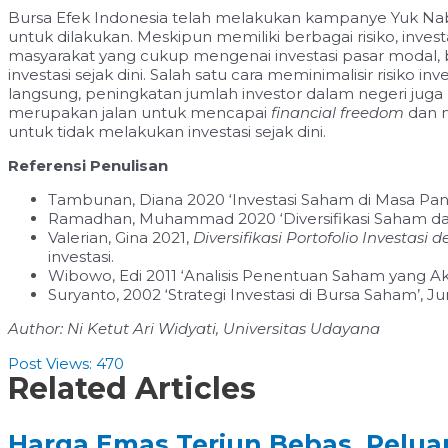
Bursa Efek Indonesia telah melakukan kampanye Yuk Nabun
untuk dilakukan. Meskipun memiliki berbagai risiko, inve
masyarakat yang cukup mengenai investasi pasar moda
investasi sejak dini. Salah satu cara meminimalisir risiko
langsung, peningkatan jumlah investor dalam
negeri juga
merupakan jalan untuk mencapai
financial freedom
dan m
untuk tidak melakukan investasi sejak dini.
Referensi Penulisan
Tambunan, Diana 2020 ‘Investasi Saham di Masa Pand
Ramadhan, Muhammad 2020 ‘Diversifikasi Saham dal
Valerian, Gina 2021,
Diversifikasi Portofolio Investasi
investasi.
Wibowo, Edi 2011 ‘Analisis Penentuan Saham yang Aka
Suryanto, 2002 ‘Strategi Investasi di Bursa Saham’, Jur
Author: Ni Ketut Ari Widyati, Universitas Udayana
Post Views:
470
Related Articles
Harga Emas Terjun Bebas, Pelu