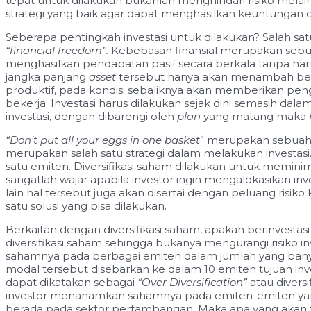
tepat untuk dilakukan bukanlah menghindari risiko mela
strategi yang baik agar dapat menghasilkan keuntungan 
Seberapa pentingkah investasi untuk dilakukan? Salah satu
“financial freedom”.
Kebebasan finansial merupakan sebuah
menghasilkan pendapatan pasif secara berkala tanpa h
jangka panjang
asset
tersebut hanya akan menambah beb
produktif, pada kondisi sebaliknya akan memberikan pe
bekerja. Investasi harus dilakukan sejak dini semasih d
investasi, dengan dibarengi oleh
plan
yang matang maka
“Don’t put all your eggs in one basket
” merupakan sebuah k
merupakan salah satu strategi dalam melakukan investasi.
satu emiten. Diversifikasi saham dilakukan untuk meminim
sangatlah wajar apabila investor ingin mengalokasikan in
lain hal tersebut juga akan disertai dengan peluang risiko
satu solusi yang bisa dilakukan.
Berkaitan dengan diversifikasi saham, apakah berinvest
diversifikasi saham sehingga bukanya mengurangi risiko
i
sahamnya pada berbagai emiten dalam jumlah yang banyak 
modal tersebut disebarkan ke dalam 10 emiten tujuan in
dapat dikatakan sebagai
“Over Diversification”
atau diversi
investor menanamkan sahamnya pada emiten-emiten yang 
berada pada sektor pertambangan. Maka apa yang akan 