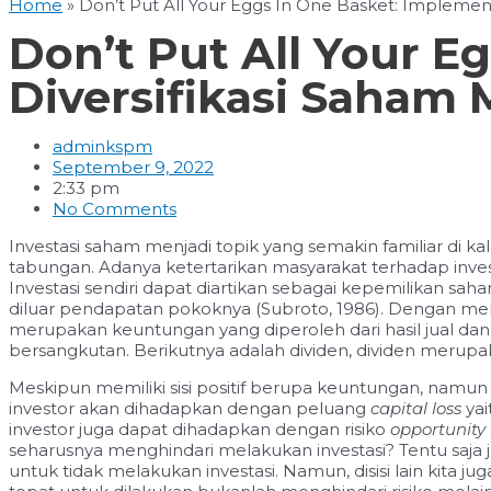
Home
»
Don’t Put All Your Eggs In One Basket: Implement
Don’t Put All Your E
Diversifikasi Saham M
adminkspm
September 9, 2022
2:33 pm
No Comments
Investasi saham menjadi topik yang semakin familiar di 
tabungan. Adanya ketertarikan masyarakat terhadap in
Investasi sendiri dapat diartikan sebagai kepemilikan
diluar pendapatan pokoknya (Subroto, 1986). Dengan me
merupakan keuntungan yang diperoleh dari hasil jual dan 
bersangkutan. Berikutnya adalah dividen, dividen meru
Meskipun memiliki sisi positif berupa keuntungan, namun t
investor akan dihadapkan dengan peluang
capital loss
yai
investor juga dapat dihadapkan dengan risiko
opportunity 
seharusnya menghindari melakukan investasi? Tentu saja j
untuk tidak melakukan investasi. Namun, disisi lain kita