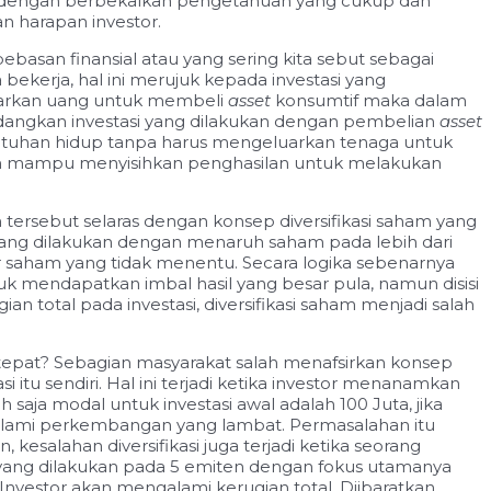
ukan dengan berbekalkan pengetahuan yang cukup
dan
n harapan investor.
bebasan finansial atau yang sering kita sebut sebagai
ekerja, hal ini merujuk kepada investasi yang
luarkan uang untuk membeli
asset
konsumtif maka dalam
angkan investasi yang dilakukan dengan pembelian
asset
utuhan hidup tanpa harus mengeluarkan tenaga untuk
a dan mampu menyisihkan penghasilan untuk melakukan
n tersebut selaras dengan konsep diversifikasi saham yang
ang dilakukan dengan menaruh saham pada lebih dari
sar saham yang tidak menentu. Secara logika sebenarnya
tuk mendapatkan imbal hasil yang besar pula, namun disisi
an total pada investasi, diversifikasi saham menjadi salah
 tepat? Sebagian masyarakat salah menafsirkan konsep
u sendiri. Hal ini terjadi ketika investor menanamkan
ja modal untuk investasi awal adalah 100 Juta, jika
ngalami perkembangan yang lambat. Permasalahan itu
n, kesalahan diversifikasi juga terjadi ketika seorang
 yang dilakukan pada 5 emiten dengan fokus utamanya
 Investor akan mengalami kerugian total. Diibaratkan