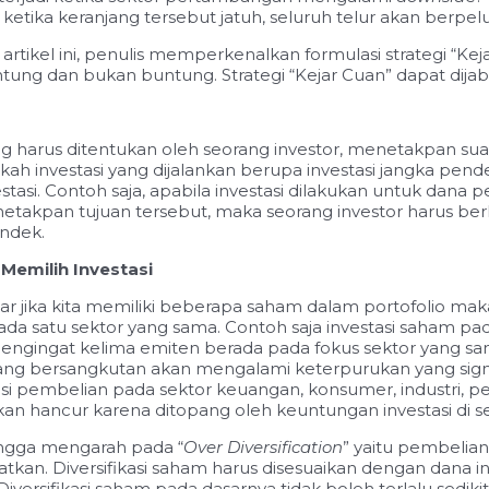
etika keranjang tersebut jatuh, seluruh telur akan berpel
a artikel ini, penulis memperkenalkan formulasi strategi “
tung dan bukan buntung. Strategi “Kejar Cuan” dapat dijab
g harus ditentukan oleh seorang investor, menetakpan sua
h investasi yang dijalankan berupa investasi jangka pendek
asi. Contoh saja, apabila investasi dilakukan untuk dana 
enetakpan tujuan tersebut, maka seorang investor harus b
ndek.
Memilih Investasi
r jika kita memiliki beberapa saham dalam portofolio maka 
pada satu sektor yang sama. Contoh saja investasi saham p
mengingat kelima emiten berada pada fokus sektor yang s
ng bersangkutan akan mengalami keterpurukan yang signif
asi pembelian pada sektor keuangan, konsumer, industri, pe
n hancur karena ditopang oleh keuntungan investasi di sek
hingga mengarah pada “
Over Diversification
” yaitu pembelia
 Diversifikasi saham harus disesuaikan dengan dana inves
ersifikasi saham pada dasarnya tidak boleh terlalu sedikit