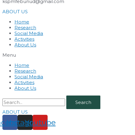
kspmfebunud@gmail.com
ABOUT US
Home
Research
Social Media
Activities
About Us
Menu
Home
Research
Social Media
Activities
About Us
Search
ABOUT US
acebook
Instagram
Youtube