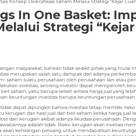
asi Konsep Diversifikasi Saham Melalui Strategi “Kejar Cua
ggs In One Basket: I
elalui Strategi “Keja
kalangan masyarakat, bahkan tidak sedikit pihak yang mul
vestasi merupakan salah satu dampak dari adanya perkem
 saham- saham suatu perusahaan oleh perusahaan lain ata
lakukan investasi, seorang investor dapat memperoleh k
beli saham, yaitu berupa selisih antara harga jual yang le
pakan keuntungan investasi berupa keuntungan perusahaa
idak dapat dipungkiri bahwa investasi tetap memiliki risik
tu kerugian dari hasil jual dan beli saham ketika harga jual
loss
dan kerugian akibat adanya likuidasi perusahaan. Deng
awabannya adalah tidak. Risiko kerugian akan invetasi mem
 juga akan kehilangan peluang untuk mendapatkan keuntungan