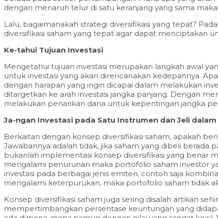
dengan menaruh telur di satu keranjang yang sama maka k
Lalu, bagaimanakah strategi diversifikasi yang tepat? Pad
diversifikasi saham yang tepat agar dapat menciptakan un
Ke-tahui Tujuan Investasi
Mengetahui tujuan investasi merupakan langkah awal yan
untuk investasi yang akan direncanakan kedepannya. Apaka
dengan harapan yang ingin dicapai dalam melakukan invest
ditargetkan ke arah investasi jangka panjang. Dengan m
melakukan penarikan dana untuk kepentingan jangka pe
Ja-ngan Investasi pada Satu Instrumen dan Jeli dalam 
Berkaitan dengan konsep diversifikasi saham, apakah bena
Jawabannya adalah tidak, jika saham yang dibeli berada 
bukanlah implementasi konsep diversifikasi yang benar 
mengalami penurunan maka portofolio saham investor ya
investasi pada berbagai jenis emiten, contoh saja kombin
mengalami keterpurukan, maka portofolio saham tidak aka
Konsep diversifikasi saham juga sering disalah artikan se
mempertimbangkan persentase keuntungan yang didapatkan.
ada dimana-mana namun dengan nilai yang sangat kecil. Div