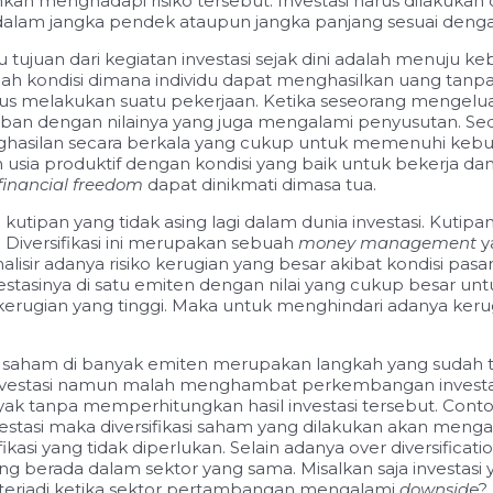
inkan menghadapi risiko tersebut. Investasi harus dilak
dalam jangka pendek ataupun jangka panjang sesuai denga
 tujuan dari kegiatan investasi sejak dini adalah menuju ke
 kondisi dimana individu dapat menghasilkan uang tanpa b
arus melakukan suatu pekerjaan. Ketika seseorang menge
an dengan nilainya yang juga mengalami penyusutan. Sed
nghasilan secara berkala yang cukup untuk memenuhi keb
alam usia produktif dengan kondisi yang baik untuk bekerj
financial freedom
dapat dinikmati dimasa tua.
utipan yang tidak asing lagi dalam dunia investasi. Kutipa
 Diversifikasi ini merupakan sebuah
money management
y
alisir adanya risiko kerugian yang besar akibat kondisi pa
vestasinya di satu emiten dengan nilai yang cukup besar un
 kerugian yang tinggi. Maka untuk menghindari adanya kerugi
asi saham di banyak emiten merupakan langkah yang sudah
nvestasi namun malah menghambat perkembangan investasi it
tanpa memperhitungkan hasil investasi tersebut. Contoh sa
vestasi maka diversifikasi saham yang dilakukan akan me
fikasi yang tidak diperlukan. Selain adanya over diversificatio
berada dalam sektor yang sama. Misalkan saja investasi
terjadi ketika sektor pertambangan mengalami
downsid
e?