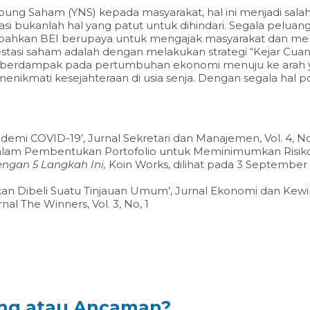
g Saham (YNS) kepada masyarakat, hal ini menjadi salah s
stasi bukanlah hal yang patut untuk dihindari. Segala pelu
l, bahkan BEI berupaya untuk mengajak masyarakat dan 
 investasi saham adalah dengan melakukan strategi “Kejar Cua
 berdampak pada pertumbuhan ekonomi menuju ke arah yang
enikmati kesejahteraan di usia senja. Dengan segala hal pos
emi COVID-19’, Jurnal Sekretari dan Manajemen, Vol. 4, No
am Pembentukan Portofolio untuk Meminimumkan Risiko’, 
 dengan 5 Langkah Ini,
Koin Works,
dilihat
pada
3
September
n Dibeli Suatu Tinjauan Umum’, Jurnal Ekonomi dan Kewirau
nal The Winners, Vol. 3, No, 1
ang atau Ancaman?