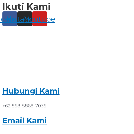
Ikuti Kami
Skip
to
content
acebook
Instagram
Youtube
Hubungi Kami
+62 858-5868-7035
Email Kami