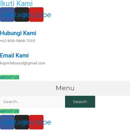
Ikuti Kami
Skip
to
cebook
Instagram
Youtube
content
Hubungi Kami
+62 858-5868-7035
Email Kami
kspmfebunud@gmail.com
ABOUT US
Menu
Search
ABOUT US
cebook
Instagram
Youtube