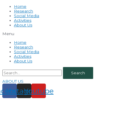
Home
Research
Social Media
Activities
About Us
Menu
Home
Research
Social Media
Activities
About Us
Search
ABOUT US
acebook
Instagram
Youtube