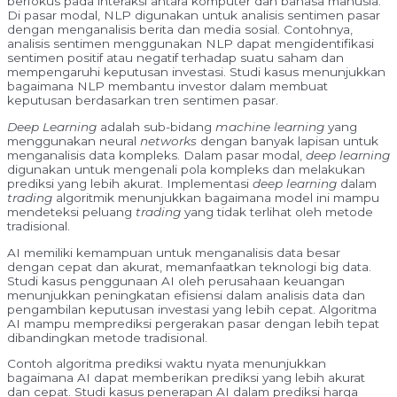
berfokus pada interaksi antara komputer dan bahasa manusia.
Di pasar modal, NLP digunakan untuk analisis sentimen pasar
dengan menganalisis berita dan media sosial. Contohnya,
analisis sentimen menggunakan NLP dapat mengidentifikasi
sentimen positif atau negatif terhadap suatu saham dan
mempengaruhi keputusan investasi. Studi kasus menunjukkan
bagaimana NLP membantu investor dalam membuat
keputusan berdasarkan tren sentimen pasar.
Deep Learning
adalah sub-bidang
machine learning
yang
menggunakan neural
networks
dengan banyak lapisan untuk
menganalisis data kompleks. Dalam pasar modal,
deep learning
digunakan untuk mengenali pola kompleks dan melakukan
prediksi yang lebih akurat. Implementasi
deep learning
dalam
trading
algoritmik menunjukkan bagaimana model ini mampu
mendeteksi peluang
trading
yang tidak terlihat oleh metode
tradisional.
AI memiliki kemampuan untuk menganalisis data besar
dengan cepat dan akurat, memanfaatkan teknologi big data.
Studi kasus penggunaan AI oleh perusahaan keuangan
menunjukkan peningkatan efisiensi dalam analisis data dan
pengambilan keputusan investasi yang lebih cepat. Algoritma
AI mampu memprediksi pergerakan pasar dengan lebih tepat
dibandingkan metode tradisional.
Contoh algoritma prediksi waktu nyata menunjukkan
bagaimana AI dapat memberikan prediksi yang lebih akurat
dan cepat. Studi kasus penerapan AI dalam prediksi harga