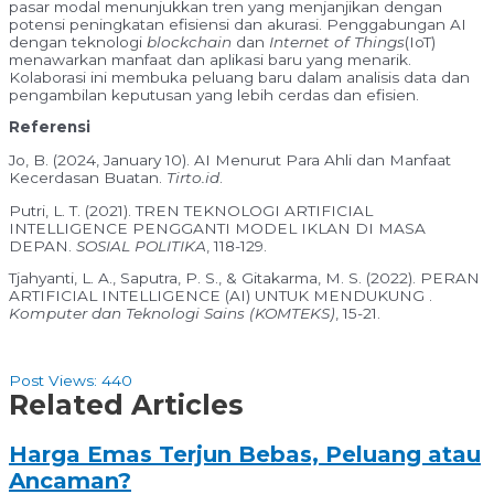
pasar modal menunjukkan tren yang menjanjikan dengan
potensi peningkatan efisiensi dan akurasi. Penggabungan AI
dengan teknologi
blockchain
dan
Internet of Things
(IoT)
menawarkan manfaat dan aplikasi baru yang menarik.
Kolaborasi ini membuka peluang baru dalam analisis data dan
pengambilan keputusan yang lebih cerdas dan efisien.
Referensi
Jo, B. (2024, January 10). AI Menurut Para Ahli dan Manfaat
Kecerdasan Buatan.
Tirto.id
.
Putri, L. T. (2021). TREN TEKNOLOGI ARTIFICIAL
INTELLIGENCE PENGGANTI MODEL IKLAN DI MASA
DEPAN.
SOSIAL POLITIKA
, 118-129.
Tjahyanti, L. A., Saputra, P. S., & Gitakarma, M. S. (2022). PERAN
ARTIFICIAL INTELLIGENCE (AI) UNTUK MENDUKUNG .
Komputer dan Teknologi Sains (KOMTEKS)
, 15-21.
Post Views:
440
Related Articles
Harga Emas Terjun Bebas, Peluang atau
Ancaman?