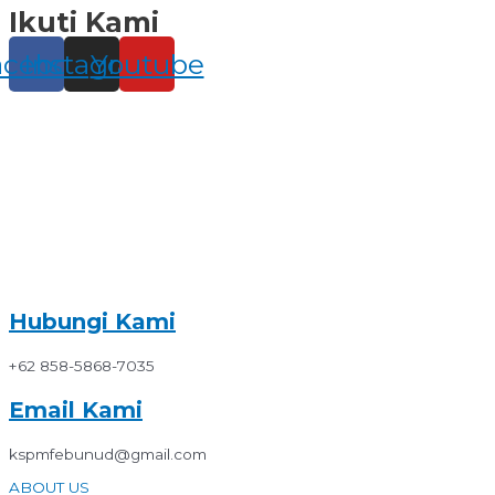
Ikuti Kami
Skip
to
content
acebook
Instagram
Youtube
Hubungi Kami
+62 858-5868-7035
Email Kami
kspmfebunud@gmail.com
ABOUT US