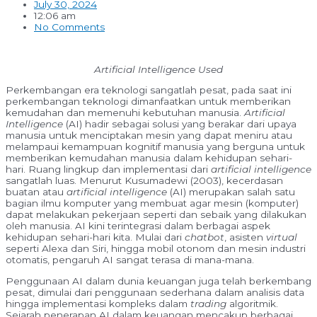
July 30, 2024
12:06 am
No Comments
Artificial Intelligence Used
Perkembangan era teknologi sangatlah pesat, pada saat ini
perkembangan teknologi dimanfaatkan untuk memberikan
kemudahan dan memenuhi kebutuhan manusia.
Artificial
Intelligence
(AI) hadir sebagai solusi yang berakar dari upaya
manusia untuk menciptakan mesin yang dapat meniru atau
melampaui kemampuan kognitif manusia yang berguna untuk
memberikan kemudahan manusia dalam kehidupan sehari-
hari. Ruang lingkup dan implementasi dari
artificial intelligence
sangatlah luas. Menurut Kusumadewi (2003), kecerdasan
buatan atau
artificial intelligence
(AI) merupakan salah satu
bagian ilmu komputer yang membuat agar mesin (komputer)
dapat melakukan pekerjaan seperti dan sebaik yang dilakukan
oleh manusia. AI kini terintegrasi dalam berbagai aspek
kehidupan sehari-hari kita. Mulai dari
chatbot
, asisten
virtual
seperti Alexa dan Siri, hingga mobil otonom dan mesin industri
otomatis, pengaruh AI sangat terasa di mana-mana.
Penggunaan AI dalam dunia keuangan juga telah berkembang
pesat, dimulai dari penggunaan sederhana dalam analisis data
hingga implementasi kompleks dalam
trading
algoritmik.
Sejarah penerapan AI dalam keuangan mencakup berbagai