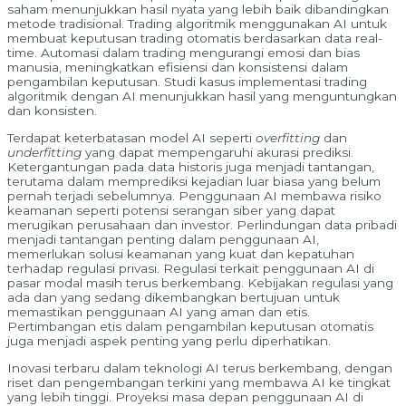
saham menunjukkan hasil nyata yang lebih baik dibandingkan
metode tradisional. Trading algoritmik menggunakan AI untuk
membuat keputusan trading otomatis berdasarkan data real-
time. Automasi dalam trading mengurangi emosi dan bias
manusia, meningkatkan efisiensi dan konsistensi dalam
pengambilan keputusan. Studi kasus implementasi trading
algoritmik dengan AI menunjukkan hasil yang menguntungkan
dan konsisten.
Terdapat keterbatasan model AI seperti
overfitting
dan
underfitting
yang dapat mempengaruhi akurasi prediksi.
Ketergantungan pada data historis juga menjadi tantangan,
terutama dalam memprediksi kejadian luar biasa yang belum
pernah terjadi sebelumnya. Penggunaan AI membawa risiko
keamanan seperti potensi serangan siber yang dapat
merugikan perusahaan dan investor. Perlindungan data pribadi
menjadi tantangan penting dalam penggunaan AI,
memerlukan solusi keamanan yang kuat dan kepatuhan
terhadap regulasi privasi. Regulasi terkait penggunaan AI di
pasar modal masih terus berkembang. Kebijakan regulasi yang
ada dan yang sedang dikembangkan bertujuan untuk
memastikan penggunaan AI yang aman dan etis.
Pertimbangan etis dalam pengambilan keputusan otomatis
juga menjadi aspek penting yang perlu diperhatikan.
Inovasi terbaru dalam teknologi AI terus berkembang, dengan
riset dan pengembangan terkini yang membawa AI ke tingkat
yang lebih tinggi. Proyeksi masa depan penggunaan AI di