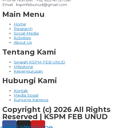
Email : kspmfebunud@gmail.com
Main Menu
Home
Research
Social Media
Activities
About Us
Tentang Kami
Sejarah KSPM FEB UNUD
Milestone
Kepengurusan
Hubungi Kami
Kontak
Media Sosial
Kunjungi Kampus
Copyright (c) 2026 All Rights
Reserved | KSPM FEB UNUD
acebook
Instagram
Youtube