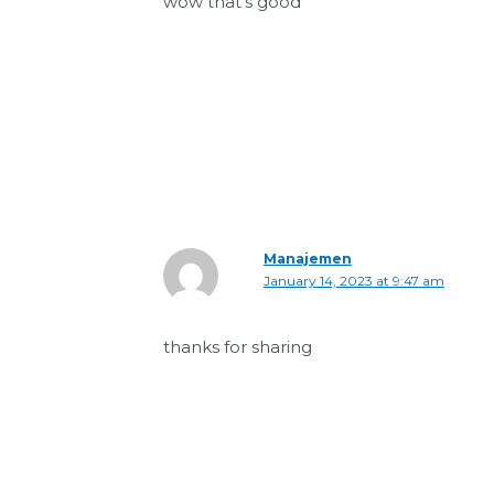
wow that’s good
Manajemen
January 14, 2023 at 9:47 am
thanks for sharing