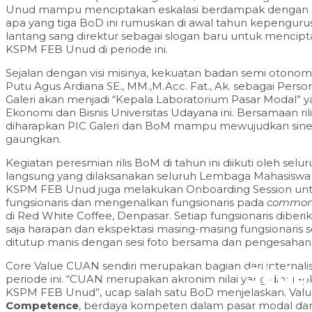
Unud mampu menciptakan eskalasi berdampak dengan g
apa yang tiga BoD ini rumuskan di awal tahun kepengurusa
lantang sang direktur sebagai slogan baru untuk mencipta
KSPM FEB Unud di periode ini.
Sejalan dengan visi misinya, kekuatan badan semi otonom
Putu Agus Ardiana SE., MM.,M.Acc. Fat., Ak. sebagai Person
Galeri akan menjadi “Kepala Laboratorium Pasar Modal”
Ekonomi dan Bisnis Universitas Udayana ini. Bersamaan ri
diharapkan PIC Galeri dan BoM mampu mewujudkan sinergi
gaungkan.
Kegiatan peresmian rilis BoM di tahun ini diikuti oleh sel
langsung yang dilaksanakan seluruh Lembaga Mahasiswa
KSPM FEB Unud juga melakukan Onboarding Session un
fungsionaris dan mengenalkan fungsionaris pada
common 
di Red White Coffee, Denpasar. Setiap fungsionaris diber
saja harapan dan ekspektasi masing-masing fungsionari
ditutup manis dengan sesi foto bersama dan pengesaha
Core Value CUAN sendiri merupakan bagian dari interna
Slid
periode ini. “CUAN merupakan akronim nilai yang diharapka
KSPM FEB Unud”, ucap salah satu BoD menjelaskan. Valu
Competence
, berdaya kompeten dalam pasar modal dan 