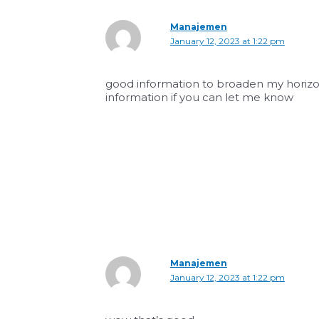
Manajemen
January 12, 2023 at 1:22 pm
good information to broaden my horizons
information if you can let me know
Manajemen
January 12, 2023 at 1:22 pm