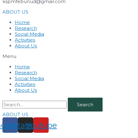
kspmfebunud@gmail.com
ABOUT US
Home
Research
Social Media
Activities
About Us
Menu
Home
Research
Social Media
Activities
About Us
Search
ABOUT US
acebook
Instagram
Youtube