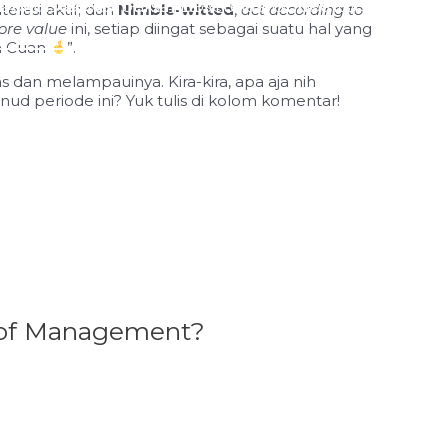
si pasca pelantikan BoM di Kampus FEB Sudirman,
Dokumentasi bersama setelah Onboarding session
erasi aktif; dan
Nimble-witted
,
act according to
ore value
ini, setiap diingat sebagai suatu hal yang
m Cuan
”.
Click Here
as dan melampauinya. Kira-kira, apa aja nih
d periode ini? Yuk tulis di kolom komentar!
d of Management?