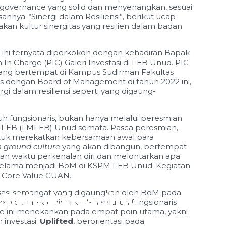
overnance yang solid dan menyenangkan, sesuai
nnya. “Sinergi dalam Resiliensi”, berikut ucap
kan kultur sinergitas yang resilien dalam badan
 ini ternyata diperkokoh dengan kehadiran Bapak
 In Charge (PIC) Galeri Investasi di FEB Unud. PIC
 yang bertempat di Kampus Sudirman Fakultas
lis dengan Board of Management di tahun 2022 ini,
 dalam resiliensi seperti yang digaung-
uruh fungsionaris, bukan hanya melalui peresmian
 FEB (LMFEB) Unud semata. Pasca peresmian,
tuk merekatkan kebersamaan awal para
ground culture
yang akan dibangun, bertempat
ikan waktu perkenalan diri dan melontarkan apa
s selama menjadi BoM di KSPM FEB Unud. Kegiatan
n Core Value CUAN.
lisasi semangat yang digaungkan oleh BoM pada
e 2 Heading
Slide 1 Heading
n dituai dan dimiliki oleh seluruh fungsionaris
e ini menekankan pada empat poin utama, yakni
investasi;
Uplifted
, berorientasi pada