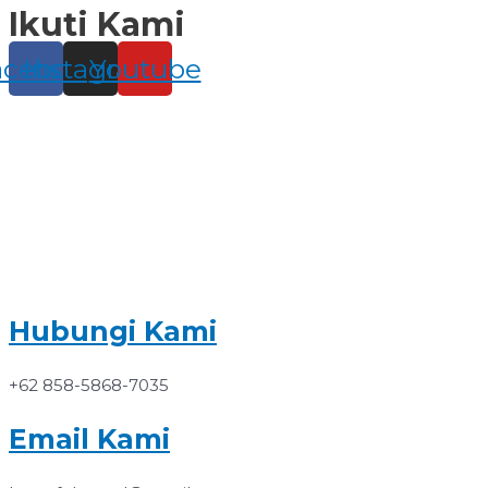
Ikuti Kami
Skip
to
content
acebook
Instagram
Youtube
Hubungi Kami
+62 858-5868-7035
Email Kami