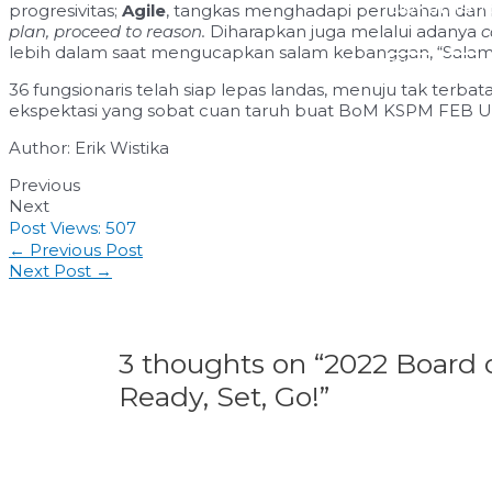
Dokumenta
progresivitas;
Agile
, tangkas menghadapi perubahan dan it
plan, proceed to reason.
Diharapkan juga melalui adanya
c
lebih dalam saat mengucapkan salam kebanggan, “Sala
Click Here
36 fungsionaris telah siap lepas landas, menuju tak terbat
ekspektasi yang sobat cuan taruh buat BoM KSPM FEB Unu
Author: Erik Wistika
Previous
Next
Post Views:
507
Post
←
Previous Post
navigation
Next Post
→
3 thoughts on “2022 Boar
Ready, Set, Go!”