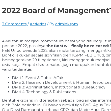
2022 Board of Management? 
3 Comments
/
Activities
/ By
adminkspm
Awal tahun menjadi momentum besar yang ditunggu-tun
periode 2022, pasalnya
the BoM will finally be released!
FEB Unud periode 2022 akan mulai terbang menggantik
BoM dilakukan secara signifikan oleh KSPM FEB Unud, d
beranggotakan 29 fungsionaris, kini menggemuk menjadi 
divisi kerja. Empat divisi tersebut juga merupakan bentuk i
yang terdiri atas:
Divisi 1: Event & Public Affair
Divisi 2: Research Development & Human Resource
Divisi 3: Administration, Institutional & Bureaucracy
Divisi 4: Technology & Publications
Bentuk ekspansi ini diterapkan sebagai bagian dari intern
oleh BoM periode ini. Di bawah direksi tiga BoD, Agus Eri
Gita Dewi Darmapatni sebagai CPO; dan Made Agus Dar