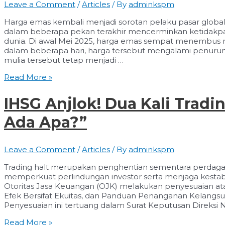
Leave a Comment
/
Articles
/ By
adminkspm
Saham
Migas?
Harga emas kembali menjadi sorotan pelaku pasar global.
dalam beberapa pekan terakhir mencerminkan ketidakp
dunia. Di awal Mei 2025, harga emas sempat menembus r
dalam beberapa hari, harga tersebut mengalami penurun
mulia tersebut tetap menjadi …
Harga
Read More »
Emas
Terjun
IHSG Anjlok! Dua Kali Tradi
Bebas,
Peluang
Ada Apa?”
atau
Ancaman?
Leave a Comment
/
Articles
/ By
adminkspm
Trading halt merupakan penghentian sementara perdag
memperkuat perlindungan investor serta menjaga kestabi
Otoritas Jasa Keuangan (OJK) melakukan penyesuaian at
Efek Bersifat Ekuitas, dan Panduan Penanganan Kelangs
Penyesuaian ini tertuang dalam Surat Keputusan Direksi 
IHSG
Read More »