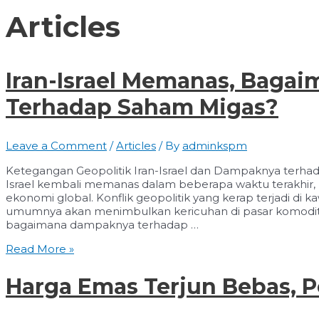
Articles
Iran-Israel Memanas, Baga
Terhadap Saham Migas?
Leave a Comment
/
Articles
/ By
adminkspm
Ketegangan Geopolitik Iran-Israel dan Dampaknya terha
Israel kembali memanas dalam beberapa waktu terakhir, k
ekonomi global. Konflik geopolitik yang kerap terjadi di 
umumnya akan menimbulkan kericuhan di pasar komodita
bagaimana dampaknya terhadap …
Iran-
Read More »
Israel
Memanas,
Harga Emas Terjun Bebas, 
Bagaimana
Dampaknya
Terhadap