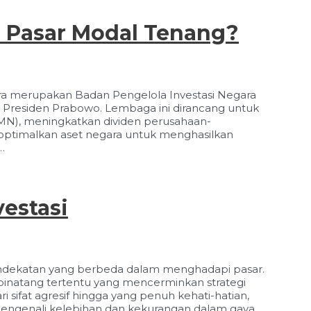
 Pasar Modal Tenang?
ra merupakan Badan Pengelola Investasi Negara
h Presiden Prabowo. Lembaga ini dirancang untuk
UMN), meningkatkan dividen perusahaan-
goptimalkan aset negara untuk menghasilkan
…
vestasi
 pendekatan yang berbeda dalam menghadapi pasar.
k binatang tertentu yang mencerminkan strategi
 sifat agresif hingga yang penuh kehati-hatian,
genali kelebihan dan kekurangan dalam gaya