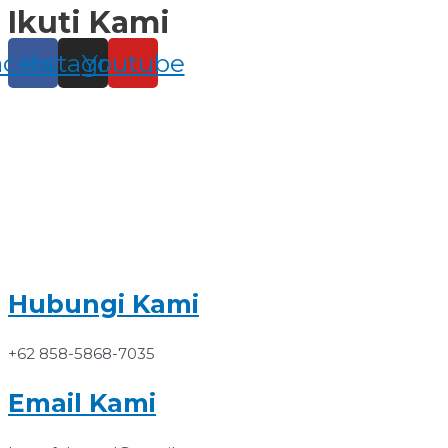
Ikuti Kami
Skip
to
content
acebook
Instagram
Youtube
Hubungi Kami
+62 858-5868-7035
Email Kami