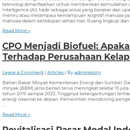
teknologi dimanfaatkan untuk memberikan kemudahan da
Intelligence (AI) hadir sebagai solusi yang berakar dari
meniru atau melampaui kemampuan kognitif manusia 
manusia dalam kehidupan sehari-hari. Ruang lingkup dan
AI:
Read More »
Sebagai
Alat
CPO Menjadi Biofuel: Apak
Bantu
Analisis
Terhadap Perusahaan Kelap
Investor
dan
Trader
Leave a Comment
/
Articles
/ By
adminkspm
Bahan Bakar Minyak Kementerian Energi dan Sumber Da
minyak (BBM) jenis bensin terus meningkat sekitar 15 jut
tahun 2015 sampai 2022. Tingginya ketergantungan te
energi nasional ke depan. Pemerintah mendorong penge
…
CPO
Read More »
Menjadi
Biofuel:
Revitalisasi Pasar Modal In