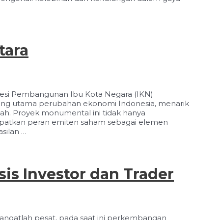
tara
nesi Pembangunan Ibu Kota Negara (IKN)
orong utama perubahan ekonomi Indonesia, menarik
piah. Proyek monumental ini tidak hanya
patkan peran emiten saham sebagai elemen
silan …
sis Investor dan Trader
 sangatlah pesat, pada saat ini perkembangan