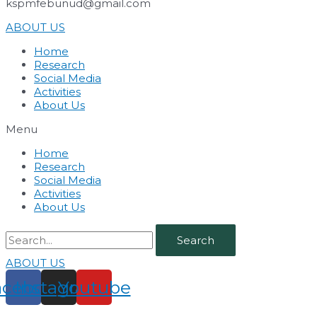
kspmfebunud@gmail.com
ABOUT US
Home
Research
Social Media
Activities
About Us
Menu
Home
Research
Social Media
Activities
About Us
Search
ABOUT US
acebook
Instagram
Youtube