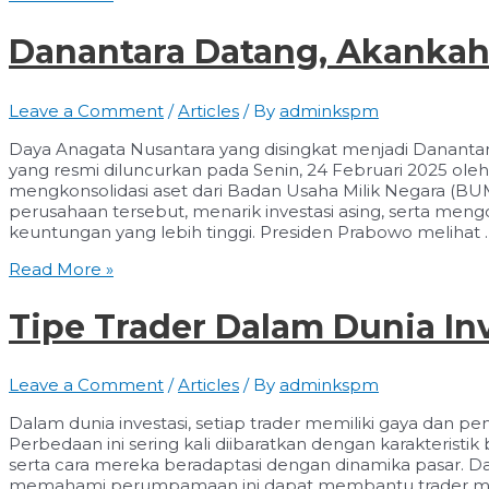
Anjlok!
Dua
Danantara Datang, Akankah
Kali
Trading
Halt
Leave a Comment
/
Articles
/ By
adminkspm
dalam
Sebulan,
Daya Anagata Nusantara yang disingkat menjadi Dananta
Ada
yang resmi diluncurkan pada Senin, 24 Februari 2025 ole
Apa?”
mengkonsolidasi aset dari Badan Usaha Milik Negara (B
perusahaan tersebut, menarik investasi asing, serta men
keuntungan yang lebih tinggi. Presiden Prabowo melihat 
Danantara
Read More »
Datang,
Akankah
Tipe Trader Dalam Dunia In
Pasar
Modal
Tenang?
Leave a Comment
/
Articles
/ By
adminkspm
Dalam dunia investasi, setiap trader memiliki gaya dan
Perbedaan ini sering kali diibaratkan dengan karakteristi
serta cara mereka beradaptasi dengan dinamika pasar. Dari
memahami perumpamaan ini dapat membantu trader men