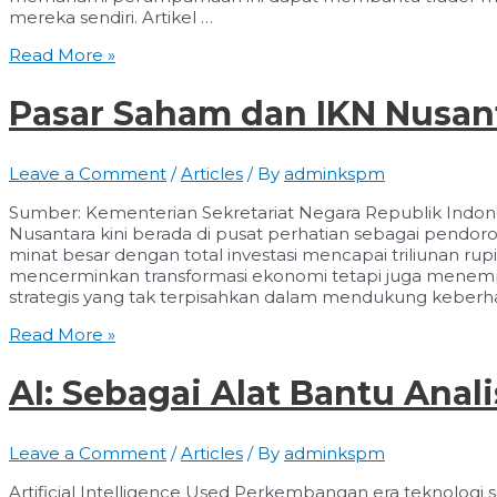
mereka sendiri. Artikel …
Tipe
Read More »
Trader
Dalam
Pasar Saham dan IKN Nusan
Dunia
Investasi
Leave a Comment
/
Articles
/ By
adminkspm
Sumber: Kementerian Sekretariat Negara Republik Indo
Nusantara kini berada di pusat perhatian sebagai pend
minat besar dengan total investasi mencapai triliunan ru
mencerminkan transformasi ekonomi tetapi juga menem
strategis yang tak terpisahkan dalam mendukung keberha
Pasar
Read More »
Saham
dan
AI: Sebagai Alat Bantu Anali
IKN
Nusantara
Leave a Comment
/
Articles
/ By
adminkspm
Artificial Intelligence Used Perkembangan era teknologi