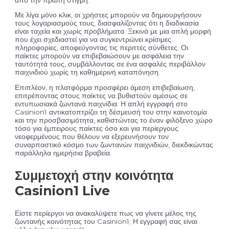
Με λίγα μόνο κλικ, οι χρήστες μπορούν να δημιουργήσουν
τους λογαριασμούς τους, διασφαλίζοντας ότι η διαδικασία
είναι ταχεία και χωρίς προβλήματα. Ξεκινά με μια απλή μορφή
που έχει σχεδιαστεί για να συγκεντρώνει κρίσιμες
πληροφορίες, αποφεύγοντας τις περιττές σύνθετες. Οι
παίκτες μπορούν να επιβεβαιώσουν με ασφάλεια την
ταυτότητά τους, συμβάλλοντας σε ένα ασφαλές περιβάλλον
παιχνιδιού χωρίς τη καθημερινή καταπόνηση.
Επιπλέον, η πλατφόρμα προσφέρει άμεση επιβεβαίωση,
επιτρέποντας στους παίκτες να βυθιστούν αμέσως σε
εντυπωσιακά ζωντανά παιχνίδια. Η απλή εγγραφή στο
Casinion1 αντικατοπτρίζει τη δέσμευσή του στην καινοτομία
και την προσβασιμότητα, καθιστώντας το έναν φιλόξενο χώρο
τόσο για έμπειρους παίκτες όσο και για περίεργους
νεοφερμένους που θέλουν να εξερευνήσουν τον
συναρπαστικό κόσμο των ζωντανών παιχνιδιών, διεκδικώντας
παράλληλα ημερήσια βραβεία.
Συμμετοχή στην κοινότητα
Casinion1 Live
Είστε περίεργοι να ανακαλύψετε πως να γίνετε μέλος της
ζωντανής κοινότητας του Casinion1; Η εγγραφή σας είναι