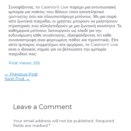
Συνοψίζοντας, το Casinion1 Live παρέχει μια εντυπωσιακή
εμπειρία για παίκτες που θέλουν τόσο καταπληκτικό
gameplay όσο και πλουσιοπάροχα μπόνους. Με μια σειρά
από ζωντανά παιχνίδια, οι χρήστες μπορούν να μελετήσουν
στρατηγικές ενώ αλληλεπιδρούν με μια ζωντανή κοινότητα. Τα
καθημερινά μπόνους λειτουργούν ως κλειδί για την
ενδυνάμωση κάθε συνάντησης, εξασφαλίζοντας ότι κάθε
συναναστροφή είναι φορτωμένη πάθος και προοπτικές. Είτε
είστε έμπειρος συμμετέχων είτε αρχάριος, το Casinion1 Live
είναι ο ιδανικός σημείο για να βελτιώσετε την εμπειρία
παιχνιδιού σας!
Post Views:
255
Post
←
Previous Post
navigation
Next Post
→
Leave a Comment
Your email address will not be published.
Required
fields are marked
*