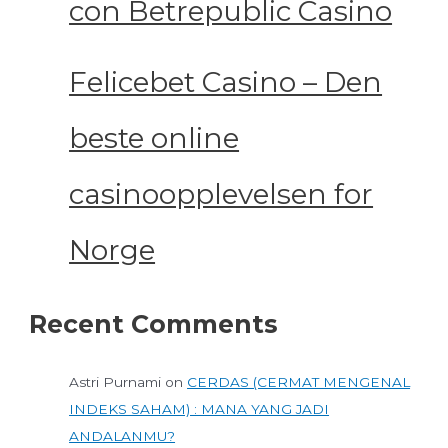
con Betrepublic Casino
Felicebet Casino – Den
beste online
casinoopplevelsen for
Norge
Recent Comments
Astri Purnami
on
CERDAS (CERMAT MENGENAL
INDEKS SAHAM) : MANA YANG JADI
ANDALANMU?