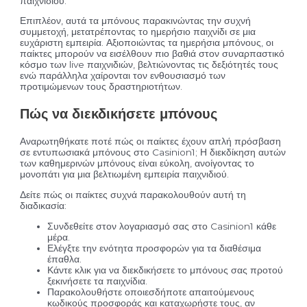
παιχνιδιού.
Επιπλέον, αυτά τα μπόνους παρακινώντας την συχνή
συμμετοχή, μετατρέποντας το ημερήσιο παιχνίδι σε μια
ευχάριστη εμπειρία. Αξιοποιώντας τα ημερήσια μπόνους, οι
παίκτες μπορούν να εισέλθουν πιο βαθιά στον συναρπαστικό
κόσμο των live παιχνιδιών, βελτιώνοντας τις δεξιότητές τους
ενώ παράλληλα χαίρονται τον ενθουσιασμό των
προτιμώμενων τους δραστηριοτήτων.
Πώς να διεκδικήσετε μπόνους
Αναρωτηθήκατε ποτέ πώς οι παίκτες έχουν απλή πρόσβαση
σε εντυπωσιακά μπόνους στο Casinion1; Η διεκδίκηση αυτών
των καθημερινών μπόνους είναι εύκολη, ανοίγοντας το
μονοπάτι για μια βελτιωμένη εμπειρία παιχνιδιού.
Δείτε πώς οι παίκτες συχνά παρακολουθούν αυτή τη
διαδικασία:
Συνδεθείτε στον λογαριασμό σας στο Casinion1 κάθε
μέρα.
Ελέγξτε την ενότητα προσφορών για τα διαθέσιμα
έπαθλα.
Κάντε κλικ για να διεκδικήσετε το μπόνους σας προτού
ξεκινήσετε τα παιχνίδια.
Παρακολουθήστε οποιεσδήποτε απαιτούμενους
κωδικούς προσφοράς και καταχωρήστε τους, αν