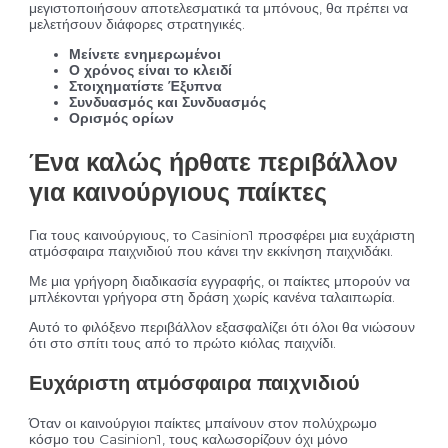
μεγιστοποιήσουν αποτελεσματικά τα μπόνους, θα πρέπει να
μελετήσουν διάφορες στρατηγικές.
Μείνετε ενημερωμένοι
Ο χρόνος είναι το κλειδί
Στοιχηματίστε Έξυπνα
Συνδυασμός και Συνδυασμός
Ορισμός ορίων
Ένα καλώς ήρθατε περιβάλλον
για καινούργιους παίκτες
Για τους καινούργιους, το Casinion1 προσφέρει μια ευχάριστη
ατμόσφαιρα παιχνιδιού που κάνει την εκκίνηση παιχνιδάκι.
Με μια γρήγορη διαδικασία εγγραφής, οι παίκτες μπορούν να
μπλέκονται γρήγορα στη δράση χωρίς κανένα ταλαιπωρία.
Αυτό το φιλόξενο περιβάλλον εξασφαλίζει ότι όλοι θα νιώσουν
ότι στο σπίτι τους από το πρώτο κιόλας παιχνίδι.
Ευχάριστη ατμόσφαιρα παιχνιδιού
Όταν οι καινούργιοι παίκτες μπαίνουν στον πολύχρωμο
κόσμο του Casinion1, τους καλωσορίζουν όχι μόνο