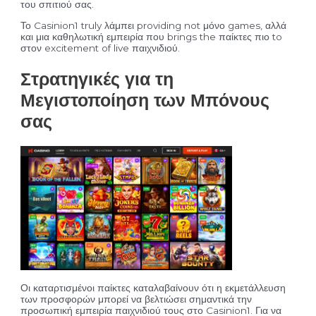
του σπιτιού σας.
Το Casinion1 truly λάμπει providing not μόνο games, αλλά
και μια καθηλωτική εμπειρία που brings the παίκτες πιο to
στον excitement of live παιχνιδιού.
Στρατηγικές για τη
Μεγιστοποίηση των Μπόνους
σας
Οι καταρτισμένοι παίκτες καταλαβαίνουν ότι η εκμετάλλευση
των προσφορών μπορεί να βελτιώσει σημαντικά την
προσωπική εμπειρία παιχνιδιού τους στο Casinion1. Για να