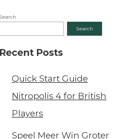
Search
Search
Recent Posts
Quick Start Guide
Nitropolis 4 for British
Players
Speel Meer Win Groter