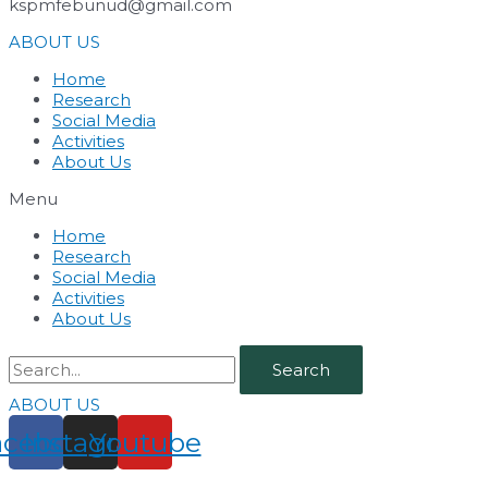
kspmfebunud@gmail.com
ABOUT US
Home
Research
Social Media
Activities
About Us
Menu
Home
Research
Social Media
Activities
About Us
Search
ABOUT US
acebook
Instagram
Youtube