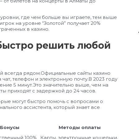
– от билетов на концерты в Алматы до
ровни, где чем больше вы играете, тем выше
игрок на уровне “Золотой” получает 20%
траченных в казино.
 быстро решить любой
ый всегда рядом.Официальные сайты казино
ат, телефон и электронную почту.В 2023 году
чение 5 минут.Это значительно выше, чем на
ы приходят с задержкой до 24 часов.
торые могут быстро помочь с вопросами о
онального ассистента, который знает все
Бонусы
Методы оплаты
ственный 100%
Карты, электронные кошельки,