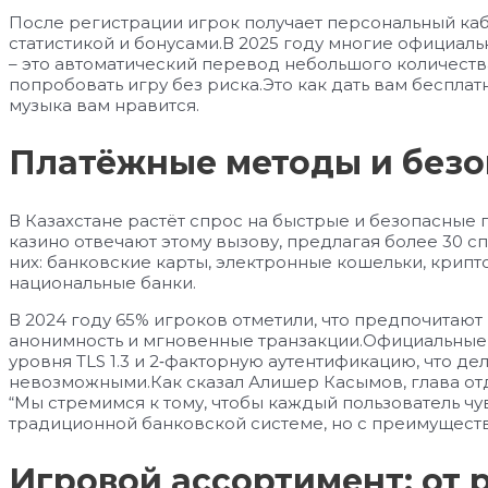
После регистрации игрок получает персональный каби
статистикой и бонусами.В 2025 году многие официал
– это автоматический перевод небольшого количества
попробовать игру без риска.Это как дать вам бесплатн
музыка вам нравится.
Платёжные методы и безоп
В Казахстане растёт спрос на быстрые и безопасны
казино отвечают этому вызову, предлагая более 30 
них: банковские карты, электронные кошельки, крип
национальные банки.
В 2024 году 65% игроков отметили, что предпочитают
анонимность и мгновенные транзакции.Официальные 
уровня TLS 1.3 и 2‑факторную аутентификацию, что д
невозможными.Как сказал Алишер Касымов, глава отд
“Мы стремимся к тому, чтобы каждый пользователь чу
традиционной банковской системе, но с преимуществ
Игровой ассортимент: от 