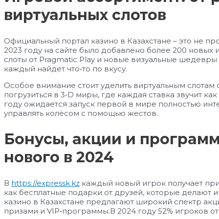
виртуальных слотов
Официальный портал казино в Казахстане – это не пр
2023 году на сайте было добавлено более 200 новых 
слоты от Pragmatic Play и новые визуальные шедевры о
каждый найдет что‑то по вкусу.
Особое внимание стоит уделить виртуальным слотам 
погрузиться в 3‑D миры, где каждая ставка звучит как
году ожидается запуск первой в мире полностью инте
управлять колёсом с помощью жестов.
Бонусы, акции и программ
нового в 2024
В
https://expressk.kz
каждый новый игрок получает прив
как бесплатные подарки от друзей, которые делают 
казино в Казахстане предлагают широкий спектр акци
призами и VIP‑программы.В 2024 году 52% игроков отм