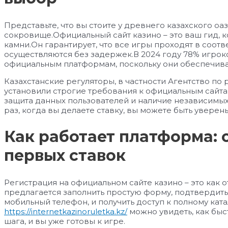
Представьте, что вы стоите у древнего казахского оа
сокровище.Официальный сайт казино – это ваш гид, к
камни.Он гарантирует, что все игры проходят в соотв
осуществляются без задержек.В 2024 году 78% игроко
официальным платформам, поскольку они обеспечива
Казахстанские регуляторы, в частности Агентство по
установили строгие требования к официальным сайта
защита данных пользователей и наличие независимых 
раз, когда вы делаете ставку, вы можете быть уверен
Как работает платформа: 
первых ставок
Регистрация на официальном сайте казино – это как 
предлагается заполнить простую форму, подтвердить
мобильный телефон, и получить доступ к полному кат
https://internetkazinoruletka.kz/
можно увидеть, как быс
шага, и вы уже готовы к игре.