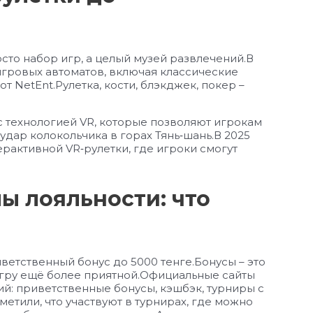
осто набор игр, а целый музей развлечений.В
игровых автоматов, включая классические
т NetEnt.Рулетка, кости, блэкджек, покер –
с технологией VR, которые позволяют игрокам
 удар колокольчика в горах Тянь‑шань.В 2025
рактивной VR‑рулетки, где игроки смогут
ы лояльности: что
етственный бонус до 5000 тенге.Бонусы – это
игру ещё более приятной.Официальные сайты
й: приветственные бонусы, кэшбэк, турниры с
етили, что участвуют в турнирах, где можно