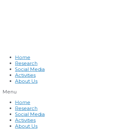
Home
Research
Social Media
Activities
About Us
Menu
Home
Research
Social Media
Activities
About Us