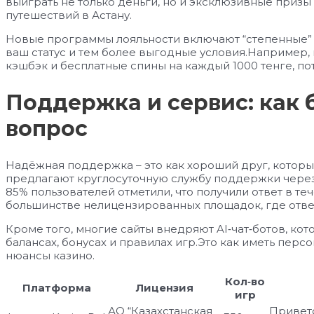
выиграть не только деньги, но и эксклюзивные призы 
путешествий в Астану.
Новые программы лояльности включают “степенные” у
ваш статус и тем более выгодные условия.Например, 
кэшбэк и бесплатные спины на каждый 1000 тенге, по
Поддержка и сервис: как
вопрос
Надёжная поддержка – это как хороший друг, котор
предлагают круглосуточную службу поддержки через ч
85% пользователей отметили, что получили ответ в те
большинстве нелицензированных площадок, где ответ
Кроме того, многие сайты внедряют AI‑чат‑ботов, ко
балансах, бонусах и правилах игр.Это как иметь перс
нюансы казино.
Кол‑во
Платформа
Лицензия
игр
АО “Казахстанская
Привет