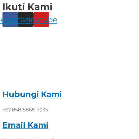
Ikuti Kami
Skip
to
content
acebook
Instagram
Youtube
Hubungi Kami
+62 858-5868-7035
Email Kami