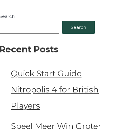
Search
Search
Recent Posts
Quick Start Guide
Nitropolis 4 for British
Players
Speel Meer Win Groter