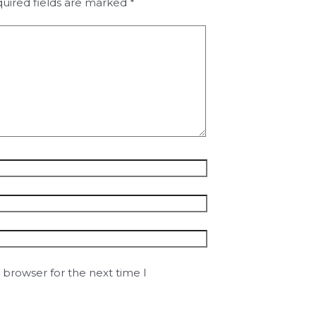
uired fields are marked
*
 browser for the next time I