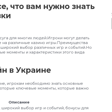
е, что вам нужно знать
вки
суга для многих людей.Игроки могут делать
же на различные казино игры.Преимущества
и широкий выбор различных игр и событий.Но
ные моменты и характеристики этого вида
йн в Украине
ине, игрокам необходимо знать основные
которые ключевые моменты, которые важно
Описание
7, широкий выбор игр и событий, бонусы для