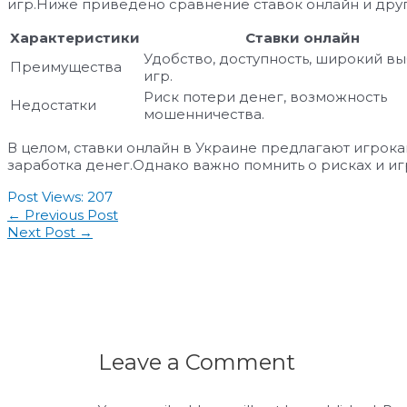
игр.Ниже приведено сравнение ставок онлайн и друг
Характеристики
Ставки онлайн
Удобство, доступность, широкий в
Преимущества
игр.
Риск потери денег, возможность
Недостатки
мошенничества.
В целом, ставки онлайн в Украине предлагают игрок
заработка денег.Однако важно помнить о рисках и иг
Post Views:
207
Post
←
Previous Post
navigation
Next Post
→
Leave a Comment