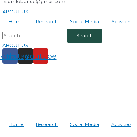
kspmfebunud@gmail.com
ABOUT US
Home
Research
Social Media
Activities
Search
ABOUT US
acebook
Instagram
Youtube
Home
Research
Social Media
Activities