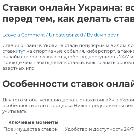
Ставки онлайн Украина: вс
перед тем, как делать ста
Leave a Comment
/
Uncategorized
/ By
devin devin
Ставки онлайн в Украине стали популярным видом до
ставки
тут
на спортивные события, киберспорт, а так
онлайн ставок включают удобство, доступность 24/7 
прежде
чем начать делать ставки, важно знать основ
азартных игр.
Особенности ставок онла
Для того чтобы успешно делать ставки онлайн в Укра
особенности этого процесса.Ниже представлены не
учитывать:
Ключевые моменты
Преимущества ставок
Удобство и доступность 24/