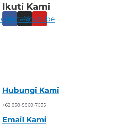
Ikuti Kami
Skip
to
content
acebook
Instagram
Youtube
Hubungi Kami
+62 858-5868-7035
Email Kami