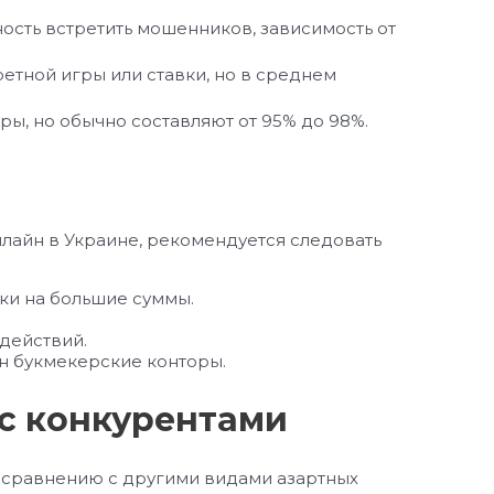
ость встретить мошенников, зависимость от
ретной игры или ставки, но в среднем
гры, но обычно составляют от 95% до 98%.
нлайн в Украине, рекомендуется следовать
ки на большие суммы.
 действий.
н букмекерские конторы.
 с конкурентами
о сравнению с другими видами азартных