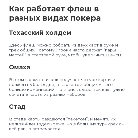
Как работает флеш в
разных видах покера
Техасский холдем
Здесь флеш можно собрать из двух карт в руке и
трёх общих.Поэтому игроки часто держат “пары
мастей” в стартовой руке, чтобы увеличить шансы.
Омаха
В этом формате игрок получает четыре карты и
должен выбрать две, а также три общих.У него
больше комбинаций, но и риск выше, так как нужно
сочетать карты из разных наборов.
Стад
В стаде карты раздаются “пакетом”, и менять их
нельзя.Флеш здесь реже, но в больших турнирах он
всё равно встречается.