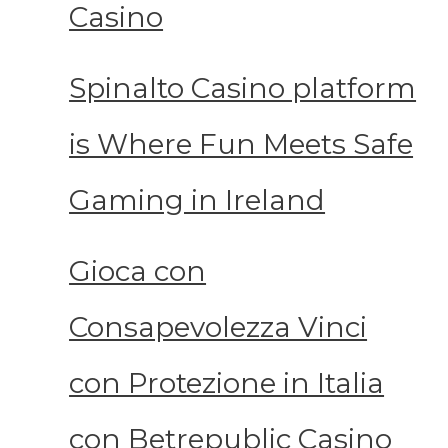
Casino
Spinalto Casino platform
is Where Fun Meets Safe
Gaming in Ireland
Gioca con
Consapevolezza Vinci
con Protezione in Italia
con Betrepublic Casino