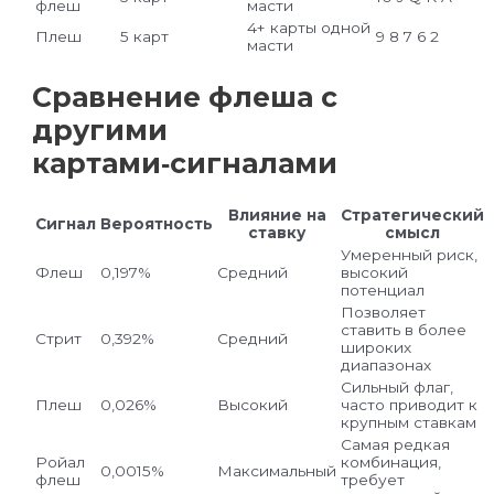
флеш
масти
4+ карты одной
Плеш
5 карт
9 8 7 6 2
масти
Сравнение флеша с
другими
картами‑сигналами
Влияние на
Стратегический
Сигнал
Вероятность
ставку
смысл
Умеренный риск,
Флеш
0,197%
Средний
высокий
потенциал
Позволяет
ставить в более
Стрит
0,392%
Средний
широких
диапазонах
Сильный флаг,
Плеш
0,026%
Высокий
часто приводит к
крупным ставкам
Самая редкая
Ройал
комбинация,
0,0015%
Максимальный
флеш
требует