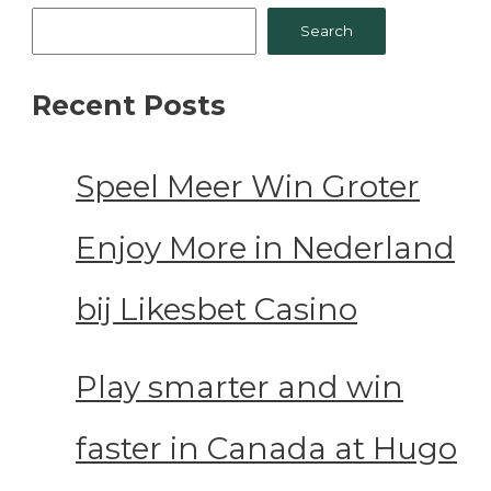
Search
Recent Posts
Speel Meer Win Groter
Enjoy More in Nederland
bij Likesbet Casino
Play smarter and win
faster in Canada at Hugo