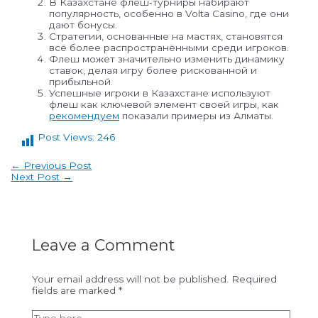
В Казахстане флеш‑турниры набирают
популярность, особенно в Volta Casino, где они
дают бонусы.
Стратегии, основанные на мастях, становятся
всё более распространёнными среди игроков.
Флеш может значительно изменить динамику
ставок, делая игру более рискованной и
прибыльной.
Успешные игроки в Казахстане используют
флеш как ключевой элемент своей игры, как
рекомендуем
показали примеры из Алматы.
Post Views:
246
Post
←
Previous Post
navigation
Next Post
→
Leave a Comment
Your email address will not be published.
Required
fields are marked
*
Type