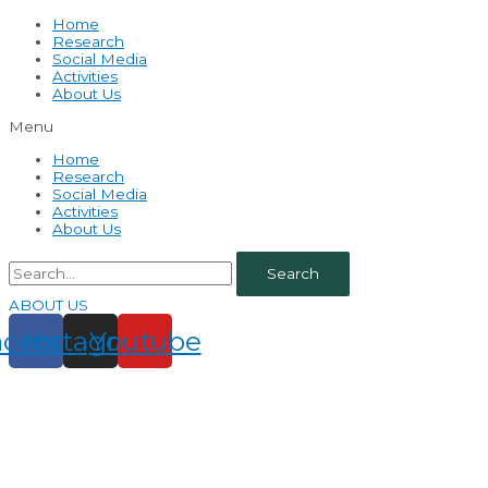
Home
Research
Social Media
Activities
About Us
Menu
Home
Research
Social Media
Activities
About Us
Search
ABOUT US
acebook
Instagram
Youtube