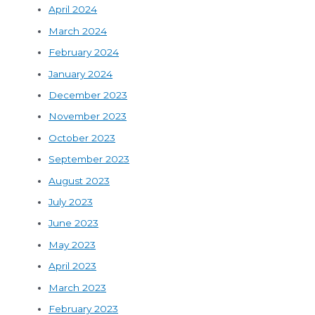
April 2024
March 2024
February 2024
January 2024
December 2023
November 2023
October 2023
September 2023
August 2023
July 2023
June 2023
May 2023
April 2023
March 2023
February 2023