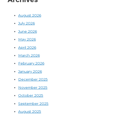
August 2026
July 2026
June 2026
May 2026
April 2026
March 2026
February 2026
January 2026
December 2025
November 2025
October 2025
September 2025
August 2025