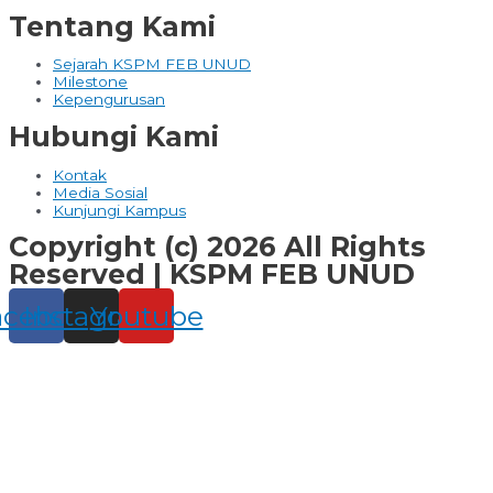
Tentang Kami
Sejarah KSPM FEB UNUD
Milestone
Kepengurusan
Hubungi Kami
Kontak
Media Sosial
Kunjungi Kampus
Copyright (c) 2026 All Rights
Reserved | KSPM FEB UNUD
acebook
Instagram
Youtube