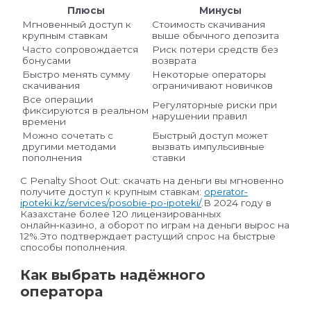
Плюсы
Минусы
Мгновенный доступ к
Стоимость скачивания
крупным ставкам
выше обычного депозита
Часто сопровождается
Риск потери средств без
бонусами
возврата
Быстро менять сумму
Некоторые операторы
скачивания
ограничивают новичков
Все операции
Регуляторные риски при
фиксируются в реальном
нарушении правил
времени
Можно сочетать с
Быстрый доступ может
другими методами
вызвать импульсивные
пополнения
ставки
С Penalty Shoot Out: скачать на деньги вы мгновенно
получите доступ к крупным ставкам:
operator-
ipoteki.kz/services/posobie-po-ipoteki/
.В 2024 году в
Казахстане более 120 лицензированных
онлайн‑казино, а оборот по играм на деньги вырос на
12%.Это подтверждает растущий спрос на быстрые
способы пополнения.
Как выбрать надёжного
оператора