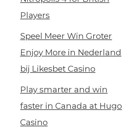
Players
Speel Meer Win Groter
Enjoy More in Nederland
bij Likesbet Casino
Play smarter and win
faster in Canada at Hugo
Casino