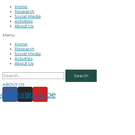
Home
Research
Social Media
Activities
About Us
Menu
Home
Research
Social Media
Activities
About Us
Search
ABOUT US
acebook
Instagram
Youtube