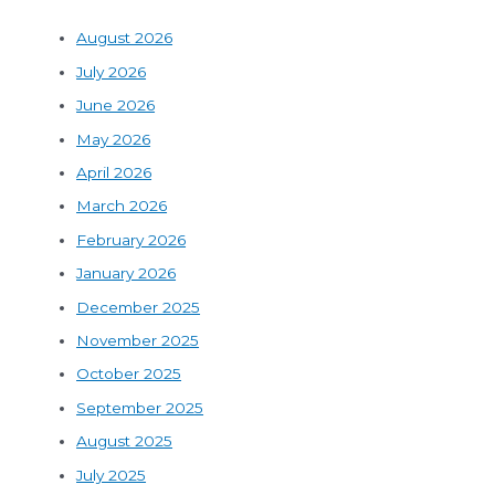
August 2026
July 2026
June 2026
May 2026
April 2026
March 2026
February 2026
January 2026
December 2025
November 2025
October 2025
September 2025
August 2025
July 2025