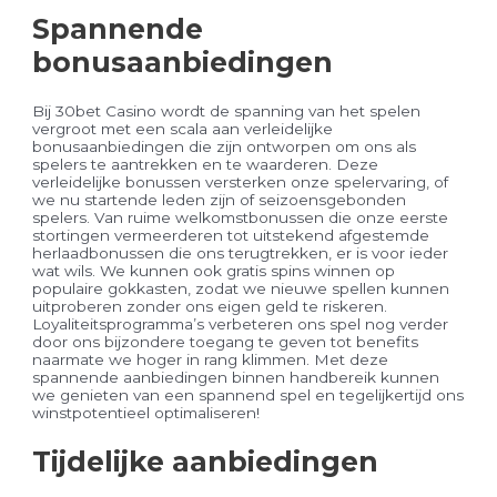
Spannende
bonusaanbiedingen
Bij 30bet Casino wordt de spanning van het spelen
vergroot met een scala aan verleidelijke
bonusaanbiedingen die zijn ontworpen om ons als
spelers te aantrekken en te waarderen. Deze
verleidelijke bonussen versterken onze spelervaring, of
we nu startende leden zijn of seizoensgebonden
spelers. Van ruime welkomstbonussen die onze eerste
stortingen vermeerderen tot uitstekend afgestemde
herlaadbonussen die ons terugtrekken, er is voor ieder
wat wils. We kunnen ook gratis spins winnen op
populaire gokkasten, zodat we nieuwe spellen kunnen
uitproberen zonder ons eigen geld te riskeren.
Loyaliteitsprogramma’s verbeteren ons spel nog verder
door ons bijzondere toegang te geven tot benefits
naarmate we hoger in rang klimmen. Met deze
spannende aanbiedingen binnen handbereik kunnen
we genieten van een spannend spel en tegelijkertijd ons
winstpotentieel optimaliseren!
Tijdelijke aanbiedingen