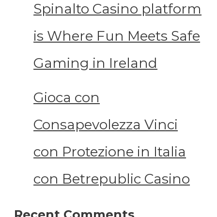
Spinalto Casino platform
is Where Fun Meets Safe
Gaming in Ireland
Gioca con
Consapevolezza Vinci
con Protezione in Italia
con Betrepublic Casino
Recent Comments