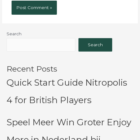
Search
Search
Recent Posts
Quick Start Guide Nitropolis
4 for British Players
Speel Meer Win Groter Enjoy
More in Nederland bij