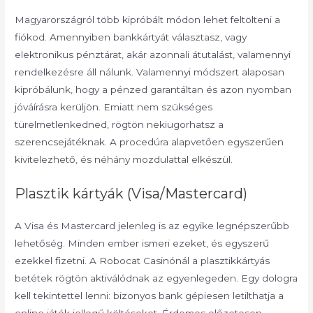
Magyarországról több kipróbált módon lehet feltölteni a
fiókod. Amennyiben bankkártyát választasz, vagy
elektronikus pénztárat, akár azonnali átutalást, valamennyi
rendelkezésre áll nálunk. Valamennyi módszert alaposan
kipróbálunk, hogy a pénzed garantáltan és azon nyomban
jóváírásra kerüljön. Emiatt nem szükséges
türelmetlenkedned, rögtön nekiugorhatsz a
szerencsejátéknak. A procedúra alapvetően egyszerűen
kivitelezhető, és néhány mozdulattal elkészül.
Plasztik kártyák (Visa/Mastercard)
A Visa és Mastercard jelenleg is az egyike legnépszerűbb
lehetőség. Minden ember ismeri ezeket, és egyszerű
ezekkel fizetni. A Robocat Casinónál a plasztikkártyás
betétek rögtön aktiválódnak az egyenlegeden. Egy dologra
kell tekintettel lenni: bizonyos bank gépiesen letilthatja a
online játék jellegű költéseket. Érdemes előzetesen