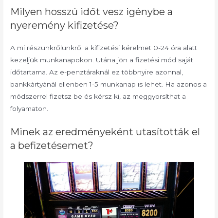
Milyen hosszú időt vesz igénybe a
nyeremény kifizetése?
A mi részünkrőlünkről a kifizetési kérelmet 0-24 óra alatt
kezeljük munkanapokon. Utána jön a fizetési mód saját
időtartama. Az e-penztáraknál ez többnyire azonnal,
bankkártyánál ellenben 1-5 munkanap is lehet. Ha azonos a
módszerrel fizetsz be és kérsz ki, az meggyorsíthat a
folyamaton.
Minek az eredményeként utasították el
a befizetésemet?