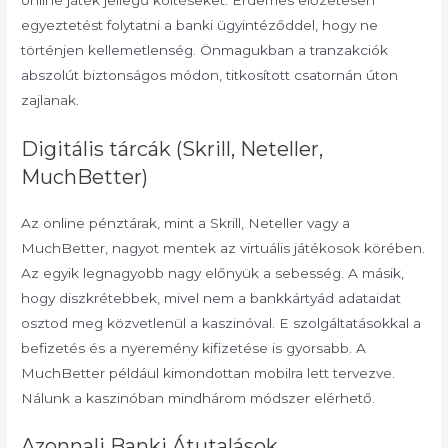
egyeztetést folytatni a banki ügyintéződdel, hogy ne
történjen kellemetlenség. Önmagukban a tranzakciók
abszolút biztonságos módon, titkosított csatornán úton
zajlanak.
Digitális tárcák (Skrill, Neteller,
MuchBetter)
Az online pénztárak, mint a Skrill, Neteller vagy a
MuchBetter, nagyot mentek az virtuális játékosok körében.
Az egyik legnagyobb nagy előnyük a sebesség. A másik,
hogy diszkrétebbek, mivel nem a bankkártyád adataidat
osztod meg közvetlenül a kaszinóval. E szolgáltatásokkal a
befizetés és a nyeremény kifizetése is gyorsabb. A
MuchBetter például kimondottan mobilra lett tervezve.
Nálunk a kaszinóban mindhárom módszer elérhető.
Azonnali Banki Átutalások