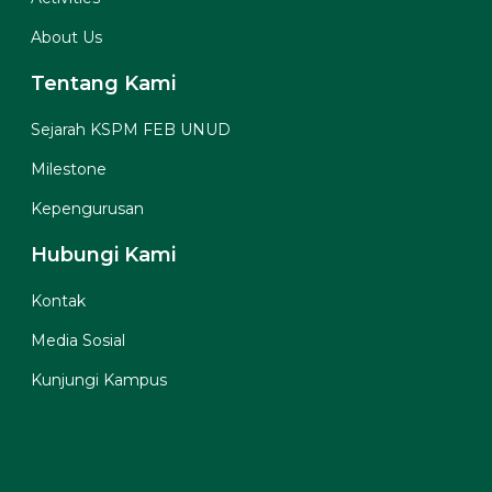
About Us
Tentang Kami
Sejarah KSPM FEB UNUD
Milestone
Kepengurusan
Hubungi Kami
Kontak
Media Sosial
Kunjungi Kampus