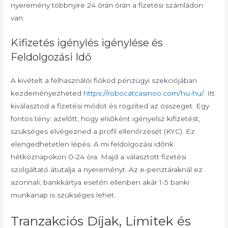
nyeremény többnyire 24 órán órán a fizetési számládon
van.
Kifizetés igénylés igénylése és
Feldolgozási Idő
A kivételt a felhasználói fiókod pénzügyi szekciójában
kezdeményezheted
https://robocatcasinoo.com/hu-hu/
. Itt
kiválasztod a fizetési módot és rögzíted az összeget. Egy
fontos tény: azelőtt, hogy elsőként igényelsz kifizetést,
szükséges elvégezned a profil ellenőrzését (KYC). Ez
elengedhetetlen lépés. A mi feldolgozási időnk
hétköznapokon 0-24 óra. Majd a választott fizetési
szolgáltató átutalja a nyereményt. Az e-penztáraknál ez
azonnali, bankkártya esetén ellenben akár 1-5 banki
munkanap is szükséges lehet.
Tranzakciós Díjak, Limitek és