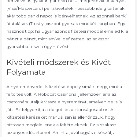
pénzkivét is gyakran pár órán belül megérkezik. A kártyás
(Visa/Mastercard) pénzkivételek hosszabb ideig tartanak,
akár több banki napot is igényelhetnek. Az azonnali banki
átutalások (Trustly) viszont gyorsak mindkét irányban. Egy
hasznos tipp: ha ugyanazonos fizetési móddal emeled ki a
pénzt a pénzt, mint amivel befizetted, az sokszor
gyorsabbá teszi a ügyintézést.
Kivételi módszerek és Kivét
Folyamata
A nyereményedet kifizetése éppoly simán megy, mint a
feltöltés volt. A Robocat Casinónál jellemzően arra az
csatornára utaljuk vissza a nyereményt, amelyen be is is
jött. Ez felgyorsítja a dolgot, és biztonságosabb is. A
kifizetési kéréseket manuálisan is ellenőrizzük, hogy
biztosan megfeleljenek a feltételeknek. Ez a szakasz
bizonyos időtartamot. Amint a jóváhagyás elkészül, a