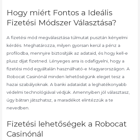
Hogy miért Fontos a Ideális
Fizetési Módszer Választása?
A fizetési mód megválasztása túlmutat pusztán kényelmi
kérdés. Meghatározza, milyen gyorsan kerül a pénz a
profilodba, mennyire biztosítják az adataid, és hogy kell-e
plusz díjat fizetned. Lényeges arra is odafigyelni, hogy a
fizetési mód egyáltalán használható-e Magyarországon. A
Robocat Casinónál minden lehetőségünk eleget tesz a
hazai szabályoknak. A banki adataidat a leghatékonyabb
védelmi technológiával védjük. Amennyiben jól választasz,
úgy bátran játszhatsz, a maradékot elintézzük a te
nevedben.
Fizetési lehetőségek a Robocat
Casinónál