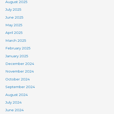
August 2025
July 2025
June 2025
May 2025
April 2025
March 2025
February 2025
January 2025
December 2024
November 2024
October 2024
September 2024
August 2024
July 2024
June 2024