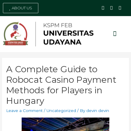
ABOUT US
Social Media
A Complete Guide to
Robocat Casino Payment
Methods for Players in
Hungary
Leave a Comment
/
Uncategorized
/ By
devin devin