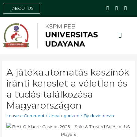
ABOUT US
Social Media
A játékautomatás kaszinók
iránti kereslet a véletlen és
a tudás találkozása
Magyarországon
Leave a Comment
/
Uncategorized
/ By
devin devin