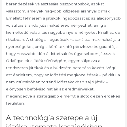
berendezések választására összpontosítok, azokat
választom, amelyek nagyobb kifizetési aránnyal bírnak.
Emellett felmérem a játékok ingadozását is; az alacsonyabb
volatilitás állandó jutalmakat eredményezhet, amíg a
kiemelkedő volatilitás nagyobb nyereményeket kínálhat, de
ritkábban. A stratégiai fogadások használata maximalizálja a
nyereségeket, amíg a körültekintő pénzkezelés garantálja,
hogy hosszabb időn át kitartsak és ügyesebben játsszak.
Odafigyelek a játék sűrűségére, egyensúlyozva a
rendszeres játékok és a büdzsém betartása között. Végül
azt észleltem, hogy az időzítési megközelítések – például a
nem csúcsidőben történő időszakokban zajló játék –
előnyösen befolyásolhatják az eredményeket,
megengedve a stratégiaibb élményt a slotok ezen érdekes
területén.
A technológia szerepe a új
játékautomata kaszinókban