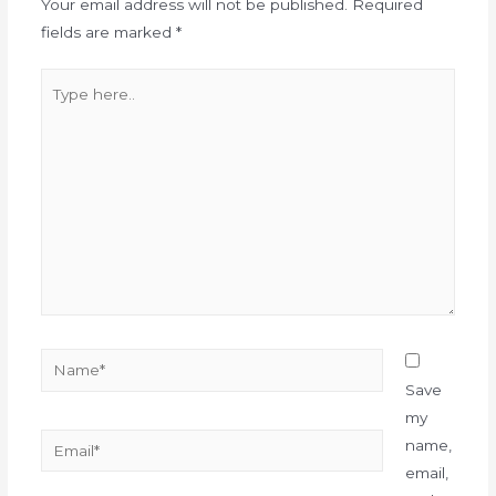
Your email address will not be published.
Required
fields are marked
*
Save
my
name,
email,