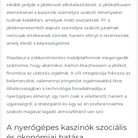
inkább javítják a játékosok elköteleződését. A játékstílusaim
elemzésével a kaszinók személyre szabott élményeket
tudnak kialakítani, amelyek miatt visszatérek. Pl. a
játékmenetemből alapuló személyre szabott jutalmak
nemcsak értékesnek tűnnek, hanem előnyt is teremtenek,
amely élesíti a képességeimet.
Ráadásul a zökkenőmentes mobilplatformok megengedik
számomra, hogy akármikor, bárhol élvezhessem a játékot,
finomítva az üldözés izgalmát. A VR integrációja fokozza az
belemerülést, valamennyi pörgetést izgalmasabbá téve.
Általánosságban a technológia forradalmasítja a
nyerőgépes élményt, így nem csak a véletlenről, hanem a
ügyességről, a stratégiáról és egy az én preferenciáimra
szabott magával ragadó atmoszféráról van szó.
A nyerőgépes kaszinók szociális
és ökonómiai hatása