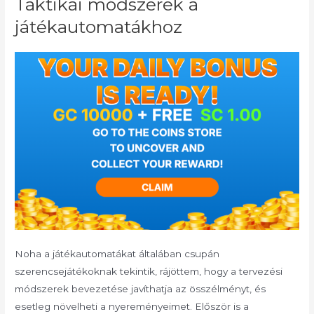
Taktikai módszerek a
játékautomatákhoz
Noha a játékautomatákat általában csupán
szerencsejátékoknak tekintik, rájöttem, hogy a tervezési
módszerek bevezetése javíthatja az összélményt, és
esetleg növelheti a nyereményeimet. Először is a