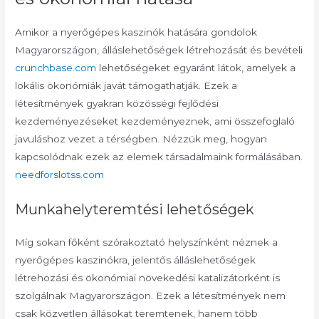
Amikor a nyerőgépes kaszinók hatására gondolok
Magyarországon, álláslehetőségek létrehozását és bevételi
crunchbase.com
lehetőségeket egyaránt látok, amelyek a
lokális ökonómiák javát támogathatják. Ezek a
létesítmények gyakran közösségi fejlődési
kezdeményezéseket kezdeményeznek, ami összefoglaló
javuláshoz vezet a térségben. Nézzük meg, hogyan
kapcsolódnak ezek az elemek társadalmaink formálásában.
needforslotss.com
Munkahelyteremtési lehetőségek
Míg sokan főként szórakoztató helyszínként néznek a
nyerőgépes kaszinókra, jelentős álláslehetőségek
létrehozási és ökonómiai növekedési katalizátorként is
szolgálnak Magyarországon. Ezek a létesítmények nem
csak közvetlen állásokat teremtenek, hanem több