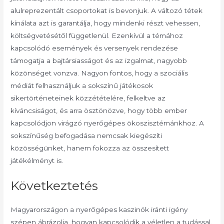
alulreprezentált csoportokat is bevonjuk. A változó tétek
kínálata azt is garantálja, hogy mindenki részt vehessen,
költségvetésétől függetlenül. Ezenkívül a témához
kapcsolódó események és versenyek rendezése
támogatja a bajtársiasságot és az izgalmat, nagyobb
közönséget vonzva. Nagyon fontos, hogy a szociális
médiát felhasználjuk a sokszínű játékosok
sikertörténeteinek közzétételére, felkeltve az
kíváncsiságot, és arra ösztönözve, hogy több ember
kapcsolódjon virágzó nyerőgépes ökoszisztémánkhoz. A
sokszínűség befogadása nemcsak kiegészíti
közösségünket, hanem fokozza az összesített
játékélményt is.
Következtetés
Magyarországon a nyerőgépes kaszinók iránti igény
szépen ábrázolja, hogyan kapcsolódik a véletlen a tudással.