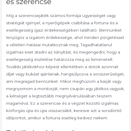
és szerencse
Míg a szerencsejáték számos formája ügyességet vagy
stratégiát igényel, a nyerőgépek csábítása a fortuna és a
esetlegesség igazi érdekességében található. Bennünket
lenyűgöz a izgalom érdekessége, ahol minden pörgetéssel
a véletlen hatásai mutatkoznak meg. Tagadhatatlanul
izgalmas eset átadni az irányítást, és megengedni, hogy a
esetlegesség észlelése határozza meg az kimenetelt.
További játékokhoz képest ellentétben a slotok azonnali
díjat vagy bukást ajánlanak, hangsúlyozva a sorsszerűséget,
ami megragad bennünket. Mikor meghúzom a karját vagy
megnyomom a monitorját, nem csupán egy játékos vagyok;
a kétséget a legtisztább megnyilvánulásában teszem
magamévá. Ez a szerencse és a végzet közötti izgalmas
körforgás újra és újra visszacsábít, keresve azt a sorsdöntő
időpontot, amikor a fortuna esetleg kedvez nekem.