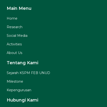
Main Menu
Home
Research
Social Media
Activities
About Us
Tentang Kami
Sejarah KSPM FEB UNUD
Milestone
Kepengurusan
Hubungi Kami