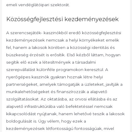
emeli vendéglátóipari szektorát.
Közösségfejlesztési kezdeményezések
A szerencsejáték- kaszinókból eredő közösségfejlesztési
kezdeményezések nemcsak a helyi környékeket emelik
fel, hanem a lakosok körében a közösségi identitás és
büszkeség érzését is erősítik. Első kézből láttam, hogyan
segítik elő ezek a létesítmények a társadalmi
szerepvállalást különféle programokon keresztül. A
nyerőgépes kaszinók gyakran hoznak létre helyi
partnerségeket, amelyek támogatják a üzleteket, javítják a
munkalehetőségeket és finanszírozzák a alapvető
szolgáltatásokat. Az oktatásba, az orvosi ellátásba és az
alapvető infrastruktúrába való befektetéssel nemcsak
kikapcsolódást nyújtanak, hanem lehetővé teszik a lakosok
boldogulását is. Úgy vélem, hogy ezek a
kezdeményezések létfontosságú fontosságúak, mivel