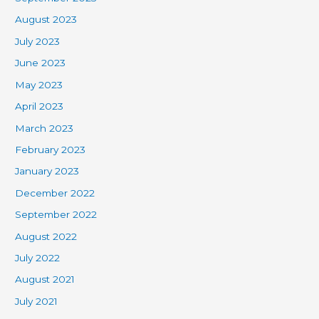
August 2023
July 2023
June 2023
May 2023
April 2023
March 2023
February 2023
January 2023
December 2022
September 2022
August 2022
July 2022
August 2021
July 2021