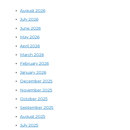
August 2026
July 2026
June 2026
May 2026
April 2026
March 2026
February 2026
January 2026
December 2025
November 2025
October 2025
September 2025
August 2025
July 2025