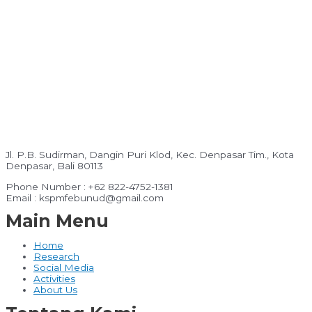
Jl. P.B. Sudirman, Dangin Puri Klod, Kec. Denpasar Tim., Kota
Denpasar, Bali 80113
Phone Number : +62 822-4752-1381
Email : kspmfebunud@gmail.com
Main Menu
Home
Research
Social Media
Activities
About Us