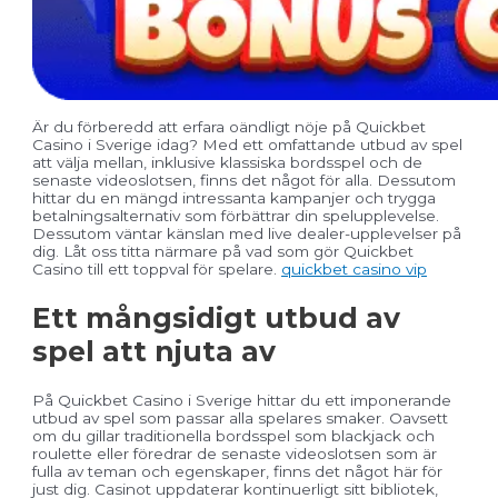
Är du förberedd att erfara oändligt nöje på Quickbet
Casino i Sverige idag? Med ett omfattande utbud av spel
att välja mellan, inklusive klassiska bordsspel och de
senaste videoslotsen, finns det något för alla. Dessutom
hittar du en mängd intressanta kampanjer och trygga
betalningsalternativ som förbättrar din spelupplevelse.
Dessutom väntar känslan med live dealer-upplevelser på
dig. Låt oss titta närmare på vad som gör Quickbet
Casino till ett toppval för spelare.
quickbet casino vip
Ett mångsidigt utbud av
spel att njuta av
På Quickbet Casino i Sverige hittar du ett imponerande
utbud av spel som passar alla spelares smaker. Oavsett
om du gillar traditionella bordsspel som blackjack och
roulette eller föredrar de senaste videoslotsen som är
fulla av teman och egenskaper, finns det något här för
just dig. Casinot uppdaterar kontinuerligt sitt bibliotek,