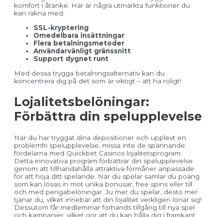
komfort i åtanke. Här är några utmärkta funktioner du
kan räkna med:
SSL-kryptering
Omedelbara insättningar
Flera betalningsmetoder
Användarvänligt gränssnitt
Support dygnet runt
Med dessa trygga betalningsalternativ kan du
koncentrera dig på det som är viktigt – att ha roligt!
Lojalitetsbelöningar:
Förbättra din spelupplevelse
När du har tryggat dina depositioner och upplevt en
problemfri spelupplevelse, missa inte de spännande
fördelarna med Quickbet Casinos lojalitetsprogram.
Detta innovativa program förbättrar din spelupplevelse
genom att tillhandahålla attraktiva förmåner anpassade
för att höja ditt spelande. När du spelar samlar du poäng
som kan lösas in mot unika bonusar, free spins eller till
och med pengabelöningar. Ju mer du spelar, desto mer
tjänar du, vilket innebär att din lojalitet verkligen lönar sig!
Dessutom får medlemmar förhands tillgång till nya spel
och kampanjer, vilket gör att du kan hålla dig i framkant.