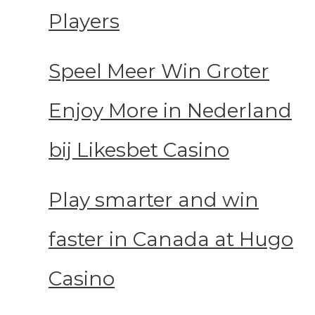
Players
Speel Meer Win Groter
Enjoy More in Nederland
bij Likesbet Casino
Play smarter and win
faster in Canada at Hugo
Casino