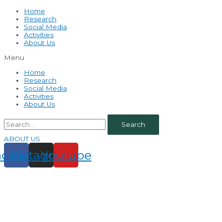
Home
Research
Social Media
Activities
About Us
Menu
Home
Research
Social Media
Activities
About Us
Search
ABOUT US
acebook
Instagram
Youtube