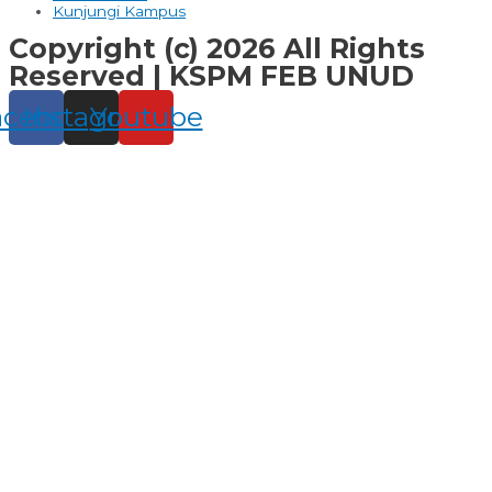
Kunjungi Kampus
Copyright (c) 2026 All Rights
Reserved | KSPM FEB UNUD
acebook
Instagram
Youtube