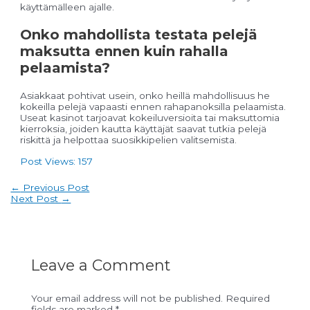
käyttämälleen ajalle.
Onko mahdollista testata pelejä
maksutta ennen kuin rahalla
pelaamista?
Asiakkaat pohtivat usein, onko heillä mahdollisuus he
kokeilla pelejä vapaasti ennen rahapanoksilla pelaamista.
Useat kasinot tarjoavat kokeiluversioita tai maksuttomia
kierroksia, joiden kautta käyttäjät saavat tutkia pelejä
riskittä ja helpottaa suosikkipelien valitsemista.
Post Views:
157
Post
←
Previous Post
navigation
Next Post
→
Leave a Comment
Your email address will not be published.
Required
fields are marked
*