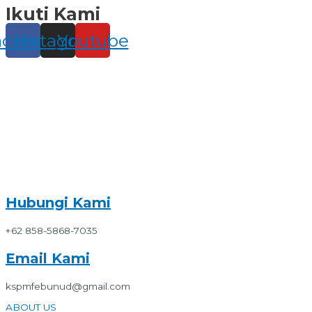
Ikuti Kami
Skip
to
content
acebook
Instagram
Youtube
Hubungi Kami
+62 858-5868-7035
Email Kami
kspmfebunud@gmail.com
ABOUT US