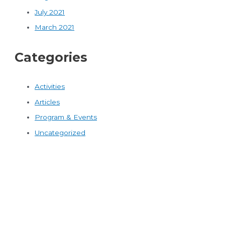
July 2021
March 2021
Categories
Activities
Articles
Program & Events
Uncategorized