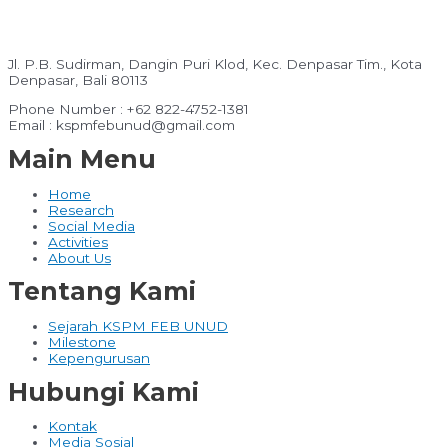
Jl. P.B. Sudirman, Dangin Puri Klod, Kec. Denpasar Tim., Kota
Denpasar, Bali 80113
Phone Number : +62 822-4752-1381
Email : kspmfebunud@gmail.com
Main Menu
Home
Research
Social Media
Activities
About Us
Tentang Kami
Sejarah KSPM FEB UNUD
Milestone
Kepengurusan
Hubungi Kami
Kontak
Media Sosial