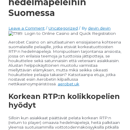
hedelmäpeleihin
Suomessa
Leave a Comment
/
Uncategorized
/ By
devin devin
Aerobet Casino on ainutlaatuinen ensisijaisena kohteena
suomalaisille pelaajille, jotka etsivät korkeatuottoisten
RTP:n hedelmäpelejä. Monipuolisen tarjontansa ansiosta,
jossa on erilaisia teemoja ja tuottoisia jättipotteja, se
houkuttelee sekä satunnaisiin että veteraani asiakkaisiin.
Alustan helppokäyttöinen muotoilu varmistaa
miellyttävän elämyksen, mutta mikä seikka oikeasti
houkuttelee pelaajia takaisin? Katsotaanpa etuja, jotka
nostavat esiin Aerobetin kilpaillussa
nettikasinoympäristössä.
aerobet.uk
Korkean RTP:n kolikkopelien
hyödyt
Silloin kun asiakkaat päättävät pelata korkean RTP:n
(return to player) omaavia hedelmäpelejä, heitä palkitaan
yleensä suotuisammilla voittotodennäköisyyksillä pitkällä