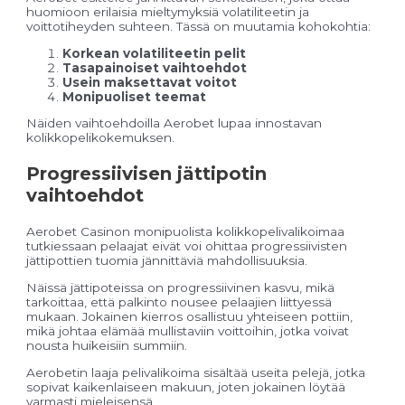
huomioon erilaisia mieltymyksiä volatiliteetin ja
voittotiheyden suhteen. Tässä on muutamia kohokohtia:
Korkean volatiliteetin pelit
Tasapainoiset vaihtoehdot
Usein maksettavat voitot
Monipuoliset teemat
Näiden vaihtoehdoilla Aerobet lupaa innostavan
kolikkopelikokemuksen.
Progressiivisen jättipotin
vaihtoehdot
Aerobet Casinon monipuolista kolikkopelivalikoimaa
tutkiessaan pelaajat eivät voi ohittaa progressiivisten
jättipottien tuomia jännittäviä mahdollisuuksia.
Näissä jättipoteissa on progressiivinen kasvu, mikä
tarkoittaa, että palkinto nousee pelaajien liittyessä
mukaan. Jokainen kierros osallistuu yhteiseen pottiin,
mikä johtaa elämää mullistaviin voittoihin, jotka voivat
nousta huikeisiin summiin.
Aerobetin laaja pelivalikoima sisältää useita pelejä, jotka
sopivat kaikenlaiseen makuun, joten jokainen löytää
varmasti mieleisensä.