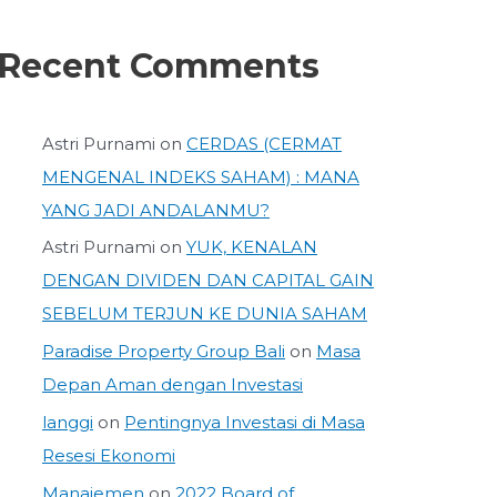
Recent Comments
Astri Purnami
on
CERDAS (CERMAT
MENGENAL INDEKS SAHAM) : MANA
YANG JADI ANDALANMU?
Astri Purnami
on
YUK, KENALAN
DENGAN DIVIDEN DAN CAPITAL GAIN
SEBELUM TERJUN KE DUNIA SAHAM
Paradise Property Group Bali
on
Masa
Depan Aman dengan Investasi
langgi
on
Pentingnya Investasi di Masa
Resesi Ekonomi
Manajemen
on
2022 Board of