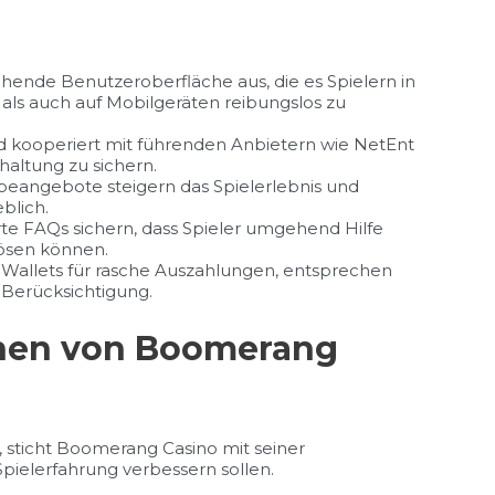
hende Benutzeroberfläche aus, die es Spielern in
 als auch auf Mobilgeräten reibungslos zu
nd kooperiert mit führenden Anbietern wie NetEnt
altung zu sichern.
angebote steigern das Spielerlebnis und
blich.
rte FAQs sichern, dass Spieler umgehend Hilfe
lösen können.
-Wallets für rasche Auszahlungen, entsprechen
 Berücksichtigung.
onen von Boomerang
 sticht Boomerang Casino mit seiner
pielerfahrung verbessern sollen.