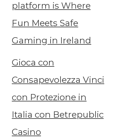
platform is Where
Fun Meets Safe
Gaming in Ireland
Gioca con
Consapevolezza Vinci
con Protezione in
Italia con Betrepublic
Casino