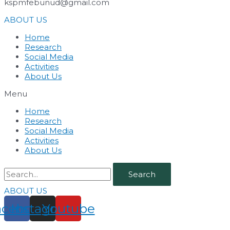
kspmfebunud@gmail.com
ABOUT US
Home
Research
Social Media
Activities
About Us
Menu
Home
Research
Social Media
Activities
About Us
Search
ABOUT US
acebook
Instagram
Youtube