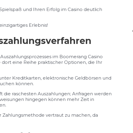
Spielspaß und Ihren Erfolg im Casino deutlich
inzigartiges Erlebnis!
zahlungsverfahren
 Auszahlungsprozesses im Boomerang Casino
ort eine Reihe praktischer Optionen, die Ihr
nter Kreditkarten, elektronische Geldbörsen und
ssuchen können.
ft die raschesten Auszahlungen; Anfragen werden
rweisungen hingegen können mehr Zeit in
en.
der Zahlungsmethode vertraut zu machen, da