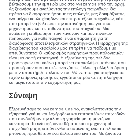
βελτιώσουμε την εμπειρία μας στο Wazamba από την αρχή.
Ας ξεκινήσουμε αναλύοντας την επιλογή παιχνιδιών. Θα
πρέπει να διαφοροποιήσουμε τις επιλογές μας δοκιμάζοντας
ένα μείγμα κουλοχέρηδων και επιτραπέζιων παιχνιδιών, κάτι
που μπορεί να βελτιώσει την κατανόησή μας για τους
μηχανισμούς και τις πιθανότητες του παιχνιδιού. Μια
αναλυτική επιθεώρηση των κανόνων και των πινάκων
πληρωμών για κάθε παιχνίδι είναι απαραίτητη για τη
διαμόρφωση αποτελεσματικών στρατηγικών. Η ιεράρχηση της
διαχείρισης του κεφαλαίου μας επιτρέπει να παίζουμε με
υπευθυνότητα. Ο καθορισμός ημερήσιων προϋπολογισμών
είναι μια σοφή στρατηγική. Η εξερεύνηση της σελίδας
προσφορών του καζίνο μπορεί να αποκαλύψει μπόνους που
προσφέρουν ουσιαστικές ενισχύσεις. Τέλος, η αλληλεπίδραση
με την υποστήριξη πελατών του Wazamba για σαφήνεια σε
τυχόν επίμονες ερωτήσεις εγγυάται απρόσκοπτη πλοήγηση
και μεγιστοποιεί την ευχαρίστησή μας.
Σύναψη
Εξερευνήσαμε το Wazamba Casino, ανακαλύπτοντας την
εξαιρετική γκάμα κουλοχέρηδων και επιτραπέζιων παιχνιδιών
που συνδυάζουν την κλασική γοητεία με τη μοντέρνα
καινοτομία. Τα ενδιαφέροντα θέματα και οι μηχανισμοί
παιχνιδιού μας κρατούν ενθουσιασμένους, ενώ τα πλούσια
μπόνους προσθέτουν ένα δελεαστικό κίνητρο. Με ζωντανά