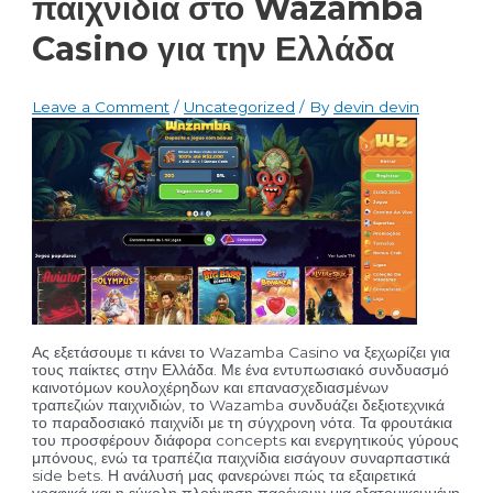
παιχνίδια στο Wazamba
Casino για την Ελλάδα
Leave a Comment
/
Uncategorized
/ By
devin devin
Ας εξετάσουμε τι κάνει το Wazamba Casino να ξεχωρίζει για
τους παίκτες στην Ελλάδα. Με ένα εντυπωσιακό συνδυασμό
καινοτόμων κουλοχέρηδων και επανασχεδιασμένων
τραπεζιών παιχνιδιών, το Wazamba συνδυάζει δεξιοτεχνικά
το παραδοσιακό παιχνίδι με τη σύγχρονη νότα. Τα φρουτάκια
του προσφέρουν διάφορα concepts και ενεργητικούς γύρους
μπόνους, ενώ τα τραπέζια παιχνίδια εισάγουν συναρπαστικά
side bets. Η ανάλυσή μας φανερώνει πώς τα εξαιρετικά
γραφικά και η εύκολη πλοήγηση παρέχουν μια εξατομικευμένη