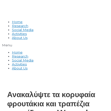
Home
Research
Social Media
Activities
About Us
Menu
Home
Research
Social Media
Activities
About Us
Ανακαλύψτε τα κορυφαία
φρουτάκια και τραπέζια