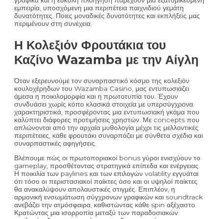
εμπειρία, υποσχόμενη μια περιπέτεια παιχνιδιού γεμάτη
δυνατότητες. Ποιες μοναδικές δυνατότητες και εκπλήξεις μας
περιμένουν στη συνέχεια;
Η Κολεξιόν Φρουτάκια του
Καζίνο Wazamba με την Αίγλη
Όταν εξερευνούμε τον συναρπαστικό κόσμο της κολεξιόν
κουλοχέρηδων του Wazamba Casino, μας εντυπωσιάζει
άμεσα η ποικιλομορφία και η πρωτοτυπία του. Έχουν
συνδυάσει χωρίς κόπο κλασικά στοιχεία με υπερσύγχρονα
χαρακτηριστικά, προσφέροντας μια εντυπωσιακή γκάμα που
καλύπτει διάφορες προτιμήσεις χρηστών. Με concepts που
απλώνονται από την αρχαία μυθολογία μέχρι τις μελλοντικές
περιπέτειες, κάθε φρουτάκι συναρπάζει με σύνθετα σχέδια και
συναρπαστικές αφηγήσεις.
Βλέπουμε πώς οι πρωτοποριακοί bonus γύροι ενισχύουν το
gameplay, προσθέτοντας στρατηγικά επίπεδα και ενέργειας.
Η ποικιλία των paylines και των επιλογών volatility εγγυάται
ότι τόσο οι περιστασιακοί παίκτες όσο και οι υψηλοί παίκτες
θα ανακαλύψουν απολαυστικές στιγμές. Επιπλέον, η
αρμονική ενσωμάτωση σύγχρονων γραφικών και soundtrack
ανεβάζει την ατμόσφαιρα, καθιστώντας κάθε spin αξέχαστο.
Κρατώντας μια ισορροπία μεταξύ των παραδοσιακών