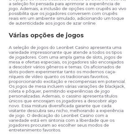
a seleção foi pensada para aprimorar a experiência de
jogo. Ademais, a inclusão de opções com crupiês ao vivo
possibilita que os jogadores conversem com crupiês
reais em um ambiente simulado, adicionando um toque
de autenticidade aos jogos de azar online.
Várias opções de jogos
A seleção de jogos do Leonbet Casino apresenta uma
variedade impressionante que atende a todos os tipos
de jogadores. Com uma ampla gama de slots, jogos de
mesa e ofertas especiais, os jogadores são encorajados
a descobrir vários gêneros e temas. Os aficionados de
slots podem experimentar tanto os modernos caça-
níqueis de vídeo quanto os tradicionais favoritos,
proporcionando excitação e recompensas em potencial.
Os jogos de mesa incluem várias variações de blackjack,
roleta e pôquer, permitindo experiências de jogo
personalizadas. Ademais, o cassino apresenta títulos
únicos que encorajam os jogadores a descobrir algo
novo. Essa mistura diversificada garante que cada
visitante descubra seu nicho, melhorando a experiência
de jogo. O dedicação do Leonbet Casino com a
variedade está em sintonia com a liberdade que os
jogadores procuram ao escolher seus modos de
entretenimento favoritos.