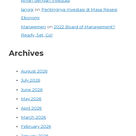
Aman dengan Investasi
langgi
on
Pentingnya Investasi di Masa Resesi
Ekonomi
Manajemen
on
2022 Board of Management?
Ready, Set, Go!
Archives
August 2026
July 2026
June 2026
May 2026
April 2026
March 2026
February 2026
January 2026