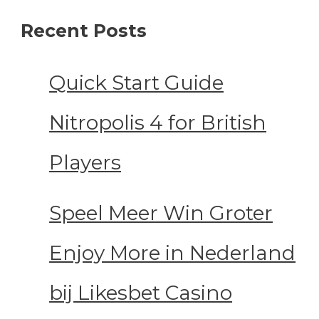
Recent Posts
Quick Start Guide
Nitropolis 4 for British
Players
Speel Meer Win Groter
Enjoy More in Nederland
bij Likesbet Casino