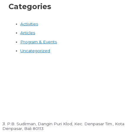
Categories
Activities
Articles
Program & Events
Uncategorized
Jl. P.B. Sudirman, Dangin Puri Klod, Kec. Denpasar Tim., Kota
Denpasar, Bali 80113