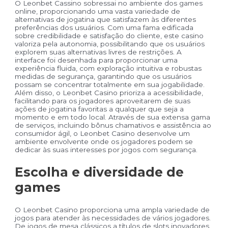
O Leonbet Cassino sobressai no ambiente dos games
online, proporcionando uma vasta variedade de
alternativas de jogatina que satisfazem às diferentes
preferências dos usuários. Com uma fama edificada
sobre credibilidade e satisfação do cliente, este casino
valoriza pela autonomia, possibilitando que os usuários
explorem suas alternativas livres de restrições. A
interface foi desenhada para proporcionar uma
experiência fluida, com exploração intuitiva e robustas
medidas de segurança, garantindo que os usuários
possam se concentrar totalmente em sua jogabilidade.
Além disso, o Leonbet Casino prioriza a acessibilidade,
facilitando para os jogadores aproveitarem de suas
ações de jogatina favoritas a qualquer que seja a
momento e em todo local. Através de sua extensa gama
de serviços, incluindo bônus chamativos e assistência ao
consumidor ágil, o Leonbet Casino desenvolve um
ambiente envolvente onde os jogadores podem se
dedicar às suas interesses por jogos com segurança.
Escolha e diversidade de
games
O Leonbet Casino proporciona uma ampla variedade de
jogos para atender às necessidades de vários jogadores.
De jogos de mesa clássicos a títulos de slots inovadores,