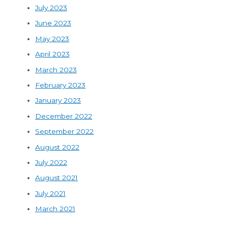
July 2023
June 2023
May 2023
April 2023
March 2023
February 2023
January 2023
December 2022
September 2022
August 2022
July 2022
August 2021
July 2021
March 2021