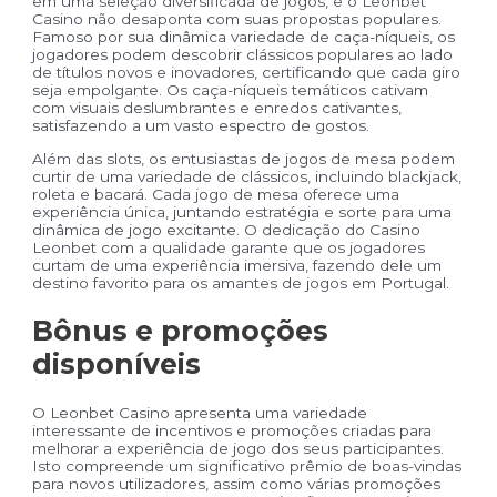
em uma seleção diversificada de jogos, e o Leonbet
Casino não desaponta com suas propostas populares.
Famoso por sua dinâmica variedade de caça-níqueis, os
jogadores podem descobrir clássicos populares ao lado
de títulos novos e inovadores, certificando que cada giro
seja empolgante. Os caça-níqueis temáticos cativam
com visuais deslumbrantes e enredos cativantes,
satisfazendo a um vasto espectro de gostos.
Além das slots, os entusiastas de jogos de mesa podem
curtir de uma variedade de clássicos, incluindo blackjack,
roleta e bacará. Cada jogo de mesa oferece uma
experiência única, juntando estratégia e sorte para uma
dinâmica de jogo excitante. O dedicação do Casino
Leonbet com a qualidade garante que os jogadores
curtam de uma experiência imersiva, fazendo dele um
destino favorito para os amantes de jogos em Portugal.
Bônus e promoções
disponíveis
O Leonbet Casino apresenta uma variedade
interessante de incentivos e promoções criadas para
melhorar a experiência de jogo dos seus participantes.
Isto compreende um significativo prêmio de boas-vindas
para novos utilizadores, assim como várias promoções