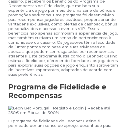
cassino, percebem os benefícios do Programa de
Recompensas de Fidelidade, que melhora sua
experiência de jogo por meio de uma série de bônus e
promoções sedutoras. Este programa foi desenvolvido
para recompensar jogadores assíduos, proporcionando
vantagens exclusivas, como ofertas de cashback, bônus
personalizados e acesso a eventos VIP. Esses
benefícios não apenas aprimoram a experiência de jogo,
mas também cultivam um senso de pertencimento à
comunidade do cassino. Os jogadores têm a faculdade
de juntar pontos com base em suas atividades de
apostas, que podem ser resgatados por recompensas
atraentes. Este programa ilustra como o Leonbet Casino
estima a fidelidade, oferecendo liberdade aos jogadores
para explorar suas opções de jogo enquanto aproveitam
de incentivos importantes, adaptados de acordo com
suas preferências.
Programa de Fidelidade e
Recompensas
O programa de fidelidade do Leonbet Casino é
permeado por um senso de apreço, desenhado para