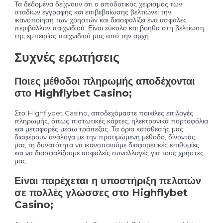
Τα δεδομένα δείχνουν ότι ο αποδοτικός χειρισμός των
σταδίων εγγραφής και επιβεβαίωσης βελτιώνει την
ικανοποίηση των χρηστών και διασφαλίζει ένα ασφαλές
περιβάλλον παιχνιδιού. Είναι εύκολο και βοηθά στη βελτίωση
της εμπειρίας παιχνιδιού μας από την αρχή.
Συχνές ερωτήσεις
Ποιες μέθοδοι πληρωμής αποδέχονται
στο Highflybet Casino;
Στο Highflybet Casino, αποδεχόμαστε ποικίλες επιλογές
πληρωμής, όπως πιστωτικές κάρτες, ηλεκτρονικά πορτοφόλια
και μεταφορές μέσω τράπεζας. Τα όρια κατάθεσής μας
διαφέρουν ανάλογα με την προτιμώμενη μέθοδο, δίνοντάς
μας τη δυνατότητα να ικανοποιούμε διαφορετικές επιθυμίες
και να διασφαλίζουμε ασφαλείς συναλλαγές για τους χρήστες
μας.
Είναι παρέχεται η υποστήριξη πελατών
σε πολλές γλώσσες στο Highflybet
Casino;