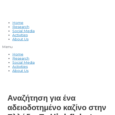
Home
Research
Social Media
Activities
About Us
Menu
Home
Research
Social Media
Activities
About Us
Αναζήτηση για ένα
αδειοδοτημένο καζίνο στην