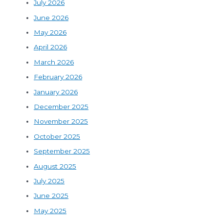
July 2026
June 2026
May 2026
April 2026
March 2026
February 2026
January 2026
December 2025
November 2025
October 2025
September 2025
August 2025
July 2025
June 2025
May 2025