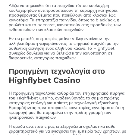
Αξίζει να σημειωθεί ότι τα παιχνίδια τύπου κουλοχέρη
κουλοχέρηδων αντιπροσωπεύουν τη κυρίαρχη κατηγορία,
προσφέροντας θέματα που ποικίλλουν από κλασικά έως
καινοτόμα. Τα επιτραπέζια παιχνίδια, όπως το blackjack, η
ρουλέτα και το baccarat, ικανοποιούν στις προσδοκίες των
ενθουσιωδών των κλασικών παιχνιδιών.
Εν τω μεταξύ, οι εμπειρίες με live ντίλερ εντείνουν την
αλληλεπίδραση γεφυρώνοντας το ψηφιακό παιχνίδι με την
αυθεντική αίσθηση ενός αληθινού καζίνο. Το Highflybet
συνεχώς δουλεύει για να βελτιώσει την ικανοποίηση σε
διαφορετικές κατηγορίες παιχνιδιών.
Προηγμένη τεχνολογία στο
Highflybet Casino
Η προηγμένη τεχνολογία καθορίζει τον επιχειρησιακό πυρήνα
του Highflybet Casino, αναδεικνύοντάς το σε μια πρώτης
κατηγορίας επιλογή για παίκτες με τεχνολογική εξοικείωση.
Εφαρμόζοντας πρωτοποριακές καινοτομίες, εγγυόμαστε ότι η
εφαρμογή μας θα παραμείνει στην πρώτη γραμμή των
ηλεκτρονικών παιχνιδιών.
Η ομάδα ανάπτυξης μας επεξεργάζεται σχολαστικά κάθε
χαρακτηριστικό για να ενισχύσει την εμπειρία των χρηστών, με