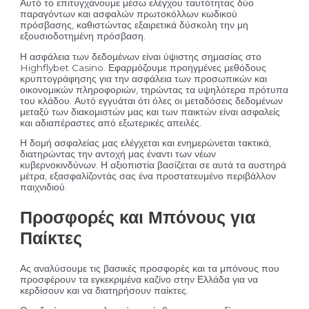
Αυτό το επιτυγχάνουμε μέσω ελέγχου ταυτότητας δύο
παραγόντων και ασφαλών πρωτοκόλλων κωδικού
πρόσβασης, καθιστώντας εξαιρετικά δύσκολη την μη
εξουσιοδοτημένη πρόσβαση.
Η ασφάλεια των δεδομένων είναι ύψιστης σημασίας στο
Highflybet Casino. Εφαρμόζουμε προηγμένες μεθόδους
κρυπτογράφησης για την ασφάλεια των προσωπικών και
οικονομικών πληροφοριών, τηρώντας τα υψηλότερα πρότυπα
του κλάδου. Αυτό εγγυάται ότι όλες οι μεταδόσεις δεδομένων
μεταξύ των διακομιστών μας και των παικτών είναι ασφαλείς
και αδιαπέραστες από εξωτερικές απειλές.
Η δομή ασφαλείας μας ελέγχεται και ενημερώνεται τακτικά,
διατηρώντας την αντοχή μας έναντι των νέων
κυβερνοκινδύνων. Η αξιοπιστία βασίζεται σε αυτά τα αυστηρά
μέτρα, εξασφαλίζοντάς σας ένα προστατευμένο περιβάλλον
παιχνιδιού.
Προσφορές και Μπόνους για
Παίκτες
Ας αναλύσουμε τις βασικές προσφορές και τα μπόνους που
προσφέρουν τα εγκεκριμένα καζίνο στην Ελλάδα για να
κερδίσουν και να διατηρήσουν παίκτες.