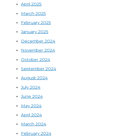
April 2025
March 2025
February 2025
January 2025
December 2024
November 2024
October 2024
September 2024
August 2024
July 2024
June 2024
May 2024
April 2024
March 2024
February 2024