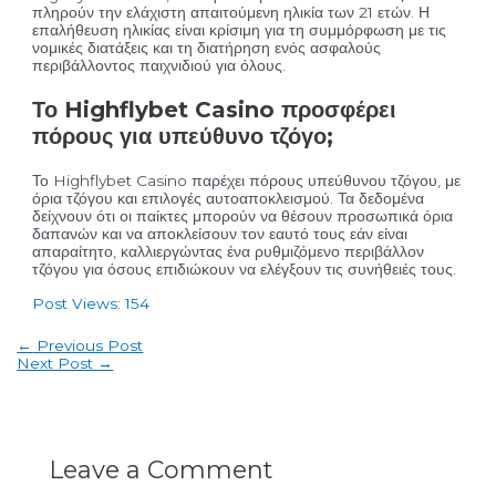
πληρούν την ελάχιστη απαιτούμενη ηλικία των 21 ετών. Η
επαλήθευση ηλικίας είναι κρίσιμη για τη συμμόρφωση με τις
νομικές διατάξεις και τη διατήρηση ενός ασφαλούς
περιβάλλοντος παιχνιδιού για όλους.
Το Highflybet Casino προσφέρει
πόρους για υπεύθυνο τζόγο;
Το Highflybet Casino παρέχει πόρους υπεύθυνου τζόγου, με
όρια τζόγου και επιλογές αυτοαποκλεισμού. Τα δεδομένα
δείχνουν ότι οι παίκτες μπορούν να θέσουν προσωπικά όρια
δαπανών και να αποκλείσουν τον εαυτό τους εάν είναι
απαραίτητο, καλλιεργώντας ένα ρυθμιζόμενο περιβάλλον
τζόγου για όσους επιδιώκουν να ελέγξουν τις συνήθειές τους.
Post Views:
154
Post
←
Previous Post
navigation
Next Post
→
Leave a Comment