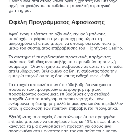
Casino εγγυάται στους καινούργιους χρήστες ένα υπέροχο
αρχή, επηρεάζοντας απευθείας τη συνολική στρατηγική
gaming μας.
Οφέλη Προγράμματος Αφοσίωσης
Αφού έχουμε εξετάσει τη αξία ενός ισχυρού μπόνους
υποδοχής, στρέφουμε την προσοχή μας τώρα στη
μακροχρόνια αξία που μπορεί να αποκομίσει ένας παίκτης
μέσω του συστήματος επιβράβευσης του Highflybet Casino.
Το σύστημα είναι σχεδιασμένο προσεκτικά, παρέχοντας
αύξουσες βαθμίδες ανταμοιβής που προωθούν τη συνεχή
συμμετοχή. Όταν οι χρήστες ανεβαίνουν σε αυτές τις επίπεδα,
απελευθερώνουν βελτιωμένα οφέλη, ενισχύοντας τόσο την
εμπειρία παιχνιδιού τους όσο και τις ενδεχόμενες κέρδη.
Τα στοιχεία αποκαλύπτουν ότι κάθε βαθμίδα ενισχύει το
ποσοστό των προσφορών επιστροφής μετρητών,
προσφέροντας οικονομικές επιβραβεύσεις για σταθερό
παιχνίδι. Αυτό το πρόγραμμα παρακίνησης όχι μόνο
ενθαρρύνει τη διατήρηση, αλλά δημιουργεί και ένα περιβάλλον
όπου η αφοσίωση των παικτών επιβραβεύεται πραγματικά.
Εξετάζοντας τα στοιχεία, διαπιστώνουμε ότι τα προηγμένα
επίπεδα μπορούν να αποφέρουν έως και 15% σε cashback,
κάνοντάς τα μια συναρπαστική πρόταση για όσους είναι
αφοσιωμένοι στη μεγιστοποίηση της σημασίας τους με την