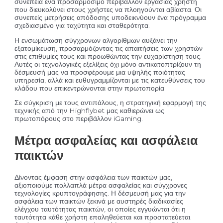
συνέπεια ένα προσαρμόσιμο περιβάλλον εργασίας χρήστη
που διευκολύνει στους χρήστες να πλοηγούνται αβίαστα. Οι
συνεπείς μετρήσεις απόδοσης υποδεικνύουν ένα πρόγραμμα
σχεδιασμένο για ταχύτητα και σταθερότητα.
Η ενσωμάτωση σύγχρονων αλγορίθμων αυξάνει την
εξατομίκευση, προσαρμόζοντας τις απαιτήσεις των χρηστών
στις επιθυμίες τους και προωθώντας την ευχαρίστηση τους.
Αυτές οι τεχνολογικές εξελίξεις όχι μόνο αντικατοπτρίζουν τη
δέσμευσή μας να προσφέρουμε μια υψηλής ποιότητας
υπηρεσία, αλλά και ευθυγραμμίζονται με τις κατευθύνσεις του
κλάδου που επικεντρώνονται στην πρωτοπορία.
Σε σύγκριση με τους αντιπάλους, η στρατηγική εφαρμογή της
τεχνικής από την Highflybet μας καθιερώνει ως
πρωτοπόρους στο περιβάλλον iGaming.
Μέτρα ασφαλείας και ασφάλεια
παικτών
Δίνοντας έμφαση στην ασφάλεια των παικτών μας,
αξιοποιούμε πολλαπλά μέτρα ασφαλείας και σύγχρονες
τεχνολογίες κρυπτογράφησης. Η δέσμευσή μας για την
ασφάλεια των παικτών ξεκινά με αυστηρές διαδικασίες
ελέγχου ταυτότητας παικτών, οι οποίες εγγυώνται ότι η
ταυτότητα κάθε χρήστη επαληθεύεται και προστατεύεται.