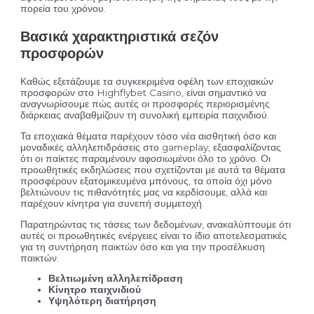
πορεία του χρόνου.
Βασικά χαρακτηριστικά σεζόν
προσφορών
Καθώς εξετάζουμε τα συγκεκριμένα οφέλη των εποχιακών
προσφορών στο Highflybet Casino, είναι σημαντικό να
αναγνωρίσουμε πώς αυτές οι προσφορές περιορισμένης
διάρκειας αναβαθμίζουν τη συνολική εμπειρία παιχνιδιού.
Τα εποχιακά θέματα παρέχουν τόσο νέα αισθητική όσο και
μοναδικές αλληλεπιδράσεις στο gameplay, εξασφαλίζοντας
ότι οι παίκτες παραμένουν αφοσιωμένοι όλο το χρόνο. Οι
προωθητικές εκδηλώσεις που σχετίζονται με αυτά τα θέματα
προσφέρουν εξατομικευμένα μπόνους, τα οποία όχι μόνο
βελτιώνουν τις πιθανότητές μας να κερδίσουμε, αλλά και
παρέχουν κίνητρα για συνεπή συμμετοχή.
Παρατηρώντας τις τάσεις των δεδομένων, ανακαλύπτουμε ότι
αυτές οι προωθητικές ενέργειες είναι το ίδιο αποτελεσματικές
για τη συντήρηση παικτών όσο και για την προσέλκυση
παικτών.
Βελτιωμένη αλληλεπίδραση
Κίνητρο παιχνιδιού
Υψηλότερη διατήρηση