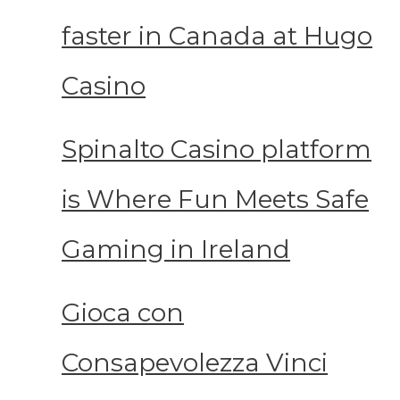
faster in Canada at Hugo
Casino
Spinalto Casino platform
is Where Fun Meets Safe
Gaming in Ireland
Gioca con
Consapevolezza Vinci