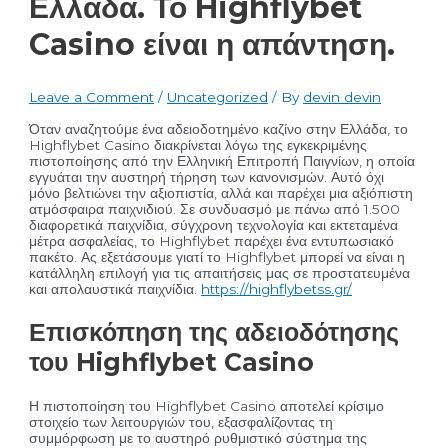
Ελλάδα. Το Highflybet
Casino είναι η απάντηση.
Leave a Comment
/
Uncategorized
/ By
devin devin
Όταν αναζητούμε ένα αδειοδοτημένο καζίνο στην Ελλάδα, το
Highflybet Casino διακρίνεται λόγω της εγκεκριμένης
πιστοποίησης από την Ελληνική Επιτροπή Παιγνίων, η οποία
εγγυάται την αυστηρή τήρηση των κανονισμών. Αυτό όχι
μόνο βελτιώνει την αξιοπιστία, αλλά και παρέχει μια αξιόπιστη
ατμόσφαιρα παιχνιδιού. Σε συνδυασμό με πάνω από 1.500
διαφορετικά παιχνίδια, σύγχρονη τεχνολογία και εκτεταμένα
μέτρα ασφαλείας, το Highflybet παρέχει ένα εντυπωσιακό
πακέτο. Ας εξετάσουμε γιατί το Highflybet μπορεί να είναι η
κατάλληλη επιλογή για τις απαιτήσεις μας σε προστατευμένα
και απολαυστικά παιχνίδια.
https://highflybetss.gr/
Επισκόπηση της αδειοδότησης
του Highflybet Casino
Η πιστοποίηση του Highflybet Casino αποτελεί κρίσιμο
στοιχείο των λειτουργιών του, εξασφαλίζοντας τη
συμμόρφωση με το αυστηρό ρυθμιστικό σύστημα της