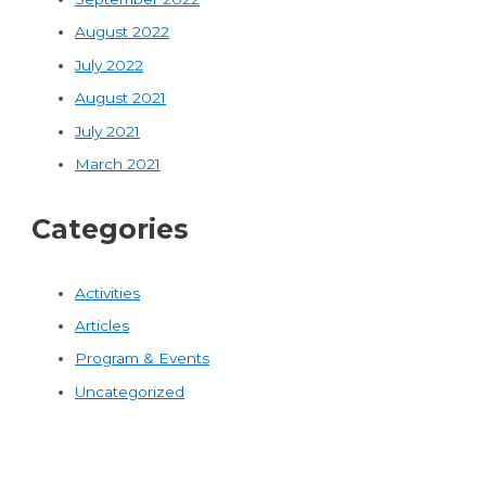
August 2022
July 2022
August 2021
July 2021
March 2021
Categories
Activities
Articles
Program & Events
Uncategorized