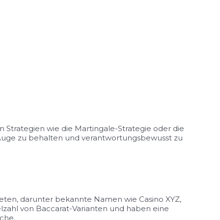
 Strategien wie die Martingale-Strategie oder die
 im Auge zu behalten und verantwortungsbewusst zu
nbieten, darunter bekannte Namen wie Casino XYZ,
elzahl von Baccarat-Varianten und haben eine
che.