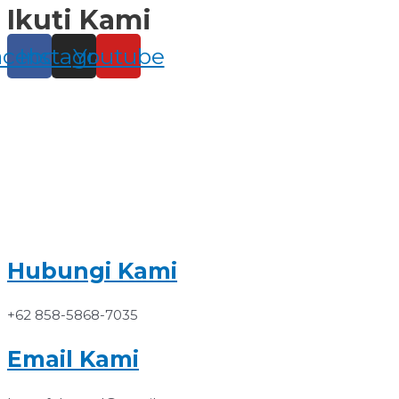
Ikuti Kami
Skip
to
content
acebook
Instagram
Youtube
Hubungi Kami
+62 858-5868-7035
Email Kami