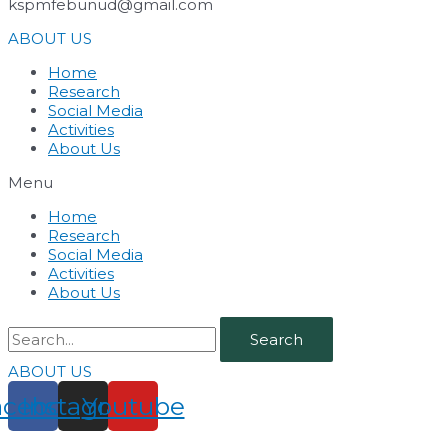
kspmfebunud@gmail.com
ABOUT US
Home
Research
Social Media
Activities
About Us
Menu
Home
Research
Social Media
Activities
About Us
Search
ABOUT US
acebook
Instagram
Youtube