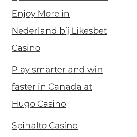
Enjoy More in
Nederland bij Likesbet
Casino
Play smarter and win
faster in Canada at
Hugo Casino
Spinalto Casino