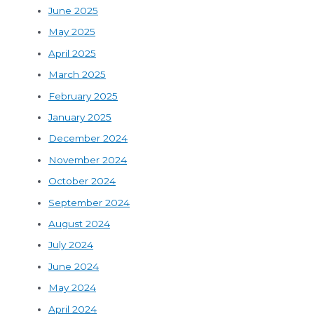
June 2025
May 2025
April 2025
March 2025
February 2025
January 2025
December 2024
November 2024
October 2024
September 2024
August 2024
July 2024
June 2024
May 2024
April 2024