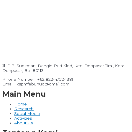
Jl. P.B. Sudirman, Dangin Puri Klod, Kec. Denpasar Tim., Kota
Denpasar, Bali 80113
Phone Number : +62 822-4752-1381
Email : kspmfebunud@gmail.com
Main Menu
Home
Research
Social Media
Activities
About Us