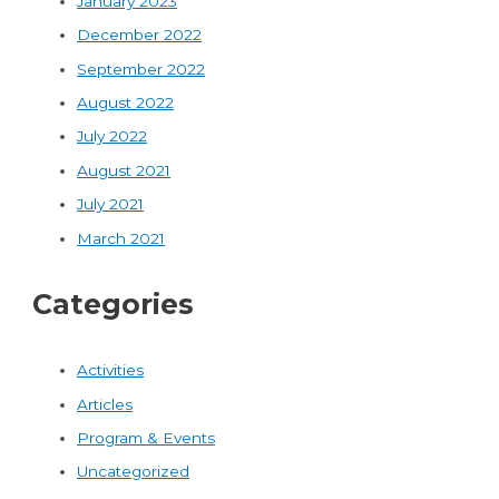
January 2023
December 2022
September 2022
August 2022
July 2022
August 2021
July 2021
March 2021
Categories
Activities
Articles
Program & Events
Uncategorized