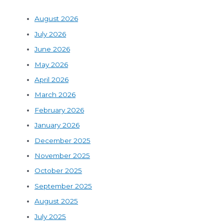
August 2026
July 2026
June 2026
May 2026
April 2026
March 2026
February 2026
January 2026
December 2025
November 2025
October 2025
September 2025
August 2025
July 2025