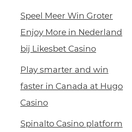
Speel Meer Win Groter
Enjoy More in Nederland
bij Likesbet Casino
Play smarter and win
faster in Canada at Hugo
Casino
Spinalto Casino platform