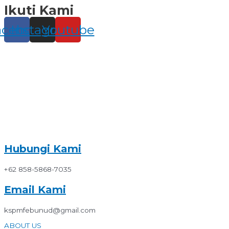
Ikuti Kami
Skip
to
content
acebook
Instagram
Youtube
Hubungi Kami
+62 858-5868-7035
Email Kami
kspmfebunud@gmail.com
ABOUT US