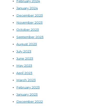
February 2024
January 2024
December 2023
November 2023
October 2023
September 2023
August 2023
July 2023
June 2023
May 2023
April 2023
March 2023
February 2023
January 2023
December 2022