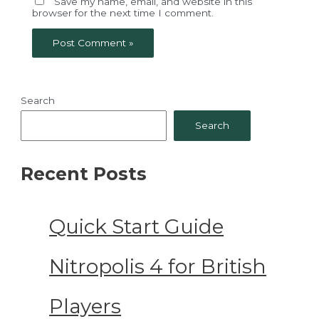
Save my name, email, and website in this
browser for the next time I comment.
Search
Search
Recent Posts
Quick Start Guide
Nitropolis 4 for British
Players