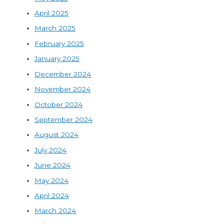
April 2025
March 2025
February 2025
January 2025
December 2024
November 2024
October 2024
September 2024
August 2024
July 2024
June 2024
May 2024
April 2024
March 2024