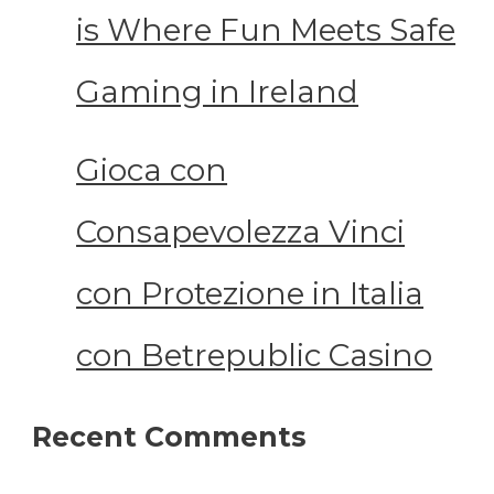
is Where Fun Meets Safe
Gaming in Ireland
Gioca con
Consapevolezza Vinci
con Protezione in Italia
con Betrepublic Casino
Recent Comments