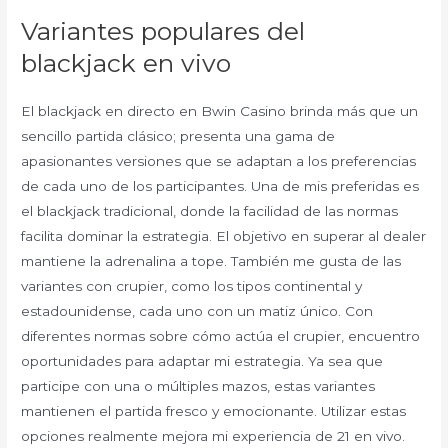
Variantes populares del
blackjack en vivo
El blackjack en directo en Bwin Casino brinda más que un
sencillo partida clásico; presenta una gama de
apasionantes versiones que se adaptan a los preferencias
de cada uno de los participantes. Una de mis preferidas es
el blackjack tradicional, donde la facilidad de las normas
facilita dominar la estrategia. El objetivo en superar al dealer
mantiene la adrenalina a tope. También me gusta de las
variantes con crupier, como los tipos continental y
estadounidense, cada uno con un matiz único. Con
diferentes normas sobre cómo actúa el crupier, encuentro
oportunidades para adaptar mi estrategia. Ya sea que
participe con una o múltiples mazos, estas variantes
mantienen el partida fresco y emocionante. Utilizar estas
opciones realmente mejora mi experiencia de 21 en vivo.