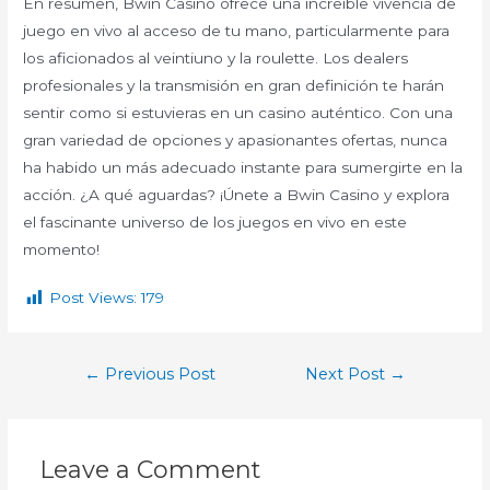
En resumen, Bwin Casino ofrece una increíble vivencia de
juego en vivo al acceso de tu mano, particularmente para
los aficionados al veintiuno y la roulette. Los dealers
profesionales y la transmisión en gran definición te harán
sentir como si estuvieras en un casino auténtico. Con una
gran variedad de opciones y apasionantes ofertas, nunca
ha habido un más adecuado instante para sumergirte en la
acción. ¿A qué aguardas? ¡Únete a Bwin Casino y explora
el fascinante universo de los juegos en vivo en este
momento!
Post Views:
179
←
Previous Post
Next Post
→
Leave a Comment