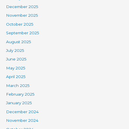
December 2025
November 2025
October 2025
September 2025
August 2025
July 2025
June 2025
May 2025
April 2025
March 2025
February 2025
January 2025
December 2024
November 2024