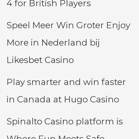
4 for British Players
Speel Meer Win Groter Enjoy
More in Nederland bij
Likesbet Casino
Play smarter and win faster
in Canada at Hugo Casino
Spinalto Casino platform is
Where Fun Meets Safe