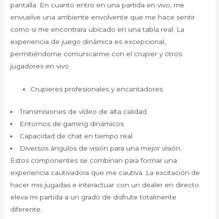
pantalla. En cuanto entro en una partida en vivo, me
envuelve una ambiente envolvente que me hace sentir
como si me encontrara ubicado en una tabla real. La
experiencia de juego dinámica es excepcional,
permitiéndome comunicarme con el crupier y otros
jugadores en vivo.
Crupieres profesionales y encantadores
Transmisiones de vídeo de alta calidad
Entornos de gaming dinámicos
Capacidad de chat en tiempo real
Diversos ángulos de visión para una mejor visión.
Estos componentes se combinan para formar una
experiencia cautivadora que me cautiva. La excitación de
hacer mis jugadas e interactuar con un dealer en directo
eleva mi partida a un grado de disfrute totalmente
diferente.