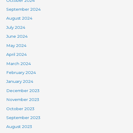
October 2024
September 2024
August 2024
July 2024
June 2024
May 2024
April 2024
March 2024
February 2024
January 2024
December 2023
November 2023
October 2023
September 2023
August 2023