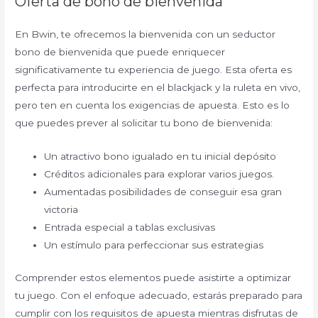
Oferta de bono de bienvenida
En Bwin, te ofrecemos la bienvenida con un seductor
bono de bienvenida que puede enriquecer
significativamente tu experiencia de juego. Esta oferta es
perfecta para introducirte en el blackjack y la ruleta en vivo,
pero ten en cuenta los exigencias de apuesta. Esto es lo
que puedes prever al solicitar tu bono de bienvenida:
Un atractivo bono igualado en tu inicial depósito
Créditos adicionales para explorar varios juegos.
Aumentadas posibilidades de conseguir esa gran
victoria
Entrada especial a tablas exclusivas
Un estímulo para perfeccionar sus estrategias
Comprender estos elementos puede asistirte a optimizar
tu juego. Con el enfoque adecuado, estarás preparado para
cumplir con los requisitos de apuesta mientras disfrutas de