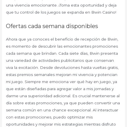
una vivencia emocionante. ¡Toma esta oportunidad y deja
que tu control de los juegos se expanda en Bwin Casino!
Ofertas cada semana disponibles
Ahora que ya conoces el beneficio de recepción de Bwin,
es momento de descubrir las emocionantes promociones
cada semana que brindan. Cada siete días, Bwin presenta
una variedad de actividades publicitarios que conservan
viva la excitación. Desde devoluciones hasta vueltas gratis,
estas premios semanales mejoran mi vivencia y potencian
mi juego. Siempre me emociona ver qué hay en juego, ya
que están diseñadas para agregar valor a mis jornadas y
darme una superioridad adicional. Es crucial mantenerse al
día sobre estas promociones, ya que pueden convertir una
semana común en una chance excepcional. Al interactuar
con estas promociones, puedo optimizar mis
oportunidades y mejorar mis estrategias mientras disfruto