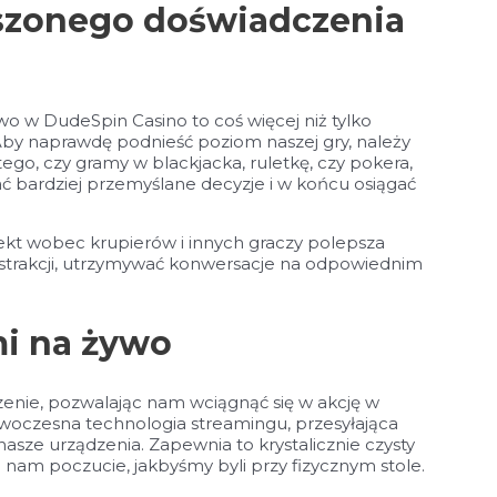
szonego doświadczenia
o w DudeSpin Casino to coś więcej niż tylko
by naprawdę podnieść poziom naszej gry, należy
tego, czy gramy w blackjacka, ruletkę, czy pokera,
bardziej przemyślane decyzje i w końcu osiągać
ekt wobec krupierów i innych graczy polepsza
 dystrakcji, utrzymywać konwersacje na odpowiednim
mi na żywo
enie, pozwalając nam wciągnąć się w akcję w
woczesna technologia streamingu, przesyłająca
nasze urządzenia. Zapewnia to krystalicznie czysty
 nam poczucie, jakbyśmy byli przy fizycznym stole.