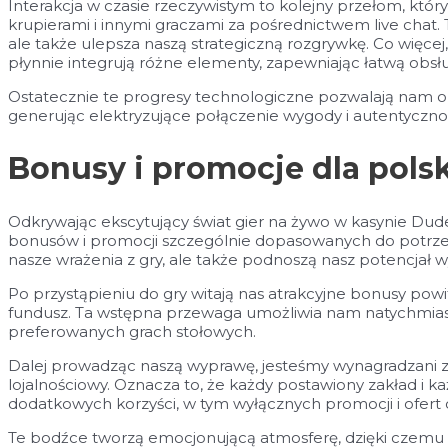
Interakcja w czasie rzeczywistym to kolejny przełom, któ
krupierami i innymi graczami za pośrednictwem live chat. 
ale także ulepsza naszą strategiczną rozgrywkę. Co więc
płynnie integrują różne elementy, zapewniając łatwą obsłu
Ostatecznie te progresy technologiczne pozwalają nam o
generując elektryzujące połączenie wygody i autentycznoś
Bonusy i promocje dla pols
Odkrywając ekscytujący świat gier na żywo w kasynie Du
bonusów i promocji szczególnie dopasowanych do potrzeb 
nasze wrażenia z gry, ale także podnoszą nasz potencjał w
Po przystąpieniu do gry witają nas atrakcyjne bonusy pow
fundusz. Ta wstępna przewaga umożliwia nam natychmiast 
preferowanych grach stołowych.
Dalej prowadząc naszą wyprawę, jesteśmy wynagradzani z
lojalnościowy. Oznacza to, że każdy postawiony zakład i k
dodatkowych korzyści, w tym wyłącznych promocji i ofert
Te bodźce tworzą emocjonującą atmosferę, dzięki czemu