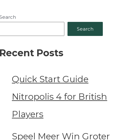
Search
Search
Recent Posts
Quick Start Guide
Nitropolis 4 for British
Players
Speel Meer Win Groter