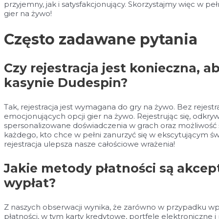
przyjemny, jak i satysfakcjonujący. Skorzystajmy więc w pe
gier na żywo!
Często zadawane pytania
Czy rejestracja jest konieczna, 
kasynie Dudespin?
Tak, rejestracja jest wymagana do gry na żywo. Bez rejest
emocjonujących opcji gier na żywo. Rejestrując się, odkr
spersonalizowane doświadczenia w grach oraz możliwość śl
każdego, kto chce w pełni zanurzyć się w ekscytującym świe
rejestracja ulepsza nasze całościowe wrażenia!
Jakie metody płatności są akce
wypłat?
Z naszych obserwacji wynika, że zarówno w przypadku wpł
płatności, w tym karty kredytowe, portfele elektroniczn