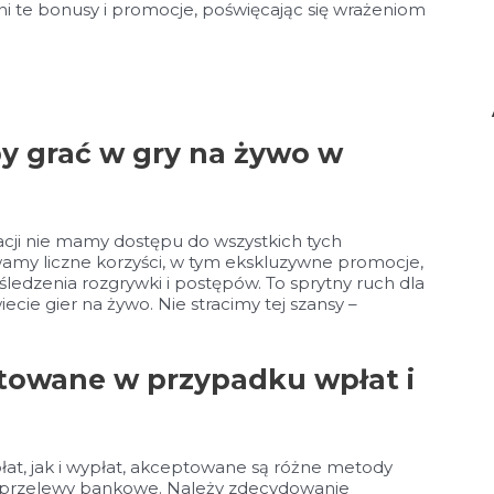
łni te bonusy i promocje, poświęcając się wrażeniom
aby grać w gry na żywo w
racji nie mamy dostępu do wszystkich tych
ywamy liczne korzyści, w tym ekskluzywne promocje,
edzenia rozgrywki i postępów. To sprytny ruch dla
cie gier na żywo. Nie stracimy tej szansy –
ptowane w przypadku wpłat i
at, jak i wypłat, akceptowane są różne metody
e i przelewy bankowe. Należy zdecydowanie