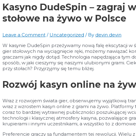
Kasyno DudeSpin – zagraj w
stołowe na żywo w Polsce
Leave a Comment
/
Uncategorized
/ By
devin devin
W kasynie DudeSpin przeżywamy nową falę ekscytacji w świ
gier stołowych na wyciągnięcie ręki, możemy nawiązać kon
graczami jak nigdy dotąd. Technologia napędzająca tym d
sposób, w jaki cieszymy się naszymi ulubionymi grami. Cieka
przy stołach? Przyjrzyjmy się temu bliżej.
Rozwój kasyn online na żyw
Wraz z rozwojem świata gier, obserwujemy wyjątkową tran
wraz z wzrostem kasyn online z grami na żywo. Platformy 
coraz to bardziej wytrawnej publiczności poszukującej wci
technologii i klasycznej atmosfery kasyna, pozwalające gr
krupierami i innymi uczestnikami, a wszystko to z domowe
Preferencje graczy są fundamentem tej rewolucji. Wielu z