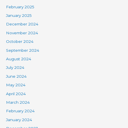
February 2025
January 2025
December 2024
November 2024
October 2024
September 2024
August 2024
July 2024
June 2024
May 2024
April 2024
March 2024
February 2024
January 2024