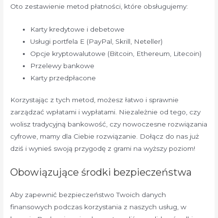
Oto zestawienie metod płatności, które obsługujemy:
Karty kredytowe i debetowe
Usługi portfela E (PayPal, Skrill, Neteller)
Opcje kryptowalutowe (Bitcoin, Ethereum, Litecoin)
Przelewy bankowe
Karty przedpłacone
Korzystając z tych metod, możesz łatwo i sprawnie
zarządzać wpłatami i wypłatami. Niezależnie od tego, czy
wolisz tradycyjną bankowość, czy nowoczesne rozwiązania
cyfrowe, mamy dla Ciebie rozwiązanie. Dołącz do nas już
dziś i wynieś swoją przygodę z grami na wyższy poziom!
Obowiązujące środki bezpieczeństwa
Aby zapewnić bezpieczeństwo Twoich danych
finansowych podczas korzystania z naszych usług, w