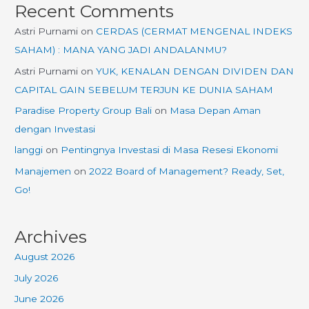
Recent Comments
Astri Purnami
on
CERDAS (CERMAT MENGENAL INDEKS
SAHAM) : MANA YANG JADI ANDALANMU?
Astri Purnami
on
YUK, KENALAN DENGAN DIVIDEN DAN
CAPITAL GAIN SEBELUM TERJUN KE DUNIA SAHAM
Paradise Property Group Bali
on
Masa Depan Aman
dengan Investasi
langgi
on
Pentingnya Investasi di Masa Resesi Ekonomi
Manajemen
on
2022 Board of Management? Ready, Set,
Go!
Archives
August 2026
July 2026
June 2026