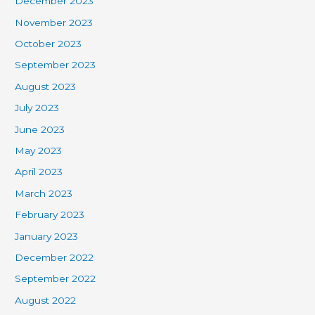
December 2023
November 2023
October 2023
September 2023
August 2023
July 2023
June 2023
May 2023
April 2023
March 2023
February 2023
January 2023
December 2022
September 2022
August 2022