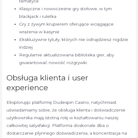
tematyce
Klasyczne i nowoczesne gry stołowe, w tym
blackjack i ruletka
Gry z żywym krupierem oferujące wciągające
wrażenia w kasynie
Ekskluzywne tytuły, których nie odnajdziesz nigdzie
indziej
Regularnie aktualizowana biblioteka gier, aby
gwarantować nowość rozgrywki
Obsługa klienta i user
experience
Eksplorując platformę Dudespin Casino, natychmiast
uświadamiamy sobie, że obsługa klienta i doświadczenie
użytkownika mają istotną rolę w kształtowaniu naszej
całkowitej satysfakcji. Platforma doskonale dba o
dostarczanie płynnego doświadczenia, a koncentracja na