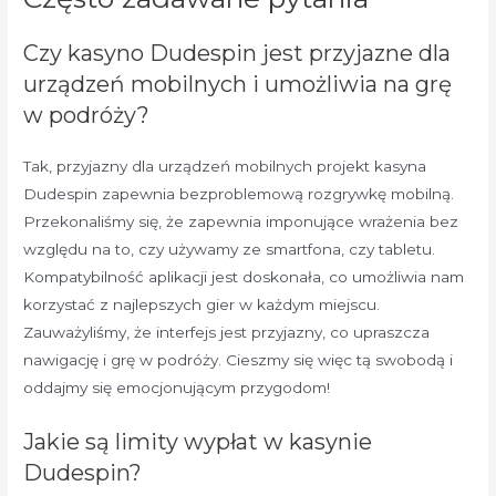
Czy kasyno Dudespin jest przyjazne dla
urządzeń mobilnych i umożliwia na grę
w podróży?
Tak, przyjazny dla urządzeń mobilnych projekt kasyna
Dudespin zapewnia bezproblemową rozgrywkę mobilną.
Przekonaliśmy się, że zapewnia imponujące wrażenia bez
względu na to, czy używamy ze smartfona, czy tabletu.
Kompatybilność aplikacji jest doskonała, co umożliwia nam
korzystać z najlepszych gier w każdym miejscu.
Zauważyliśmy, że interfejs jest przyjazny, co upraszcza
nawigację i grę w podróży. Cieszmy się więc tą swobodą i
oddajmy się emocjonującym przygodom!
Jakie są limity wypłat w kasynie
Dudespin?