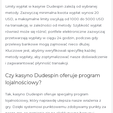
Limity wypłat w kasynie Dudespin zależą od wybranej
metody. Zazwyczaj minimalna kwota wypłat wynosi 20
USD, a maksymalne limity oscylują od 1000 do 5000 USD
na transakcję, w zależności od metody. Szybkość wypłat
również może się różnić; portfele elektroniczne zazwyczaj
przetwarzają wypłaty w ciągu 24 godzin, podczas gdy
przelewy bankowe mogą zajmować nieco dłużej.
Kluczowe jest, abyśmy weryfikowali specyfikę każdej
metody wypłaty, aby zoptymalizować nasze doświadczenie
i zagwarantować płynność transakcji.
Czy kasyno Dudespin oferuje program
lojalnościowy?
Tak, kasyno Dudespin oferuje specjalny program
lojalnościowy, który naprawdę ulepsza nasze wrażenia z
gry. Dzięki systemowi punktowemu zdobywamy punkty za