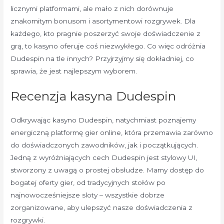
licznymi platformami, ale mało z nich dorównuje
znakomitym bonusom i asortymentowi rozgrywek. Dla
każdego, kto pragnie poszerzyć swoje doświadczenie z
grą, to kasyno oferuje coś niezwykłego. Co więc odróżnia
Dudespin na tle innych? Przyjrzyjmy się dokładniej, co
sprawia, że jest najlepszym wyborem.
Recenzja kasyna Dudespin
Odkrywając kasyno Dudespin, natychmiast poznajemy
energiczną platformę gier online, która przemawia zarówno
do doświadczonych zawodników, jak i początkujących.
Jedną z wyróżniających cech Dudespin jest stylowy UI,
stworzony z uwagą o prostej obsłudze. Mamy dostęp do
bogatej oferty gier, od tradycyjnych stołów po
najnowocześniejsze sloty – wszystkie dobrze
zorganizowane, aby ulepszyć nasze doświadczenia z
rozgrywki.