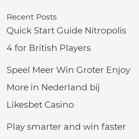
Recent Posts
Quick Start Guide Nitropolis
4 for British Players
Speel Meer Win Groter Enjoy
More in Nederland bij
Likesbet Casino
Play smarter and win faster