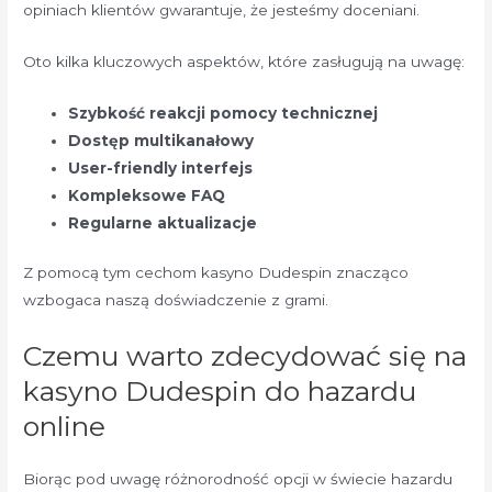
opiniach klientów gwarantuje, że jesteśmy doceniani.
Oto kilka kluczowych aspektów, które zasługują na uwagę:
Szybkość reakcji pomocy technicznej
Dostęp multikanałowy
User-friendly interfejs
Kompleksowe FAQ
Regularne aktualizacje
Z pomocą tym cechom kasyno Dudespin znacząco
wzbogaca naszą doświadczenie z grami.
Czemu warto zdecydować się na
kasyno Dudespin do hazardu
online
Biorąc pod uwagę różnorodność opcji w świecie hazardu