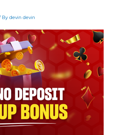
/ By
devin devin