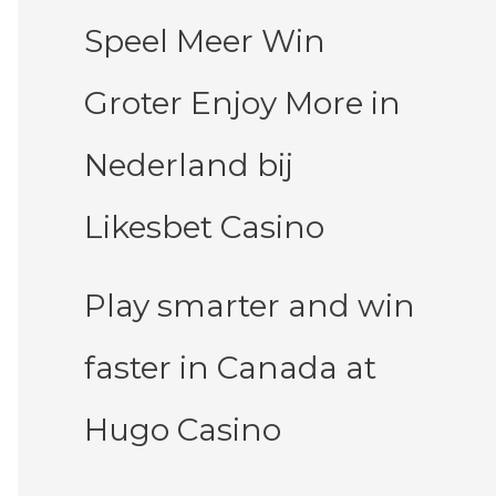
Speel Meer Win
Groter Enjoy More in
Nederland bij
Likesbet Casino
Play smarter and win
faster in Canada at
Hugo Casino