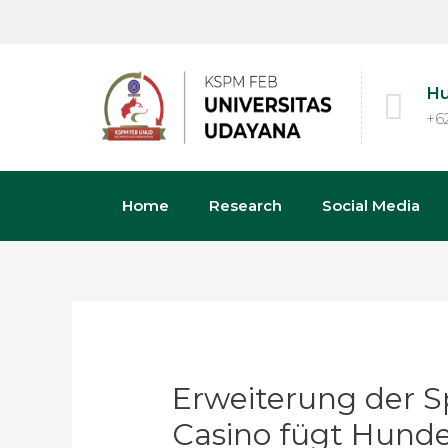
Hu
+6
Home
Research
Social Media
Erweiterung der S
Casino fügt Hunder