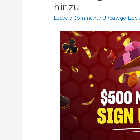
hinzu
Leave a Comment
/
Uncategorized