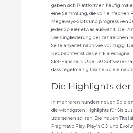
gaben sich Plattformen häufig mit ei
eine Sammlung, die von einfachen F
Megaways-Slots und progressiven Jack
jeder Spieler etwas auswählt. Der A
Die Eingliederung der zahlreichen n
Seite arbeitet nach wie vor zügig. Da
Beobachter ist das ein klares Signal:
Slot-Fans sein. Über 50 Software-Part
dass regelmäßig frische Spiele na
Die Highlights der
In mehreren hundert neuen Spielen 
die wichtigsten Highlights für Sie zu
übersehen sollten. Die neuen Titel s
Pragmatic Play, Play’n GO und Evolut