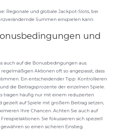
: Regionale und globale Jackpot-Slots, bei
tenzverändernde Summen einspielen kann.
Bonusbedingungen und
uss auch auf die Bonusbedingungen aus.
d regelmäßigen Aktionen oft so angepasst, dass
stimmen. Ein entscheidender Tipp: Kontrollieren
d die Beitragsprozente der einzelnen Spiele.
ts tragen häufig nur mit einem reduzierten
 gezielt auf Spiele mit großem Beitrag setzen,
aximieren Ihre Chancen. Achten Sie auch auf
eispielaktionen. Sie fokussieren sich speziell
ewähren so einen sicheren Einstieg.