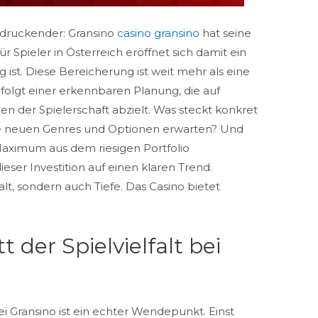
ndruckender: Gransino
casino gransino
hat seine
r Spieler in Österreich eröffnet sich damit ein
g ist. Diese Bereicherung ist weit mehr als eine
folgt einer erkennbaren Planung, die auf
gen der Spielerschaft abzielt. Was steckt konkret
he neuen Genres und Optionen erwarten? Und
Maximum aus dem riesigen Portfolio
ieser Investition auf einen klaren Trend.
lt, sondern auch Tiefe. Das Casino bietet
 der Spielvielfalt bei
ei Gransino ist ein echter Wendepunkt. Einst