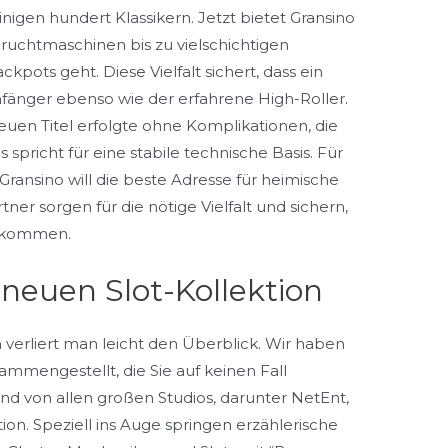
nigen hundert Klassikern. Jetzt bietet Gransino
ruchtmaschinen bis zu vielschichtigen
pots geht. Diese Vielfalt sichert, dass ein
nfänger ebenso wie der erfahrene High-Roller.
euen Titel erfolgte ohne Komplikationen, die
s spricht für eine stabile technische Basis. Für
 Gransino will die beste Adresse für heimische
ner sorgen für die nötige Vielfalt und sichern,
chkommen.
 neuen Slot-Kollektion
verliert man leicht den Überblick. Wir haben
sammengestellt, die Sie auf keinen Fall
ind von allen großen Studios, darunter NetEnt,
ion. Speziell ins Auge springen erzählerische