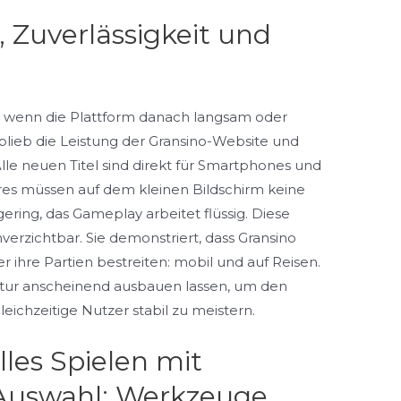
, Zuverlässigkeit und
, wenn die Plattform danach langsam oder
s blieb die Leistung der Gransino-Website und
le neuen Titel sind direkt für Smartphones und
ures müssen auf dem kleinen Bildschirm keine
ering, das Gameplay arbeitet flüssig. Diese
nverzichtbar. Sie demonstriert, dass Gransino
 ihre Partien bestreiten: mobil und auf Reisen.
ktur anscheinend ausbauen lassen, um den
ichzeitige Nutzer stabil zu meistern.
les Spielen mit
Auswahl: Werkzeuge