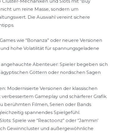
ive Cluster-Mechaniken und Slots mit “Buy
h nicht um reine Masse, sondern um
ltungswert. Die Auswahl vereint sichere
tipps.
 Games wie “Bonanza” oder neuere Versionen
und hohe Volatilität für spannungsgeladene
 angehauchte Abenteuer: Spieler begeben sich
on ägyptischen Göttern oder nordischen Sagen
n: Modernisierte Versionen der klassischen
t verbessertem Gameplay und schärferer Grafik.
s zu berühmten Filmen, Serien oder Bands
leichzeitig spannendes Spielgefühl.
-Slots: Spiele wie “Reactoonz” oder “Jammin’
urch Gewinncluster und außergewöhnliche