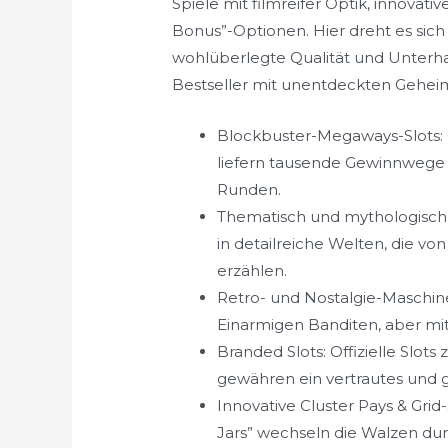
Spiele mit filmreifer Optik, innovat
Bonus”-Optionen. Hier dreht es sic
wohlüberlegte Qualität und Unterha
Bestseller mit unentdeckten Geheim
Blockbuster-Megaways-Slots:
liefern tausende Gewinnwege 
Runden.
Thematisch und mythologisch
in detailreiche Welten, die v
erzählen.
Retro- und Nostalgie-Maschine
Einarmigen Banditen, aber mi
Branded Slots: Offizielle Slot
gewähren ein vertrautes und g
Innovative Cluster Pays & Grid
Jars” wechseln die Walzen d