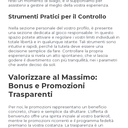
resti un momento di svago, e vi supportiamo per
assistervi a gestire al meglio della vostra esperienza.
Strumenti Pratici per il Controllo
Nella sezione personale del vostro profilo, è presente
una sezione dedicata al gioco responsabile. In questo
spazio potete attivare e regolare i vostri limiti individuali in
totale libertà e in qualunque istante. Tali strumenti sono
intuitivi e rapidi, perché la tutela deve essere una
decisione semplice da fare. Controllare la propria
esperienza si rivela un atto spontaneo, che vi lascia
godere il divertimento con più tranquillità, nei i parametri
che avete deciso da soli.
Valorizzare al Massimo:
Bonus e Promozioni
Trasparenti
Per noi, le promozioni rappresentano un beneficio
concreto, chiaro e semplice da sfruttare. L’offerta di
benvenuto offre una spinta iniziale al vostro bankroll,
mentre le promozioni ricorrenti e il programma fedeltà
premiano la vostra costanza. La trasparenza è un