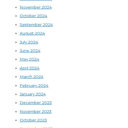
November 2024
October 2024
September 2024
August 2024
July 2024
June 2024
May 2024
April 2024
March 2024
February 2024
January 2024
December 2023
November 2023
October 2023