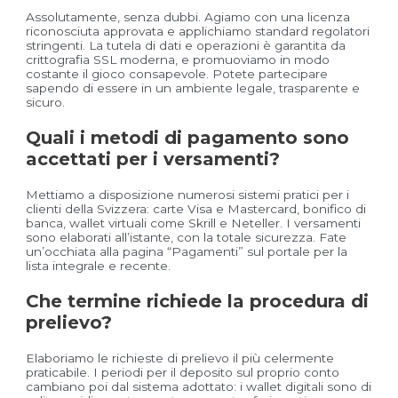
Assolutamente, senza dubbi. Agiamo con una licenza
riconosciuta approvata e applichiamo standard regolatori
stringenti. La tutela di dati e operazioni è garantita da
crittografia SSL moderna, e promuoviamo in modo
costante il gioco consapevole. Potete partecipare
sapendo di essere in un ambiente legale, trasparente e
sicuro.
Quali i metodi di pagamento sono
accettati per i versamenti?
Mettiamo a disposizione numerosi sistemi pratici per i
clienti della Svizzera: carte Visa e Mastercard, bonifico di
banca, wallet virtuali come Skrill e Neteller. I versamenti
sono elaborati all’istante, con la totale sicurezza. Fate
un’occhiata alla pagina “Pagamenti” sul portale per la
lista integrale e recente.
Che termine richiede la procedura di
prelievo?
Elaboriamo le richieste di prelievo il più celermente
praticabile. I periodi per il deposito sul proprio conto
cambiano poi dal sistema adottato: i wallet digitali sono di