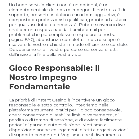
Un buon servizio clienti non è un optional, è un
elemento centrale del nostro impegno. Il nostro staff di
supporto, presente in italiano e in idiomi aggiuntivi, è
composto da professionisti qualificati, pronte ad aiutarvi
per qualsiasi dubbio o necessità. Potete scriverci in live
chat per una risposta rapida, tramite email per
problematiche più complesse o esplorare la nostra
pagina FAQ, abbastanza completa. Il nostro scopo è
risolvere le vostre richieste in modo efficiente e cordiale.
Desideriamo che il vostro percorso sia senza difetti,
dall’inizio alla fine della vostra visita.
Gioco Responsabile: Il
Nostro Impegno
Fondamentale
La priorità di Instant Casino è incentivare un gioco
responsabile e sotto controllo. Integriamo nella
piattaforma strumenti pratici per il gioco consapevole,
che vi consentono di stabilire limiti di versamento, di
perdita o di tempo di sessione, e di avviare facilmente
periodi di pausa o autoesclusione. Mettiamo a
disposizione anche collegamenti diretti a organizzazioni
di supporto competenti. Vogliamo che il divertimento