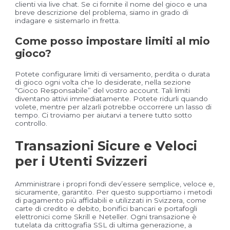
clienti via live chat. Se ci fornite il nome del gioco e una
breve descrizione del problema, siamo in grado di
indagare e sistemarlo in fretta.
Come posso impostare limiti al mio
gioco?
Potete configurare limiti di versamento, perdita o durata
di gioco ogni volta che lo desiderate, nella sezione
“Gioco Responsabile” del vostro account. Tali limiti
diventano attivi immediatamente. Potete ridurli quando
volete, mentre per alzarli potrebbe occorrere un lasso di
tempo. Ci troviamo per aiutarvi a tenere tutto sotto
controllo.
Transazioni Sicure e Veloci
per i Utenti Svizzeri
Amministrare i propri fondi dev’essere semplice, veloce e,
sicuramente, garantito. Per questo supportiamo i metodi
di pagamento più affidabili e utilizzati in Svizzera, come
carte di credito e debito, bonifici bancari e portafogli
elettronici come Skrill e Neteller. Ogni transazione è
tutelata da crittografia SSL di ultima generazione, a