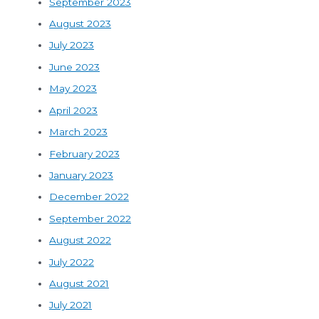
September 2023
August 2023
July 2023
June 2023
May 2023
April 2023
March 2023
February 2023
January 2023
December 2022
September 2022
August 2022
July 2022
August 2021
July 2021