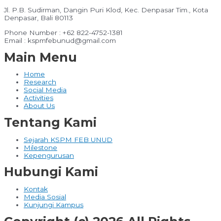
Jl. P.B. Sudirman, Dangin Puri Klod, Kec. Denpasar Tim., Kota
Denpasar, Bali 80113
Phone Number : +62 822-4752-1381
Email : kspmfebunud@gmail.com
Main Menu
Home
Research
Social Media
Activities
About Us
Tentang Kami
Sejarah KSPM FEB UNUD
Milestone
Kepengurusan
Hubungi Kami
Kontak
Media Sosial
Kunjungi Kampus