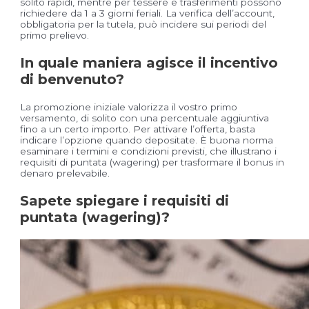
solito rapidi, mentre per tessere e trasferimenti possono
richiedere da 1 a 3 giorni feriali. La verifica dell’account,
obbligatoria per la tutela, può incidere sui periodi del
primo prelievo.
In quale maniera agisce il incentivo
di benvenuto?
La promozione iniziale valorizza il vostro primo
versamento, di solito con una percentuale aggiuntiva
fino a un certo importo. Per attivare l’offerta, basta
indicare l’opzione quando depositate. È buona norma
esaminare i termini e condizioni previsti, che illustrano i
requisiti di puntata (wagering) per trasformare il bonus in
denaro prelevabile.
Sapete spiegare i requisiti di
puntata (wagering)?