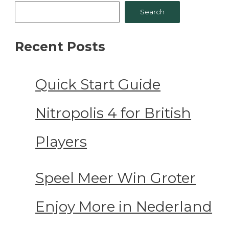
Search
Recent Posts
Quick Start Guide
Nitropolis 4 for British
Players
Speel Meer Win Groter
Enjoy More in Nederland