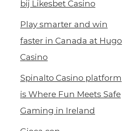
bij Likesbet Casino
Play smarter and win
faster in Canada at Hugo
Casino
Spinalto Casino platform
is Where Fun Meets Safe
Gaming in Ireland