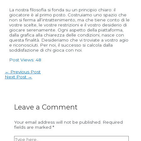
La nostra filosofia si fonda su un principio chiaro: il
giocatore è al primo posto. Costruiamo uno spazio che
non si ferma all’intrattenimento, ma che tiene conto di le
vostre scelte, le vostre restrizioni e il vostro desiderio di
giocare serenamente. Ogni aspetto della piattaforma,
dalla grafica alla chiarezza delle condizioni, nasce con
questa finalità. Desideriamo che vi troviate a vostro agio
e riconosciuti. Per noi, il successo si calcola dalla
soddisfazione di chi gioca con noi.
Post Views:
48
Post
←
Previous Post
navigation
Next Post
→
Leave a Comment
Your email address will not be published.
Required
fields are marked
*
Type