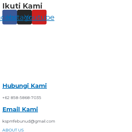
Ikuti Kami
Skip
to
content
acebook
Instagram
Youtube
Hubungi Kami
+62 858-5868-7035
Email Kami
kspmfebunud@gmail.com
ABOUT US