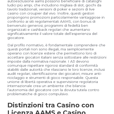
autoesclusione aams possono beneficiare di cataloghi
ludici più ampi, che includono migliaia di slot, giochi da
tavolo tradizionali, versioni di poker e sezioni di live
casino con croupier dal vivo. Inoltre, questi gestori
propongono promozioni particolarmente vantaggiose in
confronto ai siti regolamentati AAMS, con bonus di
benvenuto generosi, programmi di fedeltà ben
organizzati e cashback regolari che aumentano
significativamente il valore totale dell’esperienza del
giocatore.
Dal profilo normativo, è fondamentale comprendere che
questi portali non sono illegali, ma semplicemente
operano con licenze estere che permettono loro di
accettare giocatori italiani senza sottostare alle restrizioni
imposte dalla normativa nazionale. I A3 devono
comunque rispettare rigorosi standard di conformità
stabiliti dalle autorità che rilasciano le loro licenze, inclusi
audit regolari, identificazione dei giocatori, misure anti-
riciclaggio e strumenti di gioco responsabile. Questa
unione di libertà operativa e supervisione regolatoria
internazionale crea un ambiente che bilancia
l’autonomia del giocatore con la dovuta tutela contro
problematiche di gioco compulsivo.
Distinzioni tra Casino con
Licenza AAMS e Casino