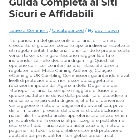
Guida Completa ai Siti
Sicuri e Affidabili
Leave a Comment
/
Uncategorized
/ By
devin devin
Nel panorama del gioco online italiano, un numero
crescente di giocatori cercano opzioni diverse rispetto ai
siti regolamentati tradizionali, orientando le proprie scelte
verso i tokens che garantiscono maggior libertà e
indipendenza nelle decisioni di gaming. Questi siti
operano con licenze internazionali rilasciate da enti
regolatori quali Malta Gaming Authority, Curaçao
eGaming o UK Gambling Commission, garantendo elevati
livelli di protezione pur non essendo soggetti alle
restrizioni imposte dall’Agenzia delle Dogane e dei
Monopoli italiana. La sempre maggiore diffusione di
queste piattaforme deriva dalla possibilità di accedere a
una selezione più vasta di giochi, offerte di benvenuto
vantaggiose e metodi di pagamento diversificati, prive
delle limitazioni previste dal sistema di autoesclusione
nazionale. In questa analisi approfondita analizzeremo i
principali elementi essenziali per scegliere piattaforme
sicure e affidabili, analizzando autorizzazioni, metodi di
pagamento, tokens disponibili e sistemi di protezione
adottate dai principali fornitori globali presenti sul