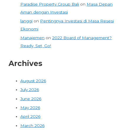
Paradise Property Group Bali
on
Masa Depan
Aman dengan Investasi
langgi
on
Pentingnya Investasi di Masa Resesi
Ekonomi
Manajemen
on
2022 Board of Management?
Ready, Set, Go!
Archives
August 2026
July 2026
June 2026
May 2026
April 2026
March 2026