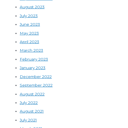
August 2023
July 2023
June 2023
May 2023
April 2023
March 2023
February 2023
January 2023
December 2022
September 2022
August 2022
July 2022
August 2021
July 2021