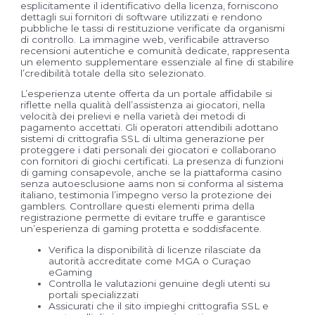
esplicitamente il identificativo della licenza, forniscono
dettagli sui fornitori di software utilizzati e rendono
pubbliche le tassi di restituzione verificate da organismi
di controllo. La immagine web, verificabile attraverso
recensioni autentiche e comunità dedicate, rappresenta
un elemento supplementare essenziale al fine di stabilire
l’credibilità totale della sito selezionato.
L’esperienza utente offerta da un portale affidabile si
riflette nella qualità dell’assistenza ai giocatori, nella
velocità dei prelievi e nella varietà dei metodi di
pagamento accettati. Gli operatori attendibili adottano
sistemi di crittografia SSL di ultima generazione per
proteggere i dati personali dei giocatori e collaborano
con fornitori di giochi certificati. La presenza di funzioni
di gaming consapevole, anche se la piattaforma casino
senza autoesclusione aams non si conforma al sistema
italiano, testimonia l’impegno verso la protezione dei
gamblers. Controllare questi elementi prima della
registrazione permette di evitare truffe e garantisce
un’esperienza di gaming protetta e soddisfacente.
Verifica la disponibilità di licenze rilasciate da
autorità accreditate come MGA o Curaçao
eGaming
Controlla le valutazioni genuine degli utenti su
portali specializzati
Assicurati che il sito impieghi crittografia SSL e