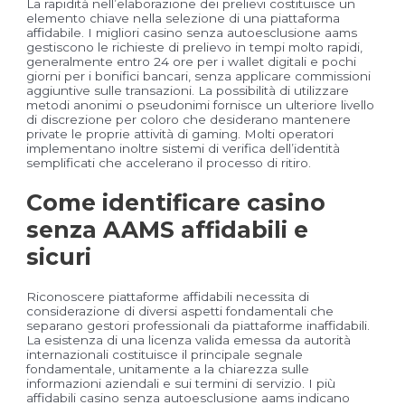
La rapidità nell’elaborazione dei prelievi costituisce un
elemento chiave nella selezione di una piattaforma
affidabile. I migliori casino senza autoesclusione aams
gestiscono le richieste di prelievo in tempi molto rapidi,
generalmente entro 24 ore per i wallet digitali e pochi
giorni per i bonifici bancari, senza applicare commissioni
aggiuntive sulle transazioni. La possibilità di utilizzare
metodi anonimi o pseudonimi fornisce un ulteriore livello
di discrezione per coloro che desiderano mantenere
private le proprie attività di gaming. Molti operatori
implementano inoltre sistemi di verifica dell’identità
semplificati che accelerano il processo di ritiro.
Come identificare casino
senza AAMS affidabili e
sicuri
Riconoscere piattaforme affidabili necessita di
considerazione di diversi aspetti fondamentali che
separano gestori professionali da piattaforme inaffidabili.
La esistenza di una licenza valida emessa da autorità
internazionali costituisce il principale segnale
fondamentale, unitamente a la chiarezza sulle
informazioni aziendali e sui termini di servizio. I più
affidabili casino senza autoesclusione aams indicano