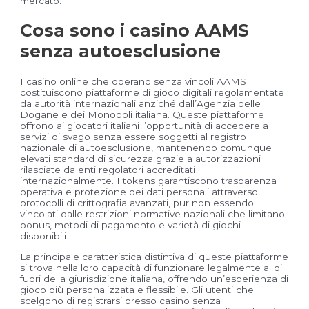
mercato.
Cosa sono i casino AAMS
senza autoesclusione
I casino online che operano senza vincoli AAMS
costituiscono piattaforme di gioco digitali regolamentate
da autorità internazionali anziché dall’Agenzia delle
Dogane e dei Monopoli italiana. Queste piattaforme
offrono ai giocatori italiani l’opportunità di accedere a
servizi di svago senza essere soggetti al registro
nazionale di autoesclusione, mantenendo comunque
elevati standard di sicurezza grazie a autorizzazioni
rilasciate da enti regolatori accreditati
internazionalmente. I tokens garantiscono trasparenza
operativa e protezione dei dati personali attraverso
protocolli di crittografia avanzati, pur non essendo
vincolati dalle restrizioni normative nazionali che limitano
bonus, metodi di pagamento e varietà di giochi
disponibili.
La principale caratteristica distintiva di queste piattaforme
si trova nella loro capacità di funzionare legalmente al di
fuori della giurisdizione italiana, offrendo un’esperienza di
gioco più personalizzata e flessibile. Gli utenti che
scelgono di registrarsi presso casino senza