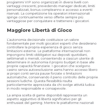
programmi VIP sono organizzati in diversi livelli con
vantaggi crescenti, prevedendo manager dedicati, limiti
personalizzati, bonus compleanno e accesso a eventi
riservati. La competizione tra operatori internazionali
spinge continuamente verso offerte sempre più
vantaggiose per conquistare e trattenere i giocatori.
Maggiore Libertà di Gioco
L’autonomia decisionale costituisce un valore
fondamentale per molti giocatori esperti che desiderano
controllare la propria esperienza di gioco senza
limitazioni esterne. Le piattaforme internazionali non
impongono limiti obbligatori sui depositi quotidiani,
settimanali o mensili, consentendo a ciascun utente di
determinare in autonomia il proprio budget in base alle
proprie capacità finanziarie. I giocatori che scelgono
casino senza autoesclusione aams hanno accesso libero
ai propri conti senza pause forzate o limitazioni
automatiche, conservando il pieno controllo delle proprie
sessioni ludiche. Questa flessibilità risulta
particolarmente apprezzata da chi svolge attività ludica
in modo responsabile e consapevole.
La ampia scelta di game disponibili rappresenta un
aspetto aggiuntivo di libertà significativo per gli
enthusiast del gaming. Mentre le piattaforme nazionali