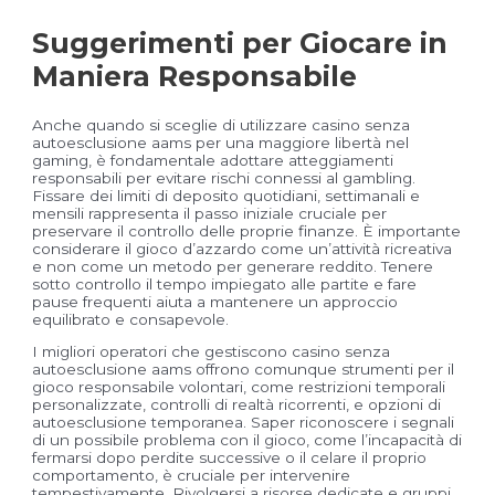
Suggerimenti per Giocare in
Maniera Responsabile
Anche quando si sceglie di utilizzare casino senza
autoesclusione aams per una maggiore libertà nel
gaming, è fondamentale adottare atteggiamenti
responsabili per evitare rischi connessi al gambling.
Fissare dei limiti di deposito quotidiani, settimanali e
mensili rappresenta il passo iniziale cruciale per
preservare il controllo delle proprie finanze. È importante
considerare il gioco d’azzardo come un’attività ricreativa
e non come un metodo per generare reddito. Tenere
sotto controllo il tempo impiegato alle partite e fare
pause frequenti aiuta a mantenere un approccio
equilibrato e consapevole.
I migliori operatori che gestiscono casino senza
autoesclusione aams offrono comunque strumenti per il
gioco responsabile volontari, come restrizioni temporali
personalizzate, controlli di realtà ricorrenti, e opzioni di
autoesclusione temporanea. Saper riconoscere i segnali
di un possibile problema con il gioco, come l’incapacità di
fermarsi dopo perdite successive o il celare il proprio
comportamento, è cruciale per intervenire
tempestivamente. Rivolgersi a risorse dedicate e gruppi