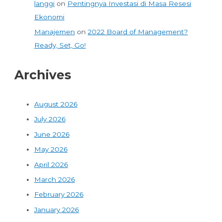
langgi
on
Pentingnya Investasi di Masa Resesi
Ekonomi
Manajemen
on
2022 Board of Management?
Ready, Set, Go!
Archives
August 2026
July 2026
June 2026
May 2026
April 2026
March 2026
February 2026
January 2026