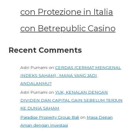
con Protezione in Italia
con Betrepublic Casino
Recent Comments
Astri Purnami
on
CERDAS (CERMAT MENGENAL
INDEKS SAHAM) : MANA YANG JADI
ANDALANMU?
Astri Purnami
on
YUK, KENALAN DENGAN
DIVIDEN DAN CAPITAL GAIN SEBELUM TERJUN
KE DUNIA SAHAM
Paradise Property Group Bali
on
Masa Depan
Aman dengan Investasi