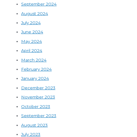
September 2024
August 2024
July 2024
June 2024
May 2024
April 2024
March 2024
February 2024
January 2024
December 2023
November 2023
October 2023
September 2023
August 2023
July 2023