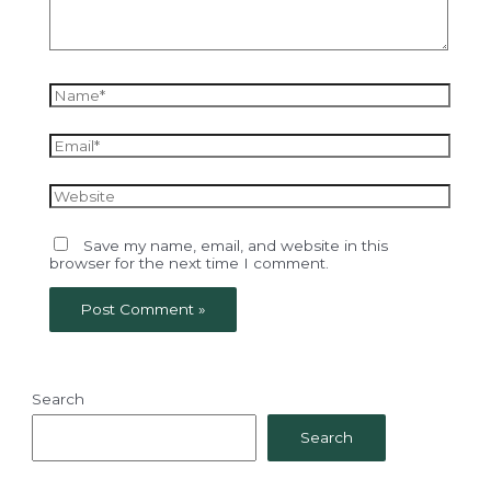
Name*
Email*
Website
Save my name, email, and website in this
browser for the next time I comment.
Search
Search