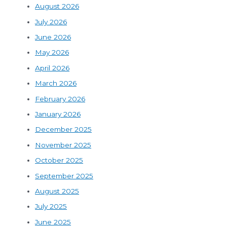
August 2026
July 2026
June 2026
May 2026
April 2026
March 2026
February 2026
January 2026
December 2025
November 2025
October 2025
September 2025
August 2025
July 2025
June 2025