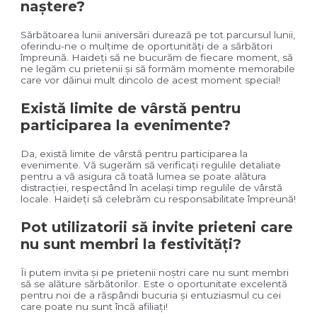
naștere?
Sărbătoarea lunii aniversări durează pe tot parcursul lunii,
oferindu-ne o mulțime de oportunități de a sărbători
împreună. Haideți să ne bucurăm de fiecare moment, să
ne legăm cu prietenii și să formăm momente memorabile
care vor dăinui mult dincolo de acest moment special!
Există limite de vârstă pentru
participarea la evenimente?
Da, există limite de vârstă pentru participarea la
evenimente. Vă sugerăm să verificați regulile detaliate
pentru a vă asigura că toată lumea se poate alătura
distracției, respectând în același timp regulile de vârstă
locale. Haideți să celebrăm cu responsabilitate împreună!
Pot utilizatorii să invite prieteni care
nu sunt membri la festivități?
Îi putem invita și pe prietenii noștri care nu sunt membri
să se alăture sărbătorilor. Este o oportunitate excelentă
pentru noi de a răspândi bucuria și entuziasmul cu cei
care poate nu sunt încă afiliați!