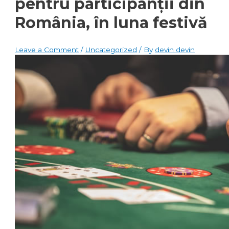
pentru participanții din
România, în luna festivă
Leave a Comment
/
Uncategorized
/ By
devin devin