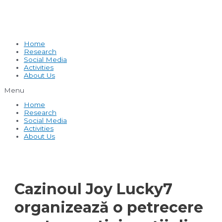
Home
Research
Social Media
Activities
About Us
Menu
Home
Research
Social Media
Activities
About Us
Cazinoul Joy Lucky7
organizează o petrecere