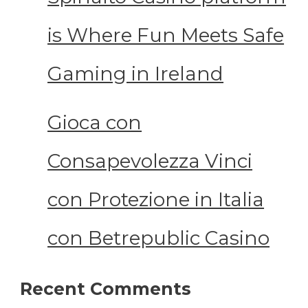
is Where Fun Meets Safe
Gaming in Ireland
Gioca con
Consapevolezza Vinci
con Protezione in Italia
con Betrepublic Casino
Recent Comments