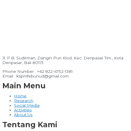
Jl. P.B. Sudirman, Dangin Puri Klod, Kec. Denpasar Tim., Kota
Denpasar, Bali 80113
Phone Number : +62 822-4752-1381
Email : kspmfebunud@gmail.com
Main Menu
Home
Research
Social Media
Activities
About Us
Tentang Kami