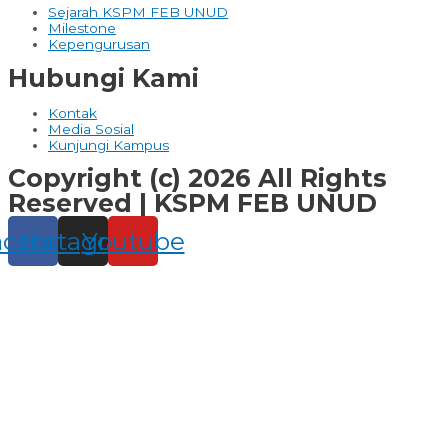
Sejarah KSPM FEB UNUD
Milestone
Kepengurusan
Hubungi Kami
Kontak
Media Sosial
Kunjungi Kampus
Copyright (c) 2026 All Rights
Reserved | KSPM FEB UNUD
acebook
Instagram
Youtube