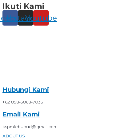
Ikuti Kami
Skip
to
content
acebook
Instagram
Youtube
Hubungi Kami
+62 858-5868-7035
Email Kami
kspmfebunud@gmail.com
ABOUT US