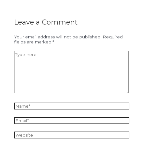
Leave a Comment
Your email address will not be published.
Required
fields are marked
*
Type
here..
Name*
Email*
Website