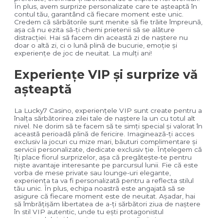
În plus, avem surprize personalizate care te așteaptă în
contul tău, garantând că fiecare moment este unic.
Credem că sărbătorile sunt menite să fie trăite împreună,
așa că nu ezita să-ți chemi prietenii să se alăture
distracției. Hai să facem din această zi de naștere nu
doar o altă zi, ci o lună plină de bucurie, emoție și
experiențe de joc de neuitat. La mulți ani!
Experiențe VIP și surprize vă
așteaptă
La Lucky7 Casino, experiențele VIP sunt create pentru a
înalța sărbătorirea zilei tale de naștere la un cu totul alt
nivel. Ne dorim să te facem să te simți special și valorat în
această perioadă plină de fericire. Imaginează-ți acces
exclusiv la jocuri cu mize mari, băuturi complimentare și
servicii personalizate, dedicate exclusiv ție. Înțelegem că
îți place fiorul surprizelor, așa că pregătește-te pentru
niște avantaje interesante pe parcursul lunii. Fie că este
vorba de mese private sau lounge-uri elegante,
experiența ta va fi personalizată pentru a reflecta stilul
tău unic. În plus, echipa noastră este angajată să se
asigure că fiecare moment este de neuitat. Așadar, hai
să îmbrățișăm libertatea de a-ți sărbători ziua de naștere
în stil VIP autentic, unde tu ești protagonistul