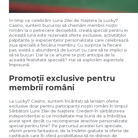
În timp ce celebrăm Luna Zilei de Naștere la Lucky7
Casino, suntem bucuroși să chemăm membrii noștri
români la o petrecere deosebită, creată special pentru ei.
Această lună este rezervată oferte exclusive, activităților
palpitante și experiențelor personalizate care celebrează
ziua specială a fiecărui membru. Cu surprize la fiecare
pas, există o abundență de lucruri cu care să te implici și
să te bucuri. Dar la ce anume te poți anticipa de la
această festivitate specială? Hai să explorăm aspectele
împreună.
Promoții exclusive pentru
membrii români
La Lucky7 Casino, suntem încântați să lansăm oferte
exclusive doar pentru participanții noștri români în timpul
Sărbătorii Lunii Zilei de Naștere. Credem în sărbătorirea
independenței și ce modalitate mai bună de a îmbrățișa
acest spirit decât cu recompense atractive personalizate
special pentru tine? Pe parcursul acestei luni speciale,
oferim premii fantastice, de la învârtiri gratuite la oferte de
cashback care îți oferă posibilitatea să te distrezi de