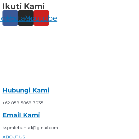
Ikuti Kami
Skip
to
content
acebook
Instagram
Youtube
Hubungi Kami
+62 858-5868-7035
Email Kami
kspmfebunud@gmail.com
ABOUT US