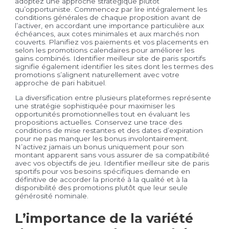
adoptez une approche stratégique plutôt
qu’opportuniste. Commencez par lire intégralement les
conditions générales de chaque proposition avant de
l’activer, en accordant une importance particulière aux
échéances, aux cotes minimales et aux marchés non
couverts. Planifiez vos paiements et vos placements en
selon les promotions calendaires pour améliorer les
gains combinés. Identifier meilleur site de paris sportifs
signifie également identifier les sites dont les termes des
promotions s’alignent naturellement avec votre
approche de pari habituel.
La diversification entre plusieurs plateformes représente
une stratégie sophistiquée pour maximiser les
opportunités promotionnelles tout en évaluant les
propositions actuelles. Conservez une trace des
conditions de mise restantes et des dates d’expiration
pour ne pas manquer les bonus involontairement.
N’activez jamais un bonus uniquement pour son
montant apparent sans vous assurer de sa compatibilité
avec vos objectifs de jeu. Identifier meilleur site de paris
sportifs pour vos besoins spécifiques demande en
définitive de accorder la priorité à la qualité et à la
disponibilité des promotions plutôt que leur seule
générosité nominale.
L’importance de la variété