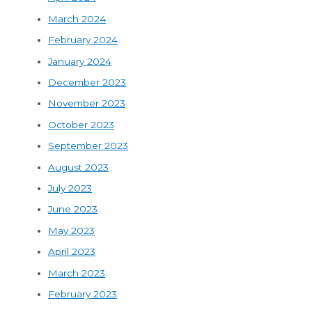
March 2024
February 2024
January 2024
December 2023
November 2023
October 2023
September 2023
August 2023
July 2023
June 2023
May 2023
April 2023
March 2023
February 2023