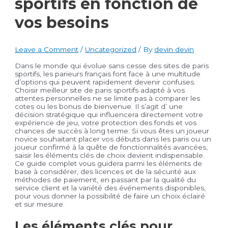
sportifs en fonction de
vos besoins
Leave a Comment
/
Uncategorized
/ By
devin devin
Dans le monde qui évolue sans cesse des sites de paris
sportifs, les parieurs français font face à une multitude
d’options qui peuvent rapidement devenir confuses.
Choisir meilleur site de paris sportifs adapté à vos
attentes personnelles ne se limite pas à comparer les
cotes ou les bonus de bienvenue. Il s’agit d’ une
décision stratégique qui influencera directement votre
expérience de jeu, votre protection des fonds et vos
chances de succès à long terme. Si vous êtes un joueur
novice souhaitant placer vos débuts dans les paris ou un
joueur confirmé à la quête de fonctionnalités avancées,
saisir les éléments clés de choix devient indispensable.
Ce guide complet vous guidera parmi les éléments de
base à considérer, des licences et de la sécurité aux
méthodes de paiement, en passant par la qualité du
service client et la variété des événements disponibles,
pour vous donner la possibilité de faire un choix éclairé
et sur mesure.
Les éléments clés pour