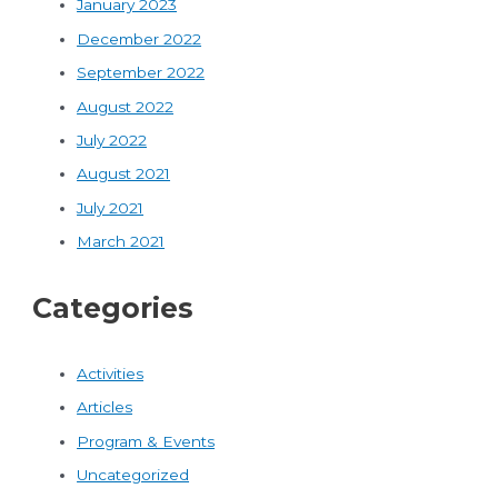
January 2023
December 2022
September 2022
August 2022
July 2022
August 2021
July 2021
March 2021
Categories
Activities
Articles
Program & Events
Uncategorized