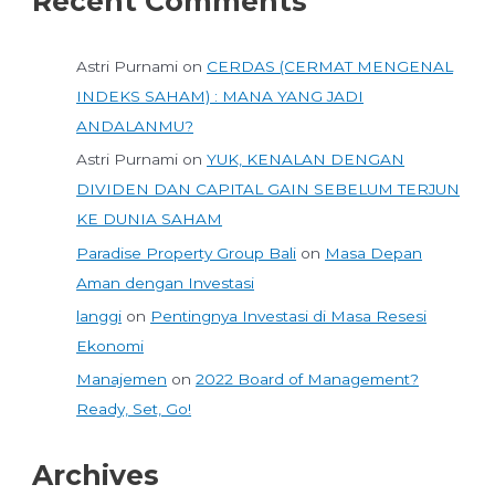
Recent Comments
Astri Purnami
on
CERDAS (CERMAT MENGENAL
INDEKS SAHAM) : MANA YANG JADI
ANDALANMU?
Astri Purnami
on
YUK, KENALAN DENGAN
DIVIDEN DAN CAPITAL GAIN SEBELUM TERJUN
KE DUNIA SAHAM
Paradise Property Group Bali
on
Masa Depan
Aman dengan Investasi
langgi
on
Pentingnya Investasi di Masa Resesi
Ekonomi
Manajemen
on
2022 Board of Management?
Ready, Set, Go!
Archives