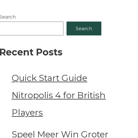
Search
Search
Recent Posts
Quick Start Guide
Nitropolis 4 for British
Players
Speel Meer Win Groter