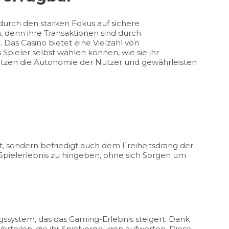
durch den starken Fokus auf sichere
 denn ihre Transaktionen sind durch
 Das Casino bietet eine Vielzahl von
Spieler selbst wählen können, wie sie ihr
zen die Autonomie der Nutzer und gewährleisten
, sondern befriedigt auch dem Freiheitsdrang der
 Spielerlebnis zu hingeben, ohne sich Sorgen um
ssystem, das das Gaming-Erlebnis steigert. Dank
rteilen, die ihr Spielvergnügen aufwerten. Diese