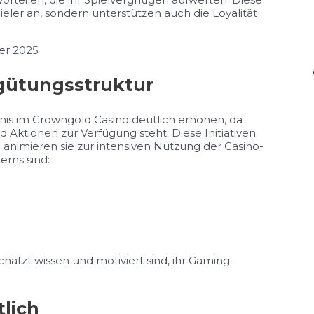
er an, sondern unterstützen auch die Loyalität
gütungsstruktur
nis im Crowngold Casino deutlich erhöhen, da
Aktionen zur Verfügung steht. Diese Initiativen
animieren sie zur intensiven Nutzung der Casino-
ems sind:
chätzt wissen und motiviert sind, ihr Gaming-
lich