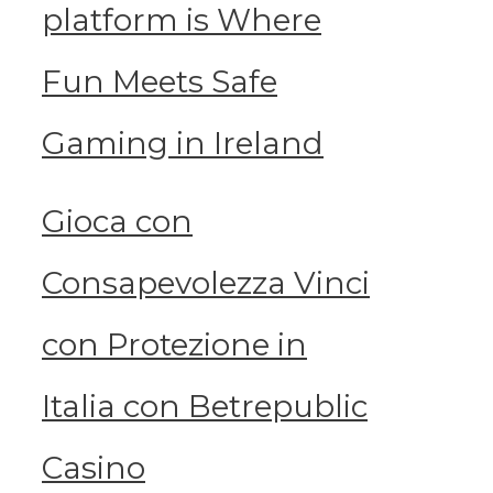
platform is Where
Fun Meets Safe
Gaming in Ireland
Gioca con
Consapevolezza Vinci
con Protezione in
Italia con Betrepublic
Casino