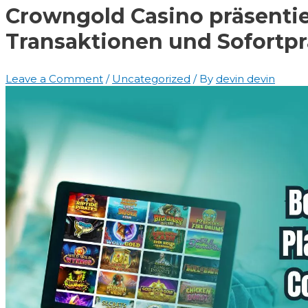
Crowngold Casino präsentier
Transaktionen und Sofortpr
Leave a Comment
/
Uncategorized
/ By
devin devin