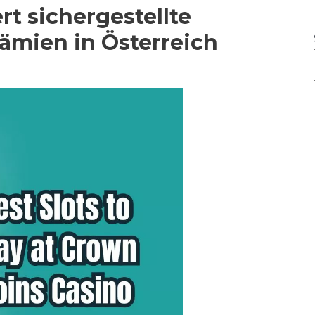
t sichergestellte
ämien in Österreich