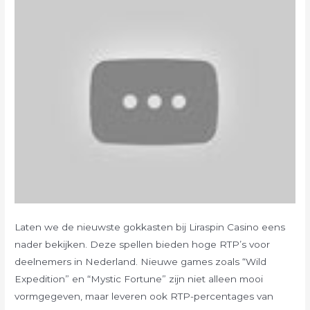
Laten we de nieuwste gokkasten bij Liraspin Casino eens
nader bekijken. Deze spellen bieden hoge RTP’s voor
deelnemers in Nederland. Nieuwe games zoals “Wild
Expedition” en “Mystic Fortune” zijn niet alleen mooi
vormgegeven, maar leveren ook RTP-percentages van