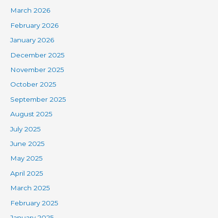
March 2026
February 2026
January 2026
December 2025
November 2025
October 2025
September 2025
August 2025
July 2025
June 2025
May 2025
April 2025
March 2025
February 2025
January 2025