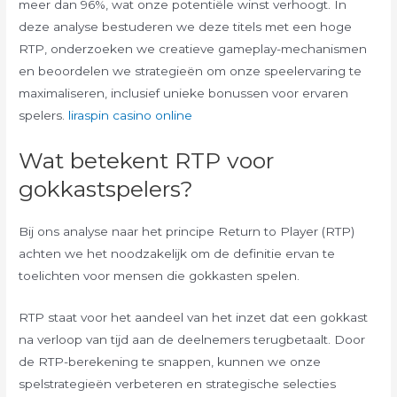
meer dan 96%, wat onze potentiële winst verhoogt. In
deze analyse bestuderen we deze titels met een hoge
RTP, onderzoeken we creatieve gameplay-mechanismen
en beoordelen we strategieën om onze speelervaring te
maximaliseren, inclusief unieke bonussen voor ervaren
spelers.
liraspin casino online
Wat betekent RTP voor
gokkastspelers?
Bij ons analyse naar het principe Return to Player (RTP)
achten we het noodzakelijk om de definitie ervan te
toelichten voor mensen die gokkasten spelen.
RTP staat voor het aandeel van het inzet dat een gokkast
na verloop van tijd aan de deelnemers terugbetaalt. Door
de RTP-berekening te snappen, kunnen we onze
spelstrategieën verbeteren en strategische selecties