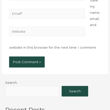
Save
my
name,
email,
and
website in this browser for the next time I comment.
Search
Search
Recent Posts