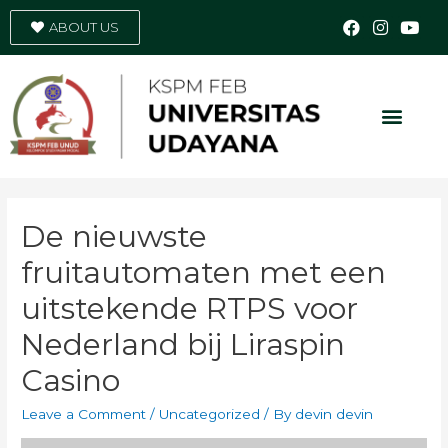
ABOUT US
De nieuwste
fruitautomaten met een
uitstekende RTPS voor
Nederland bij Liraspin
Casino
Leave a Comment
/
Uncategorized
/ By
devin devin