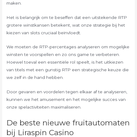
maken.
Het is belangrijk om te beseffen dat een uitstekende RTP
grotere winstkansen betekent, wat onze strategie bij het
kiezen van slots cruciaal beïnvloedt.
We moeten de RTP-percentages analyseren om mogelijke
winsten te voorspellen en zo ons game te verbeteren.
Hoewel toeval een essentiële rol speelt, is het uitkiezen
van titels met een gunstig RTP een strategische keuze die
we zelf in de hand hebben.
Door gevaren en voordelen tegen elkaar af te analyseren,
kunnen we het amusement en het mogelijke succes van
onze spelactiviteiten maximaliseren.
De beste nieuwe fruitautomaten
bij Liraspin Casino