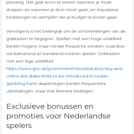
plezierig. Het gaat erom te weten wanneer je moet
stoppen en wanneer je door moet gaan, en impulsieve
beslissingen te vermijden die je budget te boven gaan.
Vervolgens is het belangrijk om de schommelingen van de
gokkasten te begrijpen. Spellen met een hoge volatiliteit
bieden hogere, maar minder frequente winsten, waardoor
we kalmerend en berekend moeten spelen. Gokkasten
met een lage volatiliteit
https://www.gov.uk/government/news/statutory-levy-and-
online-slot-stake-limits-to-be-introduced-to-tackle-
gambling-harm
daarentegen bieden frequentere
uitbetalingen, maar met kleinere bedragen.
Exclusieve bonussen en
promoties voor Nederlandse
spelers