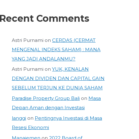
Recent Comments
Astri Purnami
on
CERDAS (CERMAT
MENGENAL INDEKS SAHAM) : MANA
YANG JADI ANDALANMU?
Astri Purnami
on
YUK, KENALAN
DENGAN DIVIDEN DAN CAPITAL GAIN
SEBELUM TERJUN KE DUNIA SAHAM
Paradise Property Group Bali
on
Masa
Depan Aman dengan Investasi
langgi
on
Pentingnya Investasi di Masa
Resesi Ekonomi
Manajemen
on
2022 Board of