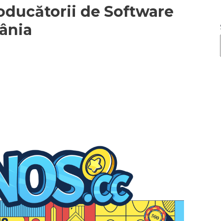
roducătorii de Software
ânia