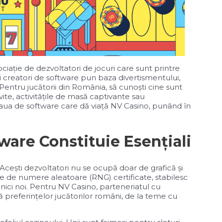
ociație de dezvoltatori de jocuri care sunt printre
ti creatori de software pun baza divertismentului,
 Pentru jucătorii din România, să cunoști cine sunt
ivite, activitățile de masă captivante sau
eaua de software care dă viață NV Casino, punând în
ware Constituie Esențiali
 Acești dezvoltatori nu se ocupă doar de grafică și
re de numere aleatoare (RNG) certificate, stabilesc
ici noi. Pentru NV Casino, parteneriatul cu
ă preferințelor jucătorilor români, de la teme cu