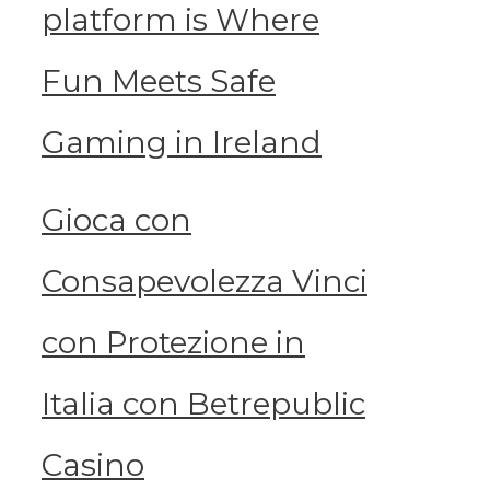
platform is Where
Fun Meets Safe
Gaming in Ireland
Gioca con
Consapevolezza Vinci
con Protezione in
Italia con Betrepublic
Casino