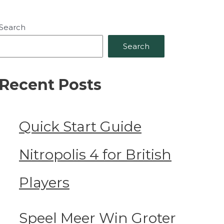
Search
Search
Recent Posts
Quick Start Guide
Nitropolis 4 for British
Players
Speel Meer Win Groter