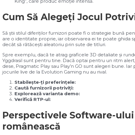
King”, care produc emoție intensă.
Cum Să Alegeți Jocul Potriv
Să știi stilul diferiților furnizori poate fi o strategie bună p
are o identitate proprie, iar observarea ei te poate ghida s
decât să rătăcești aleatoriu prin sute de titluri.
Spre exemplu, dacă te atrag graficele 3D detaliate și ru
Yggdrasil sunt pentru tine. Dacă optai pentru un ritm alert, c
dese, Pragmatic Play sau Play’n GO sunt alegeri bune. Iar 
jocurile live de la Evolution Gaming nu au rival.
Stabilește-ți preferințele:
Caută furnizorii potriviți:
Explorează varianta demo:
Verifică RTP-ul:
Perspectivele Software-ului
românească