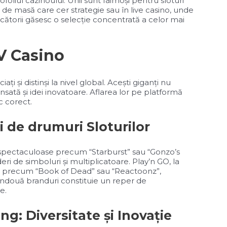
oliul cazinoului. Unii sunt faimoși pentru sloturi
ile de masă care cer strategie sau în live casino, unde
ucătorii găsesc o selecție concentrată a celor mai
NV Casino
i și distinși la nivel global. Acești giganți nu
nsată și idei inovatoare. Aflarea lor pe platformă
c corect.
i de drumuri Sloturilor
ri spectaculoase precum “Starburst” sau “Gonzo’s
i de simboluri și multiplicatoare. Play’n GO, la
ri precum “Book of Dead” sau “Reactoonz”,
ndouă branduri constituie un reper de
e.
g: Diversitate și Inovație