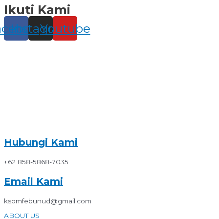
Ikuti Kami
Skip
to
content
acebook
Instagram
Youtube
Hubungi Kami
+62 858-5868-7035
Email Kami
kspmfebunud@gmail.com
ABOUT US