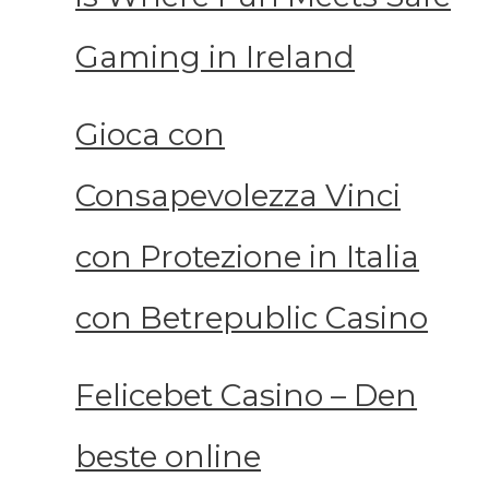
Gaming in Ireland
Gioca con
Consapevolezza Vinci
con Protezione in Italia
con Betrepublic Casino
Felicebet Casino – Den
beste online