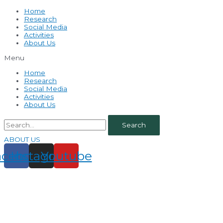
Home
Research
Social Media
Activities
About Us
Menu
Home
Research
Social Media
Activities
About Us
Search
ABOUT US
acebook
Instagram
Youtube