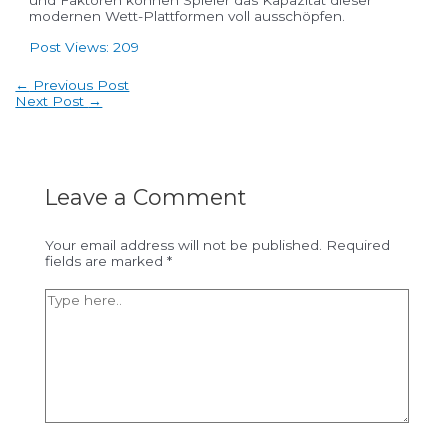
modernen Wett-Plattformen voll ausschöpfen.
Post Views:
209
Post
←
Previous Post
navigation
Next Post
→
Leave a Comment
Your email address will not be published.
Required
fields are marked
*
Type
here..