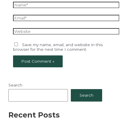
Name*
Email*
Website
Save my name, email, and website in this
browser for the next time I comment.
Search
Search
Recent Posts