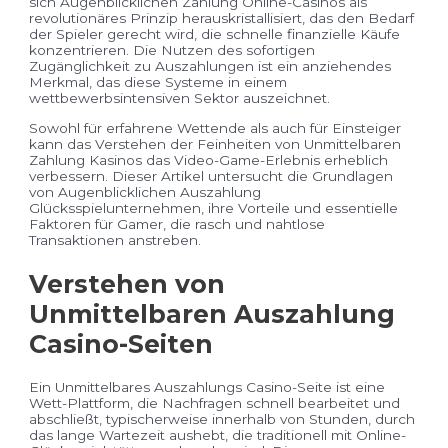
sich Augenblicklichen Zahlung Online-Casinos als
revolutionäres Prinzip herauskristallisiert, das den Bedarf
der Spieler gerecht wird, die schnelle finanzielle Käufe
konzentrieren. Die Nutzen des sofortigen
Zugänglichkeit zu Auszahlungen ist ein anziehendes
Merkmal, das diese Systeme in einem
wettbewerbsintensiven Sektor auszeichnet.
Sowohl für erfahrene Wettende als auch für Einsteiger
kann das Verstehen der Feinheiten von Unmittelbaren
Zahlung Kasinos das Video-Game-Erlebnis erheblich
verbessern. Dieser Artikel untersucht die Grundlagen
von Augenblicklichen Auszahlung
Glücksspielunternehmen, ihre Vorteile und essentielle
Faktoren für Gamer, die rasch und nahtlose
Transaktionen anstreben.
Verstehen von
Unmittelbaren Auszahlung
Casino-Seiten
Ein Unmittelbares Auszahlungs Casino-Seite ist eine
Wett-Plattform, die Nachfragen schnell bearbeitet und
abschließt, typischerweise innerhalb von Stunden, durch
das lange Wartezeit aushebt, die traditionell mit Online-