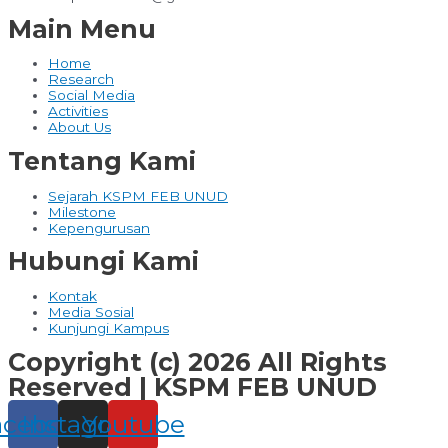
Main Menu
Home
Research
Social Media
Activities
About Us
Tentang Kami
Sejarah KSPM FEB UNUD
Milestone
Kepengurusan
Hubungi Kami
Kontak
Media Sosial
Kunjungi Kampus
Copyright (c) 2026 All Rights
Reserved | KSPM FEB UNUD
acebook
Instagram
Youtube