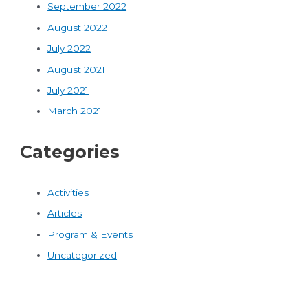
September 2022
August 2022
July 2022
August 2021
July 2021
March 2021
Categories
Activities
Articles
Program & Events
Uncategorized