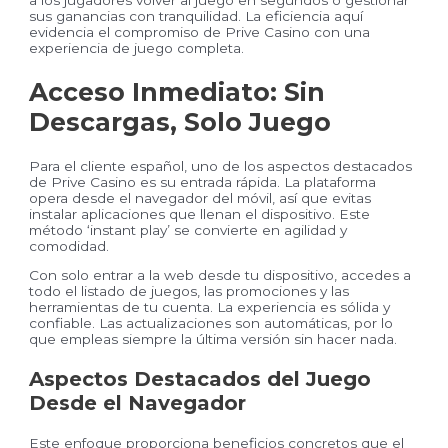
a los jugadores volver al juego en segundos o gestionar
sus ganancias con tranquilidad. La eficiencia aquí
evidencia el compromiso de Prive Casino con una
experiencia de juego completa.
Acceso Inmediato: Sin
Descargas, Solo Juego
Para el cliente español, uno de los aspectos destacados
de Prive Casino es su entrada rápida. La plataforma
opera desde el navegador del móvil, así que evitas
instalar aplicaciones que llenan el dispositivo. Este
método ‘instant play’ se convierte en agilidad y
comodidad.
Con solo entrar a la web desde tu dispositivo, accedes a
todo el listado de juegos, las promociones y las
herramientas de tu cuenta. La experiencia es sólida y
confiable. Las actualizaciones son automáticas, por lo
que empleas siempre la última versión sin hacer nada.
Aspectos Destacados del Juego
Desde el Navegador
Este enfoque proporciona beneficios concretos que el