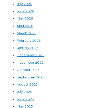
July 2026
June 2026
May 2026
April 2026
March 2026
February 2026
January 2026
December 2025
November 2025
October 2025
September 2025
August 2025
July 2025
June 2025
May 2025