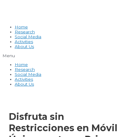
Home
Research
Social Media
Activities
About Us
Menu
Home
Research
Social Media
Activities
About Us
Disfruta sin
Restricciones en Móvil