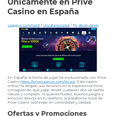
Únicamente en Prive
Casino en España
Leave a Comment
/
Uncategorized
/ By
devin devin
En España, la forma de jugar ha evolucionado con Prive
Casino
https://privecasinoo.com/es-es/
. Este casino
online ha dirigido sus recursos en la experiencia móvil,
consiguiendo que jugar desde cualquier sitio se sienta
natural y completo. Si quieres fluidez, buenos juegos y
emoción directa en tu teléfono, la plataforma móvil de
Prive Casino sobresale en comodidad y calidad.
Ofertas y Promociones