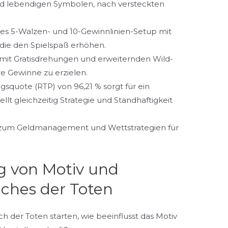
und lebendigen Symbolen, nach versteckten
elles 5-Walzen- und 10-Gewinnlinien-Setup mit
 die den Spielspaß erhöhen.
mit Gratisdrehungen und erweiternden Wild-
 Gewinne zu erzielen.
quote (RTP) von 96,21 % sorgt für ein
llt gleichzeitig Strategie und Standhaftigkeit
n zum Geldmanagement und Wettstrategien für
g von Motiv und
ches der Toten
h der Toten starten, wie beeinflusst das Motiv