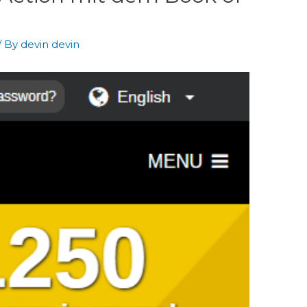
/ By
devin devin