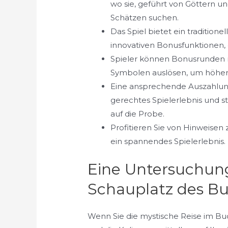
wo sie, geführt von Göttern 
Schätzen suchen.
Das Spiel bietet ein tradition
innovativen Bonusfunktionen,
Spieler können Bonusrunden 
Symbolen auslösen, um höhere
Eine ansprechende Auszahlungs
gerechtes Spielerlebnis und ste
auf die Probe.
Profitieren Sie von Hinweise
ein spannendes Spielerlebnis.
Eine Untersuchun
Schauplatz des Bu
Wenn Sie die mystische Reise im Buc