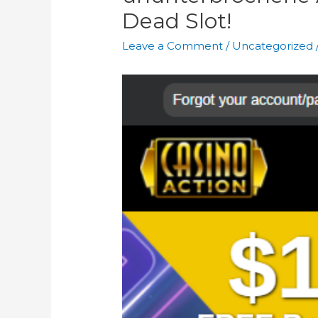
Dead Slot!
Leave a Comment
/
Uncategorized