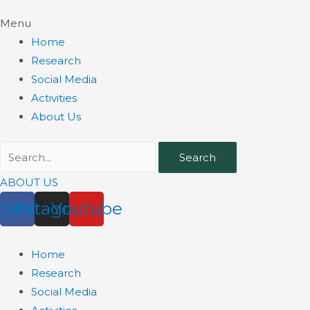
Menu
Home
Research
Social Media
Activities
About Us
Search
ABOUT US
cebook
Instagram
Youtube
Home
Research
Social Media