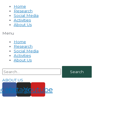
Home
Research
Social Media
Activities
About Us
Menu
Home
Research
Social Media
Activities
About Us
Search
ABOUT US
acebook
Instagram
Youtube