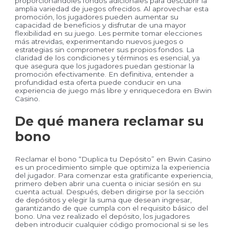
proporcionándoles fondos adicionales para descubrir la
amplia variedad de juegos ofrecidos. Al aprovechar esta
promoción, los jugadores pueden aumentar su
capacidad de beneficios y disfrutar de una mayor
flexibilidad en su juego. Les permite tomar elecciones
más atrevidas, experimentando nuevos juegos o
estrategias sin comprometer sus propios fondos. La
claridad de los condiciones y términos es esencial, ya
que asegura que los jugadores puedan gestionar la
promoción efectivamente. En definitiva, entender a
profundidad esta oferta puede conducir en una
experiencia de juego más libre y enriquecedora en Bwin
Casino.
De qué manera reclamar su
bono
Reclamar el bono “Duplica tu Depósito” en Bwin Casino
es un procedimiento simple que optimiza la experiencia
del jugador. Para comenzar esta gratificante experiencia,
primero deben abrir una cuenta o iniciar sesión en su
cuenta actual. Después, deben dirigirse por la sección
de depósitos y elegir la suma que desean ingresar,
garantizando de que cumpla con el requisito básico del
bono. Una vez realizado el depósito, los jugadores
deben introducir cualquier código promocional si se les