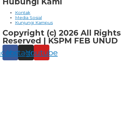
Hubungi Kami
Kontak
Media Sosial
Kunjungi Kampus
Copyright (c) 2026 All Rights
Reserved | KSPM FEB UNUD
acebook
Instagram
Youtube