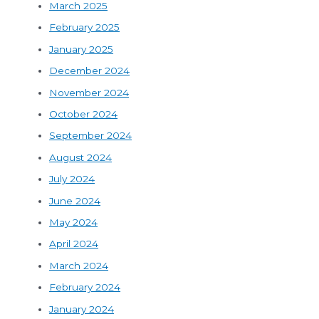
March 2025
February 2025
January 2025
December 2024
November 2024
October 2024
September 2024
August 2024
July 2024
June 2024
May 2024
April 2024
March 2024
February 2024
January 2024