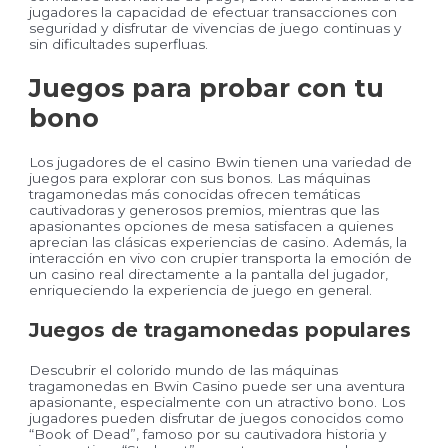
jugadores la capacidad de efectuar transacciones con
seguridad y disfrutar de vivencias de juego continuas y
sin dificultades superfluas.
Juegos para probar con tu
bono
Los jugadores de el casino Bwin tienen una variedad de
juegos para explorar con sus bonos. Las máquinas
tragamonedas más conocidas ofrecen temáticas
cautivadoras y generosos premios, mientras que las
apasionantes opciones de mesa satisfacen a quienes
aprecian las clásicas experiencias de casino. Además, la
interacción en vivo con crupier transporta la emoción de
un casino real directamente a la pantalla del jugador,
enriqueciendo la experiencia de juego en general.
Juegos de tragamonedas populares
Descubrir el colorido mundo de las máquinas
tragamonedas en Bwin Casino puede ser una aventura
apasionante, especialmente con un atractivo bono. Los
jugadores pueden disfrutar de juegos conocidos como
“Book of Dead”, famoso por su cautivadora historia y