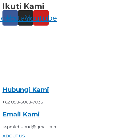
Ikuti Kami
Skip
to
content
acebook
Instagram
Youtube
Hubungi Kami
+62 858-5868-7035
Email Kami
kspmfebunud@gmail.com
ABOUT US