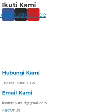
Ikuti Kami
Skip
to
content
acebook
Instagram
Youtube
Hubungi Kami
+62 858-5868-7035
Email Kami
kspmfebunud@gmail.com
ABOUT US