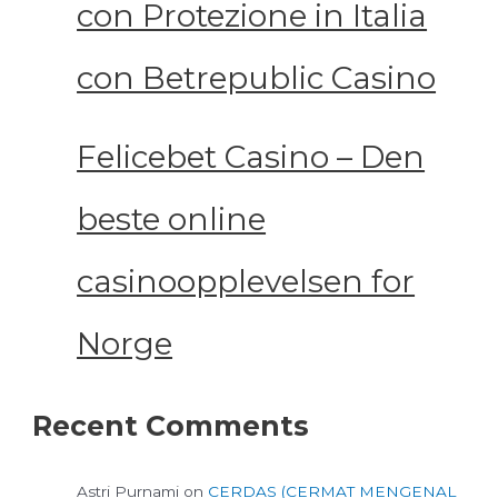
con Protezione in Italia
con Betrepublic Casino
Felicebet Casino – Den
beste online
casinoopplevelsen for
Norge
Recent Comments
Astri Purnami
on
CERDAS (CERMAT MENGENAL