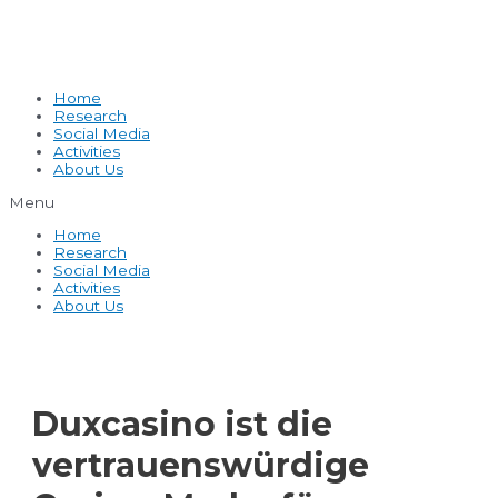
Home
Research
Social Media
Activities
About Us
Menu
Home
Research
Social Media
Activities
About Us
Duxcasino ist die
vertrauenswürdige