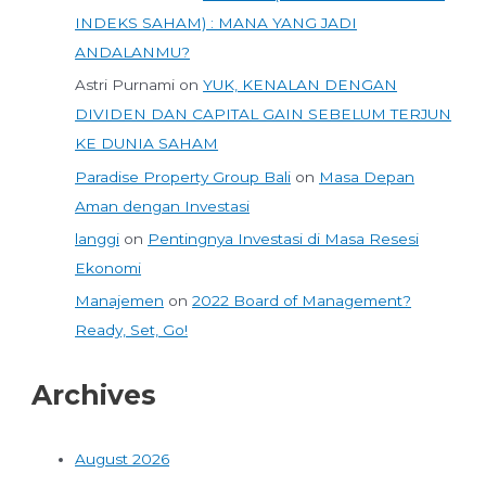
INDEKS SAHAM) : MANA YANG JADI
ANDALANMU?
Astri Purnami
on
YUK, KENALAN DENGAN
DIVIDEN DAN CAPITAL GAIN SEBELUM TERJUN
KE DUNIA SAHAM
Paradise Property Group Bali
on
Masa Depan
Aman dengan Investasi
langgi
on
Pentingnya Investasi di Masa Resesi
Ekonomi
Manajemen
on
2022 Board of Management?
Ready, Set, Go!
Archives
August 2026