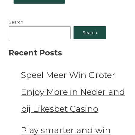
Search
Search
Recent Posts
Speel Meer Win Groter
Enjoy More in Nederland
bij Likesbet Casino
Play smarter and win