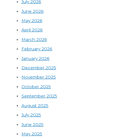
July 2026
June 2026
May 2026
April 2026
March 2026
February 2026
January 2026
December 2025
November 2025
October 2025
September 2025
August 2025
July 2025
June 2025
May 2025