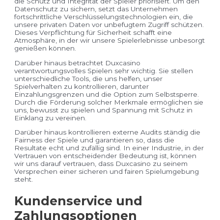
die Schutz und Integrität der Spieler priorisiert. Um den
Datenschutz zu sichern, setzt das Unternehmen
fortschrittliche Verschlüsselungstechnologien ein, die
unsere privaten Daten vor unbefugtem Zugriff schützen.
Dieses Verpflichtung für Sicherheit schafft eine
Atmosphäre, in der wir unsere Spielerlebnisse unbesorgt
genießen können.
Darüber hinaus betrachtet Duxcasino
verantwortungsvolles Spielen sehr wichtig. Sie stellen
unterschiedliche Tools, die uns helfen, unser
Spielverhalten zu kontrollieren, darunter
Einzahlungsgrenzen und die Option zum Selbstsperre.
Durch die Förderung solcher Merkmale ermöglichen sie
uns, bewusst zu spielen und Spannung mit Schutz in
Einklang zu vereinen.
Darüber hinaus kontrollieren externe Audits ständig die
Fairness der Spiele und garantieren so, dass die
Resultate echt und zufällig sind. In einer Industrie, in der
Vertrauen von entscheidender Bedeutung ist, können
wir uns darauf vertrauen, dass Duxcasino zu seinem
Versprechen einer sicheren und fairen Spielumgebung
steht.
Kundenservice und
Zahlungsoptionen