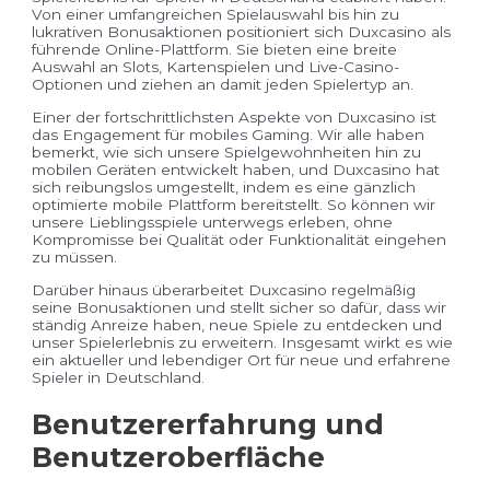
Von einer umfangreichen Spielauswahl bis hin zu
lukrativen Bonusaktionen positioniert sich Duxcasino als
führende Online-Plattform. Sie bieten eine breite
Auswahl an Slots, Kartenspielen und Live-Casino-
Optionen und ziehen an damit jeden Spielertyp an.
Einer der fortschrittlichsten Aspekte von Duxcasino ist
das Engagement für mobiles Gaming. Wir alle haben
bemerkt, wie sich unsere Spielgewohnheiten hin zu
mobilen Geräten entwickelt haben, und Duxcasino hat
sich reibungslos umgestellt, indem es eine gänzlich
optimierte mobile Plattform bereitstellt. So können wir
unsere Lieblingsspiele unterwegs erleben, ohne
Kompromisse bei Qualität oder Funktionalität eingehen
zu müssen.
Darüber hinaus überarbeitet Duxcasino regelmäßig
seine Bonusaktionen und stellt sicher so dafür, dass wir
ständig Anreize haben, neue Spiele zu entdecken und
unser Spielerlebnis zu erweitern. Insgesamt wirkt es wie
ein aktueller und lebendiger Ort für neue und erfahrene
Spieler in Deutschland.
Benutzererfahrung und
Benutzeroberfläche