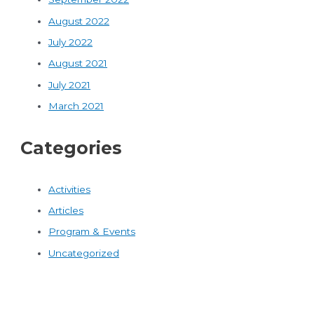
August 2022
July 2022
August 2021
July 2021
March 2021
Categories
Activities
Articles
Program & Events
Uncategorized