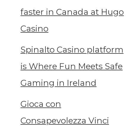
faster in Canada at Hugo
Casino
Spinalto Casino platform
is Where Fun Meets Safe
Gaming in Ireland
Gioca con
Consapevolezza Vinci