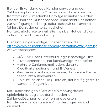
Bei der Erkundung des Kundenservice und der
Zahlungsoptionen von Duxcasino wird klar, dass hier
Komfort und Zufriedenheit großgeschrieben werden.
Das freundliche Kundenservice-Team steht uns immer
zur Verfügung und sorgt dafür, dass wir uns anerkannt
fühlen. Dank der unterschiedlichen
Kontaktmöglichkeiten erhalten wir bei Notwendigkeit
unkompliziert Unterstützung.
Hier sind einige wichtige Eigenschaften, die
https://www.crunchbase.com/organization/czar-gaming
wir wertschätzen:
24/7-Live-Chat-Unterstützung für sofortige Hilfe
Zuvorkommende und fachkundige Mitarbeiter
Mehrere Zahlungsmethoden, darunter
Kreditkartenoptionen und E-Wallets
Rasche Auszahlungsprozesse, die unsere Gelder
geschützt aufbewahren
Ein ausführlicher FAQ-Bereich, der häufig gestellte
Kundenanfragen klärt
Mit Duxcasino genießen wir ein störungsfreies
Spielerlebnis, begleitet durch moderne
Zahlungslösungen und einen engagierten
Kundenservice, der unsere Anforderungen wirklich
versteht.