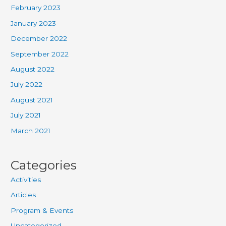
February 2023
January 2023
December 2022
September 2022
August 2022
July 2022
August 2021
July 2021
March 2021
Categories
Activities
Articles
Program & Events
Uncategorized