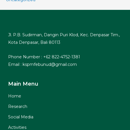
Jl. P.B. Sudirman, Dangin Puri Klod, Kec. Denpasar Tim.,
Kota Denpasar, Bali 80113
Phone Number : +62 822-4752-1381
Email : kspmfebunud@gmail.com
Main Menu
Home
Research
Social Media
Activities