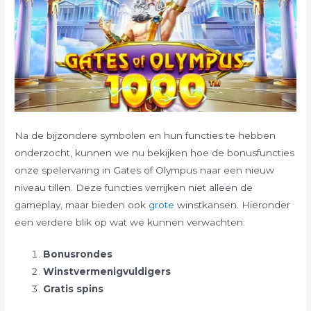
Na de bijzondere symbolen en hun functies te hebben
onderzocht, kunnen we nu bekijken hoe de bonusfuncties
onze spelervaring in Gates of Olympus naar een nieuw
niveau tillen. Deze functies verrijken niet alleen de
gameplay, maar bieden ook
grote
winstkansen. Hieronder
een verdere blik op wat we kunnen verwachten:
Bonusrondes
Winstvermenigvuldigers
Gratis spins