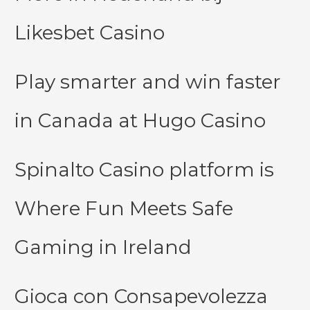
Likesbet Casino
Play smarter and win faster
in Canada at Hugo Casino
Spinalto Casino platform is
Where Fun Meets Safe
Gaming in Ireland
Gioca con Consapevolezza