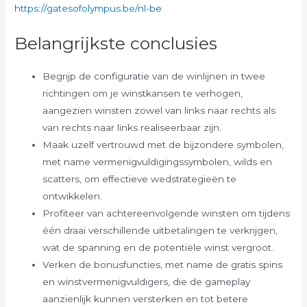
https://gatesofolympus.be/nl-be
Belangrijkste conclusies
Begrijp de configuratie van de winlijnen in twee
richtingen om je winstkansen te verhogen,
aangezien winsten zowel van links naar rechts als
van rechts naar links realiseerbaar zijn.
Maak uzelf vertrouwd met de bijzondere symbolen,
met name vermenigvuldigingssymbolen, wilds en
scatters, om effectieve wedstrategieën te
ontwikkelen.
Profiteer van achtereenvolgende winsten om tijdens
één draai verschillende uitbetalingen te verkrijgen,
wat de spanning en de potentiële winst vergroot.
Verken de bonusfuncties, met name de gratis spins
en winstvermenigvuldigers, die de gameplay
aanzienlijk kunnen versterken en tot betere