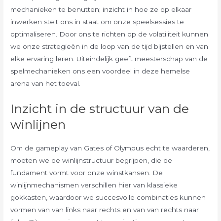
mechanieken te benutten; inzicht in hoe ze op elkaar
inwerken stelt ons in staat om onze speelsessies te
optimaliseren. Door ons te richten op de volatiliteit kunnen
we onze strategieën in de loop van de tijd bijstellen en van
elke ervaring leren. Uiteindelijk geeft meesterschap van de
spelmechanieken ons een voordeel in deze hemelse
arena van het toeval.
Inzicht in de structuur van de
winlijnen
Om de gameplay van Gates of Olympus echt te waarderen,
moeten we de winlijnstructuur begrijpen, die de
fundament vormt voor onze winstkansen. De
winlijnmechanismen verschillen hier van klassieke
gokkasten, waardoor we succesvolle combinaties kunnen
vormen van van links naar rechts en van van rechts naar