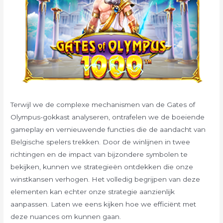
Terwijl we de complexe mechanismen van de Gates of
Olympus-gokkast analyseren, ontrafelen we de boeiende
gameplay en vernieuwende functies die de aandacht van
Belgische spelers trekken. Door de winlijnen in twee
richtingen en de impact van bijzondere symbolen te
bekijken, kunnen we strategieën ontdekken die onze
winstkansen verhogen. Het volledig begrijpen van deze
elementen kan echter onze strategie aanzienlijk
aanpassen. Laten we eens kijken hoe we efficiënt met
deze nuances om kunnen gaan.