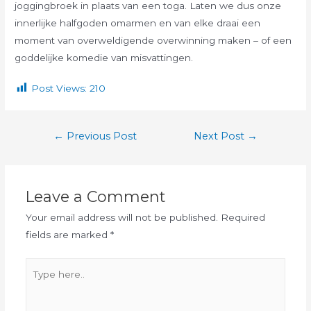
joggingbroek in plaats van een toga. Laten we dus onze
innerlijke halfgoden omarmen en van elke draai een
moment van overweldigende overwinning maken – of een
goddelijke komedie van misvattingen.
Post Views:
210
←
Previous Post
Next Post
→
Leave a Comment
Your email address will not be published.
Required
fields are marked
*