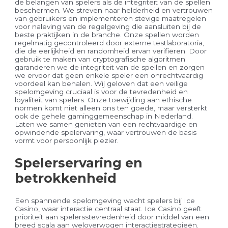
de belangen van spelers als de integriteit van de spellen
beschermen. We streven naar helderheid en vertrouwen
van gebruikers en implementeren stevige maatregelen
voor naleving van de regelgeving die aansluiten bij de
beste praktijken in de branche. Onze spellen worden
regelmatig gecontroleerd door externe testlaboratoria,
die de eerlijkheid en randomheid ervan verifiëren. Door
gebruik te maken van cryptografische algoritmen
garanderen we de integriteit van de spellen en zorgen
we ervoor dat geen enkele speler een onrechtvaardig
voordeel kan behalen. Wij geloven dat een veilige
spelomgeving cruciaal is voor de tevredenheid en
loyaliteit van spelers. Onze toewijding aan ethische
normen komt niet alleen ons ten goede, maar versterkt
ook de gehele gaminggemeenschap in Nederland.
Laten we samen genieten van een rechtvaardige en
opwindende spelervaring, waar vertrouwen de basis
vormt voor persoonlijk plezier.
Spelerservaring en
betrokkenheid
Een spannende spelomgeving wacht spelers bij Ice
Casino, waar interactie centraal staat. Ice Casino geeft
prioriteit aan spelersstevredenheid door middel van een
breed scala aan weloverwogen interactiestrategieën.