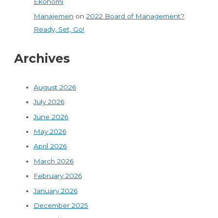
Ekonomi
Manajemen
on
2022 Board of Management?
Ready, Set, Go!
Archives
August 2026
July 2026
June 2026
May 2026
April 2026
March 2026
February 2026
January 2026
December 2025