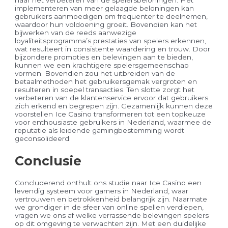
implementeren van meer gelaagde beloningen kan
gebruikers aanmoedigen om frequenter te deelnemen,
waardoor hun voldoening groeit. Bovendien kan het
bijwerken van de reeds aanwezige
loyaliteitsprogramma’s prestaties van spelers erkennen,
wat resulteert in consistente waardering en trouw. Door
bijzondere promoties en belevingen aan te bieden,
kunnen we een krachtigere spelersgemeenschap
vormen. Bovendien zou het uitbreiden van de
betaalmethoden het gebruikersgemak vergroten en
resulteren in soepel transacties. Ten slotte zorgt het
verbeteren van de klantenservice ervoor dat gebruikers
zich erkend en begrepen zijn. Gezamenlijk kunnen deze
voorstellen Ice Casino transformeren tot een topkeuze
voor enthousiaste gebruikers in Nederland, waarmee de
reputatie als leidende gamingbestemming wordt
geconsolideerd.
Conclusie
Concluderend onthult ons studie naar Ice Casino een
levendig systeem voor gamers in Nederland, waar
vertrouwen en betrokkenheid belangrijk zijn. Naarmate
we grondiger in de sfeer van online spellen verdiepen,
vragen we ons af welke verrassende belevingen spelers
op dit omgeving te verwachten zijn. Met een duidelijke