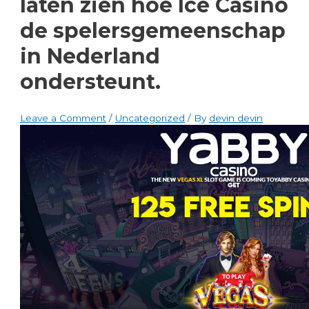
laten zien hoe Ice Casino
de spelersgemeenschap
in Nederland
ondersteunt.
Leave a Comment
/
Uncategorized
/ By
devin devin