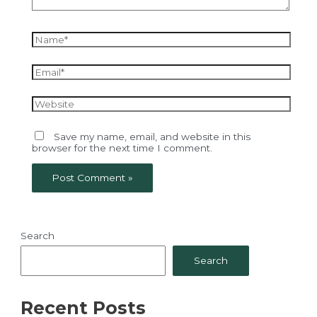
Name*
Email*
Website
Save my name, email, and website in this
browser for the next time I comment.
Search
Search
Recent Posts