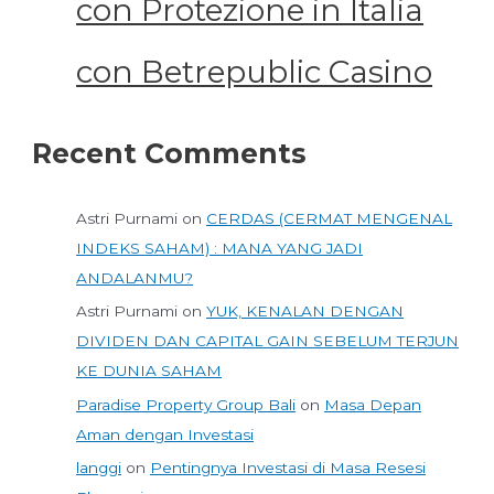
con Protezione in Italia
con Betrepublic Casino
Recent Comments
Astri Purnami
on
CERDAS (CERMAT MENGENAL
INDEKS SAHAM) : MANA YANG JADI
ANDALANMU?
Astri Purnami
on
YUK, KENALAN DENGAN
DIVIDEN DAN CAPITAL GAIN SEBELUM TERJUN
KE DUNIA SAHAM
Paradise Property Group Bali
on
Masa Depan
Aman dengan Investasi
langgi
on
Pentingnya Investasi di Masa Resesi