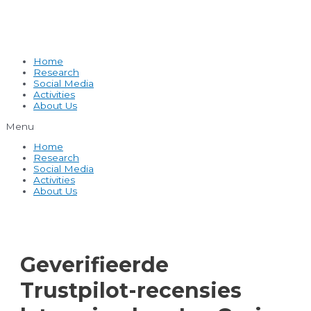
Home
Research
Social Media
Activities
About Us
Menu
Home
Research
Social Media
Activities
About Us
Geverifieerde
Trustpilot-recensies