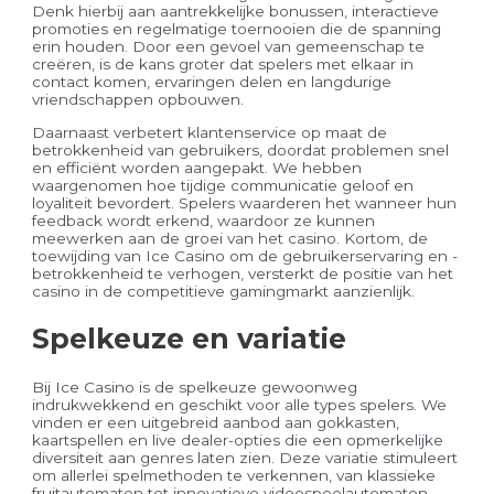
Denk hierbij aan aantrekkelijke bonussen, interactieve
promoties en regelmatige toernooien die de spanning
erin houden. Door een gevoel van gemeenschap te
creëren, is de kans groter dat spelers met elkaar in
contact komen, ervaringen delen en langdurige
vriendschappen opbouwen.
Daarnaast verbetert klantenservice op maat de
betrokkenheid van gebruikers, doordat problemen snel
en efficiënt worden aangepakt. We hebben
waargenomen hoe tijdige communicatie geloof en
loyaliteit bevordert. Spelers waarderen het wanneer hun
feedback wordt erkend, waardoor ze kunnen
meewerken aan de groei van het casino. Kortom, de
toewijding van Ice Casino om de gebruikerservaring en -
betrokkenheid te verhogen, versterkt de positie van het
casino in de competitieve gamingmarkt aanzienlijk.
Spelkeuze en variatie
Bij Ice Casino is de spelkeuze gewoonweg
indrukwekkend en geschikt voor alle types spelers. We
vinden er een uitgebreid aanbod aan gokkasten,
kaartspellen en live dealer-opties die een opmerkelijke
diversiteit aan genres laten zien. Deze variatie stimuleert
om allerlei spelmethoden te verkennen, van klassieke
fruitautomaten tot innovatieve videospeelautomaten