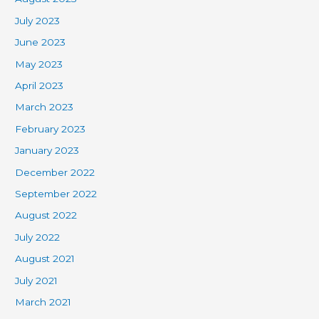
July 2023
June 2023
May 2023
April 2023
March 2023
February 2023
January 2023
December 2022
September 2022
August 2022
July 2022
August 2021
July 2021
March 2021