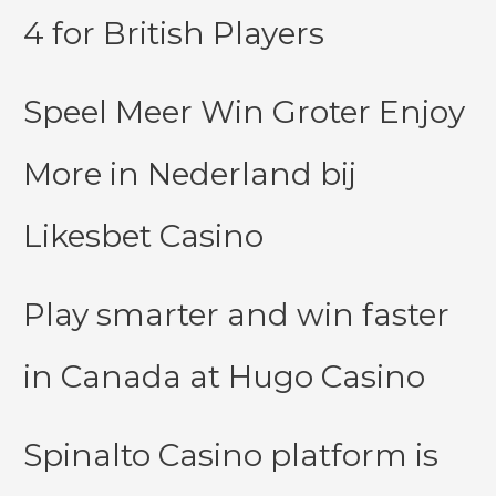
4 for British Players
Speel Meer Win Groter Enjoy
More in Nederland bij
Likesbet Casino
Play smarter and win faster
in Canada at Hugo Casino
Spinalto Casino platform is