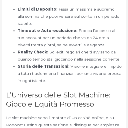
Limiti di Deposito:
Fissa un massimale supremo
alla somma che puoi versare sul conto in un periodo
stabilito.
Timeout e Auto-esclusione:
Blocca l’accesso al
tuo account per un periodo che va da 24 ore a
diversi trenta giorni, se ne avverti la esigenza.
Reality Check:
Solleciti regolari che ti avvisano da
quanto tempo stai giocando nella sessione corrente.
Storia delle Transazioni:
Visione integrale e limpido
a tutti i trasferimenti finanziari, per una visione precisa
in ogni istante.
L’Universo delle Slot Machine:
Gioco e Equità Promesso
Le slot machine sono il motore di un casinò online, e su
Robocat Casino questa sezione si distingue per ampiezza