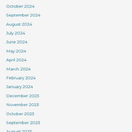
October 2024
September 2024
August 2024
July 2024
June 2024
May 2024
April 2024
March 2024
February 2024
January 2024
December 2023
November 2023
October 2023
September 2023
August 2023