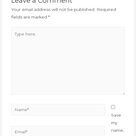
Leave a Comment
Your email address will not be published.
Required
fields are marked
*
Save
my
name,