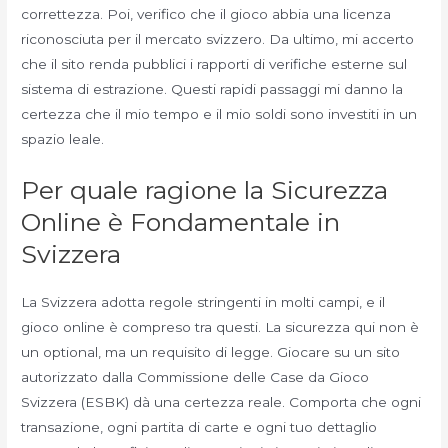
correttezza. Poi, verifico che il gioco abbia una licenza
riconosciuta per il mercato svizzero. Da ultimo, mi accerto
che il sito renda pubblici i rapporti di verifiche esterne sul
sistema di estrazione. Questi rapidi passaggi mi danno la
certezza che il mio tempo e il mio soldi sono investiti in un
spazio leale.
Per quale ragione la Sicurezza
Online è Fondamentale in
Svizzera
La Svizzera adotta regole stringenti in molti campi, e il
gioco online è compreso tra questi. La sicurezza qui non è
un optional, ma un requisito di legge. Giocare su un sito
autorizzato dalla Commissione delle Case da Gioco
Svizzera (ESBK) dà una certezza reale. Comporta che ogni
transazione, ogni partita di carte e ogni tuo dettaglio