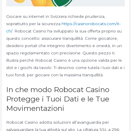
Giocare su internet in Svizzera richiede prudenza,
soprattutto per la sicurezza
https://casinorobocats.com/it-
ch/
. Robocat Casino ha sviluppato la sua offerta proprio su
questo concetto: assicurare tranquillità. Come giocatore,
desidero portali che integrino divertimento e onestà, in un
spazio regolamentato con precisione. Questo pezzo ti
illustra perché Robocat Casino è una opzione valida per le
slot e i giochi da tavolo. Ti descrivo come tutela i tuoi dati e i
tuoi fondi, per giocare con la massima tranquillità.
In che modo Robocat Casino
Protegge i Tuoi Dati e le Tue
Movimentazioni
Robocat Casino adotta soluzioni all’avanguardia per
salvaguardare la tua attività sul sito. La cifratura SSL a 256-