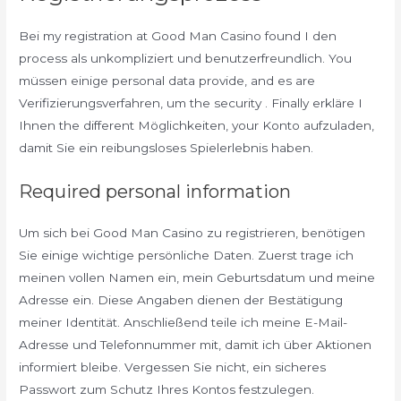
Bei my registration at Good Man Casino found I den
process als unkompliziert und benutzerfreundlich. You
müssen einige personal data provide, and es are
Verifizierungsverfahren, um the security . Finally erkläre I
Ihnen the different Möglichkeiten, your Konto aufzuladen,
damit Sie ein reibungsloses Spielerlebnis haben.
Required personal information
Um sich bei Good Man Casino zu registrieren, benötigen
Sie einige wichtige persönliche Daten. Zuerst trage ich
meinen vollen Namen ein, mein Geburtsdatum und meine
Adresse ein. Diese Angaben dienen der Bestätigung
meiner Identität. Anschließend teile ich meine E-Mail-
Adresse und Telefonnummer mit, damit ich über Aktionen
informiert bleibe. Vergessen Sie nicht, ein sicheres
Passwort zum Schutz Ihres Kontos festzulegen.