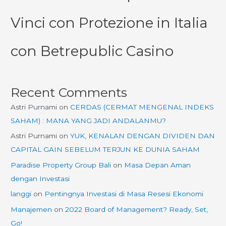
Vinci con Protezione in Italia
con Betrepublic Casino
Recent Comments
Astri Purnami
on
CERDAS (CERMAT MENGENAL INDEKS
SAHAM) : MANA YANG JADI ANDALANMU?
Astri Purnami
on
YUK, KENALAN DENGAN DIVIDEN DAN
CAPITAL GAIN SEBELUM TERJUN KE DUNIA SAHAM
Paradise Property Group Bali
on
Masa Depan Aman
dengan Investasi
langgi
on
Pentingnya Investasi di Masa Resesi Ekonomi
Manajemen
on
2022 Board of Management? Ready, Set,
Go!