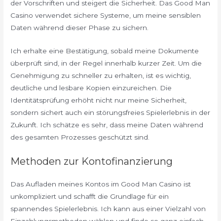
der Vorschriften und steigert die Sicherheit. Das Good Man
Casino verwendet sichere Systeme, um meine sensiblen
Daten während dieser Phase zu sichern.
Ich erhalte eine Bestätigung, sobald meine Dokumente
überprüft sind, in der Regel innerhalb kurzer Zeit. Um die
Genehmigung zu schneller zu erhalten, ist es wichtig,
deutliche und lesbare Kopien einzureichen. Die
Identitätsprüfung erhöht nicht nur meine Sicherheit,
sondern sichert auch ein störungsfreies Spielerlebnis in der
Zukunft. Ich schätze es sehr, dass meine Daten während
des gesamten Prozesses geschützt sind.
Methoden zur Kontofinanzierung
Das Aufladen meines Kontos im Good Man Casino ist
unkompliziert und schafft die Grundlage für ein
spannendes Spielerlebnis. Ich kann aus einer Vielzahl von
Einzahlungsmethoden wählen und finde so ganz einfach