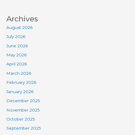
Archives
August 2026
July 2026
June 2026
May 2026
April 2026
March 2026
February 2026
January 2026
December 2025
November 2025
October 2025
September 2025