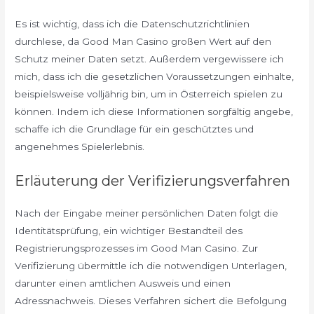
Es ist wichtig, dass ich die Datenschutzrichtlinien
durchlese, da Good Man Casino großen Wert auf den
Schutz meiner Daten setzt. Außerdem vergewissere ich
mich, dass ich die gesetzlichen Voraussetzungen einhalte,
beispielsweise volljährig bin, um in Österreich spielen zu
können. Indem ich diese Informationen sorgfältig angebe,
schaffe ich die Grundlage für ein geschütztes und
angenehmes Spielerlebnis.
Erläuterung der Verifizierungsverfahren
Nach der Eingabe meiner persönlichen Daten folgt die
Identitätsprüfung, ein wichtiger Bestandteil des
Registrierungsprozesses im Good Man Casino. Zur
Verifizierung übermittle ich die notwendigen Unterlagen,
darunter einen amtlichen Ausweis und einen
Adressnachweis. Dieses Verfahren sichert die Befolgung