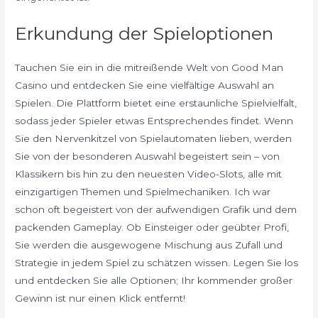
Erkundung der Spieloptionen
Tauchen Sie ein in die mitreißende Welt von Good Man
Casino und entdecken Sie eine vielfältige Auswahl an
Spielen. Die Plattform bietet eine erstaunliche Spielvielfalt,
sodass jeder Spieler etwas Entsprechendes findet. Wenn
Sie den Nervenkitzel von Spielautomaten lieben, werden
Sie von der besonderen Auswahl begeistert sein – von
Klassikern bis hin zu den neuesten Video-Slots, alle mit
einzigartigen Themen und Spielmechaniken. Ich war
schon oft begeistert von der aufwendigen Grafik und dem
packenden Gameplay. Ob Einsteiger oder geübter Profi,
Sie werden die ausgewogene Mischung aus Zufall und
Strategie in jedem Spiel zu schätzen wissen. Legen Sie los
und entdecken Sie alle Optionen; Ihr kommender großer
Gewinn ist nur einen Klick entfernt!