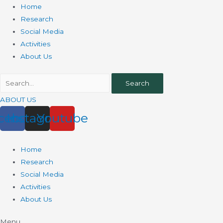
Home
Research
Social Media
Activities
About Us
Search
ABOUT US
cebook
Instagram
Youtube
Home
Research
Social Media
Activities
About Us
Menu