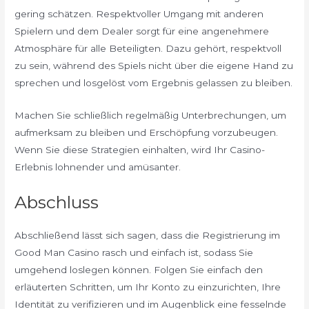
gering schätzen. Respektvoller Umgang mit anderen
Spielern und dem Dealer sorgt für eine angenehmere
Atmosphäre für alle Beteiligten. Dazu gehört, respektvoll
zu sein, während des Spiels nicht über die eigene Hand zu
sprechen und losgelöst vom Ergebnis gelassen zu bleiben.
Machen Sie schließlich regelmäßig Unterbrechungen, um
aufmerksam zu bleiben und Erschöpfung vorzubeugen.
Wenn Sie diese Strategien einhalten, wird Ihr Casino-
Erlebnis lohnender und amüsanter.
Abschluss
Abschließend lässt sich sagen, dass die Registrierung im
Good Man Casino rasch und einfach ist, sodass Sie
umgehend loslegen können. Folgen Sie einfach den
erläuterten Schritten, um Ihr Konto zu einzurichten, Ihre
Identität zu verifizieren und im Augenblick eine fesselnde