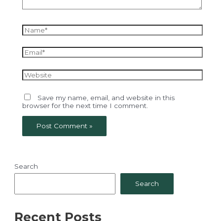
Name*
Email*
Website
Save my name, email, and website in this
browser for the next time I comment.
Search
Search
Recent Posts