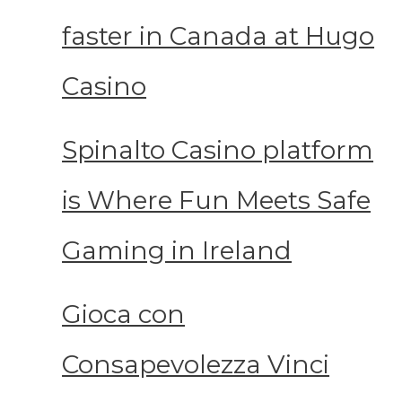
faster in Canada at Hugo
Casino
Spinalto Casino platform
is Where Fun Meets Safe
Gaming in Ireland
Gioca con
Consapevolezza Vinci