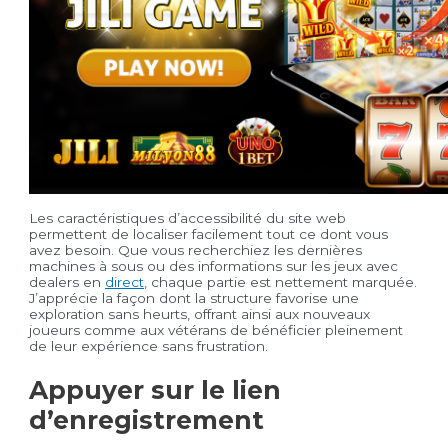
Les caractéristiques d’accessibilité du site web
permettent de localiser facilement tout ce dont vous
avez besoin. Que vous recherchiez les dernières
machines à sous ou des informations sur les jeux avec
dealers en
direct
, chaque partie est nettement marquée.
J’apprécie la façon dont la structure favorise une
exploration sans heurts, offrant ainsi aux nouveaux
joueurs comme aux vétérans de bénéficier pleinement
de leur expérience sans frustration.
Appuyer sur le lien
d’enregistrement