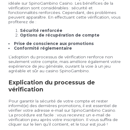
idéale sur SpinoGambino Casino. Les bénéfices de la
vérification sont considérables : sécurité et
fonctionnalités renforcées. Cependant, des problèmes
peuvent apparaître. En effectuant cette vérification, vous
profiterez de :
Sécurité renforcée
Options de récupération de compte
Prise de conscience aux promotions
Conformité réglementaire
L’adoption du processus de vérification renforce non
seulement votre compte, mais améliore également votre
expérience de jeu générale, ouvrant la voie à un jeu
agréable et sûr au casino SpinoGambino.
Explication du processus de
vérification
Pour garantir la sécurité de votre compte et rester
informé(e) des dernières promotions, il est essentiel de
vérifier votre adresse e-mail sur SpinoGambino Casino.
La procédure est facile : vous recevrez un e-mail de
vérification peu après votre inscription. Il vous suffira de
cliquer sur le lien qu’il contient, et le tour est joué !