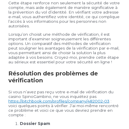
Cette étape renforce non seulement la sécurité de votre
compte, mais aide également de manière significative à
la prévention du vol d’identité. En vérifiant votre adresse
e-mail, vous authentifiez votre identité, ce qui complique
l’accès à vos informations pour les personnes non
autorisées.
Lorsqu’on choisit une méthode de vérification, il est
important d’examiner soigneusement les différentes
options. Un comparatif des méthodes de vérification
peut souligner les avantages de la vérification par e-mail,
vous permettant ainsi de choisir la solution la plus
adaptée à vos besoins. Croyez-moi, prendre cette étape
au sérieux est essentiel pour votre sécurité en ligne !
Résolution des problèmes de
vérification
Si vous n’avez pas reçu votre e-mail de vérification du
casino SpinoGambino, ne vous inquiétez pas
https://pitchbook.com/profiles/company/482002-03
:
voici quelques points à vérifier. J’ai moi-même rencontré
ce problème et voici ce que vous devriez prendre en
compte :
Dossier Spam