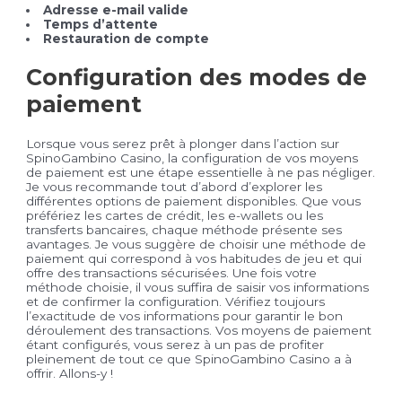
Adresse e-mail valide
Temps d’attente
Restauration de compte
Configuration des modes de
paiement
Lorsque vous serez prêt à plonger dans l’action sur
SpinoGambino Casino, la configuration de vos moyens
de paiement est une étape essentielle à ne pas négliger.
Je vous recommande tout d’abord d’explorer les
différentes options de paiement disponibles. Que vous
préfériez les cartes de crédit, les e-wallets ou les
transferts bancaires, chaque méthode présente ses
avantages. Je vous suggère de choisir une méthode de
paiement qui correspond à vos habitudes de jeu et qui
offre des transactions sécurisées. Une fois votre
méthode choisie, il vous suffira de saisir vos informations
et de confirmer la configuration. Vérifiez toujours
l’exactitude de vos informations pour garantir le bon
déroulement des transactions. Vos moyens de paiement
étant configurés, vous serez à un pas de profiter
pleinement de tout ce que SpinoGambino Casino a à
offrir. Allons-y !