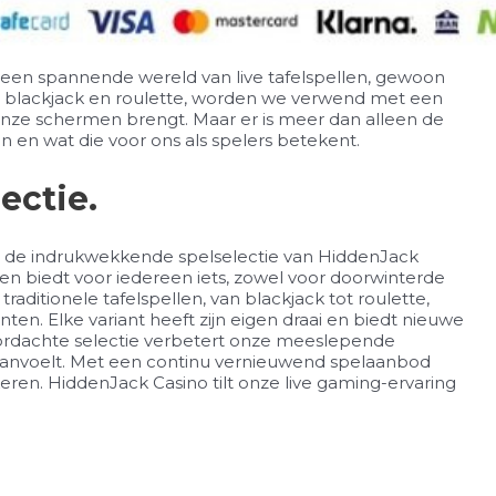
een spannende wereld van live tafelspellen, gewoon
als blackjack en roulette, worden we verwend met een
 onze schermen brengt. Maar er is meer dan alleen de
en wat die voor ons als spelers betekent.
ectie.
we de indrukwekkende spelselectie van HiddenJack
 en biedt voor iedereen iets, zowel voor doorwinterde
raditionele tafelspellen, van blackjack tot roulette,
nten. Elke variant heeft zijn eigen draai en biedt nieuwe
ordachte selectie verbetert onze meeslepende
 aanvoelt. Met een continu vernieuwend spelaanbod
ren. HiddenJack Casino tilt onze live gaming-ervaring