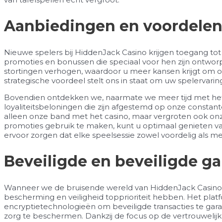
Aanbiedingen en voordelen
Nieuwe spelers bij HiddenJack Casino krijgen toegang to
promoties en bonussen die speciaal voor hen zijn ontw
stortingen verhogen, waardoor u meer kansen krijgt om o
strategische voordeel stelt ons in staat om uw spelervarin
Bovendien ontdekken we, naarmate we meer tijd met het
loyaliteitsbeloningen die zijn afgestemd op onze constan
alleen onze band met het casino, maar vergroten ook on
promoties gebruik te maken, kunt u optimaal genieten 
ervoor zorgen dat elke speelsessie zowel voordelig als me
Beveiligde en beveiligde 
Wanneer we de bruisende wereld van HiddenJack Casino
bescherming en veiligheid topprioriteit hebben. Het pl
encryptietechnologieën om beveiligde transacties te ga
zorg te beschermen. Dankzij de focus op de vertrouweli