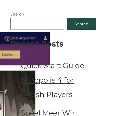
Search
Search
Recent Posts
Quick Start Guide
Nitropolis 4 for
British Players
Speel Meer Win