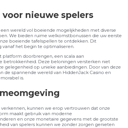
 voor nieuwe spelers
t een wereld vol boeiende mogelijkheden met diverse
orpen. We bieden ruime welkomstbonussen die uw eerste
nze boeiende tafelspellen te ontdekken. Dit
g vanaf het begin te optimaliseren.
 platform doorbrengen, een scala aan
te betrokkenheid. Deze beloningen versterken niet
ze gelegenheid op unieke aanbiedingen. Door van deze
van de spannende wereld van HiddenJack Casino en
morabel is.
gameomgeving
 verkennen, kunnen we erop vertrouwen dat onze
atform maakt gebruik van moderne
randeren en onze monetaire gegevens met de grootste
jkheid van spelers kunnen we zonder zorgen genieten