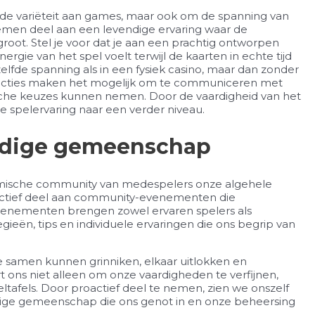
 de variëteit aan games, maar ook om de spanning van
 nemen deel aan een levendige ervaring waar de
root. Stel je voor dat je aan een prachtig ontworpen
ergie van het spel voelt terwijl de kaarten in echte tijd
fde spanning als in een fysiek casino, maar dan zonder
functies maken het mogelijk om te communiceren met
sche keuzes kunnen nemen. Door de vaardigheid van het
ze spelervaring naar een verder niveau.
endige gemeenschap
ynamische community van medespelers onze algehele
n actief deel aan community-evenementen die
enementen brengen zowel ervaren spelers als
ieën, tips en individuele ervaringen die ons begrip van
 samen kunnen grinniken, elkaar uitlokken en
 ons niet alleen om onze vaardigheden te verfijnen,
eltafels. Door proactief deel te nemen, zien we onszelf
endige gemeenschap die ons genot in en onze beheersing