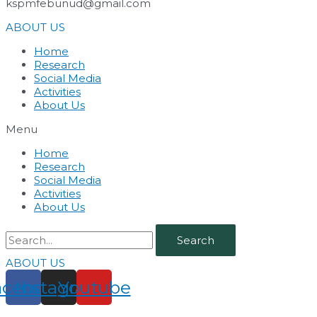
kspmfebunud@gmail.com
ABOUT US
Home
Research
Social Media
Activities
About Us
Menu
Home
Research
Social Media
Activities
About Us
Search
ABOUT US
acebook
Instagram
Youtube