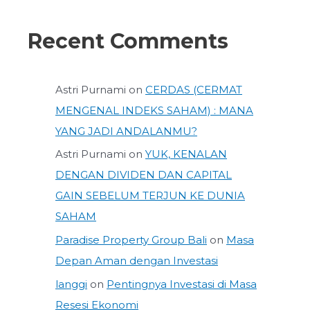
Recent Comments
Astri Purnami
on
CERDAS (CERMAT
MENGENAL INDEKS SAHAM) : MANA
YANG JADI ANDALANMU?
Astri Purnami
on
YUK, KENALAN
DENGAN DIVIDEN DAN CAPITAL
GAIN SEBELUM TERJUN KE DUNIA
SAHAM
Paradise Property Group Bali
on
Masa
Depan Aman dengan Investasi
langgi
on
Pentingnya Investasi di Masa
Resesi Ekonomi