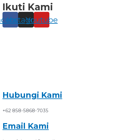
Ikuti Kami
Skip
to
content
acebook
Instagram
Youtube
Hubungi Kami
+62 858-5868-7035
Email Kami