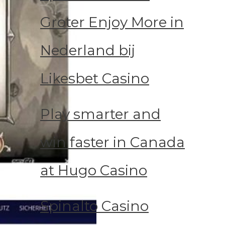
Groter Enjoy More in
Nederland bij
Likesbet Casino
Play smarter and
win faster in Canada
at Hugo Casino
Spinalto Casino